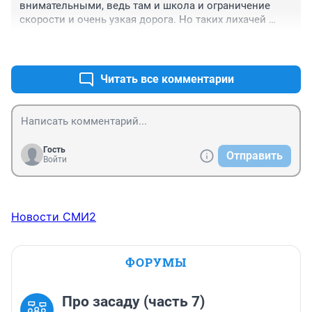
внимательными, ведь там и школа и ограничение 
скорости и очень узкая дорога. Но таких лихачей 
тоже хватает, когда наконец, ужесточат наказание за 
+0
–0
травмирование пешеходов. Водитель обязан читать 
дорожную обстановку и не нужно прикрываться 
пешеходными переходами, когда дорога всего пять 
Читать все комментарии
метров шириной и обзор круговой там очень хороший
Гость
Отправить
Войти
Новости СМИ2
ФОРУМЫ
Про засаду (часть 7)