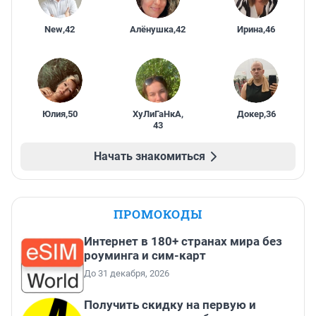
New
,
42
Алёнушка
,
42
Ирина
,
46
Юлия
,
50
ХуЛиГаНкА
,
Докер
,
36
43
Начать знакомиться
ПРОМОКОДЫ
Интернет в 180+ странах мира без
роуминга и сим-карт
До 31 декабря, 2026
Получить скидку на первую и