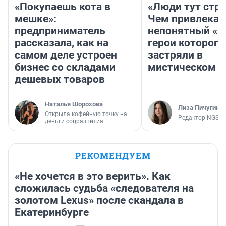
«Покупаешь кота в
«Люди тут стр
мешке»:
Чем привлекае
предприниматель
непонятный «Н
рассказала, как на
герои которого
самом деле устроен
застряли в
бизнес со складами
мистическом о
дешевых товаров
Наталья Шорохова
Лиза Пичугина
Открыла кофейную точку на
Редактор NGS.R
деньги соцразвития
РЕКОМЕНДУЕМ
«Не хочется в это верить». Как
сложилась судьба «следователя на
золотом Lexus» после скандала в
Екатеринбурге