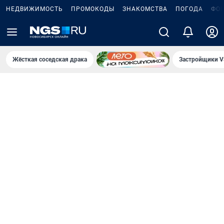
НЕДВИЖИМОСТЬ
ПРОМОКОДЫ
ЗНАКОМСТВА
ПОГОДА
ФО
Жёсткая соседская драка
Застройщики V