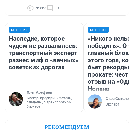
26 868
13
МНЕНИЕ
МНЕНИЕ
Наследие, которое
«Никого нельз
чудом не развалилось:
победить». О ч
транспортный эксперт
главный блокб
разнес миф о «вечных»
этого года, ко
советских дорогах
бьет рекорды 
прокате: честн
отзыв на «Оди
Нолана
Олег Арефьев
Блогер, предприниматель,
Стас Соколов
владелец в транспортном
Эксперт
бизнесе
РЕКОМЕНДУЕМ