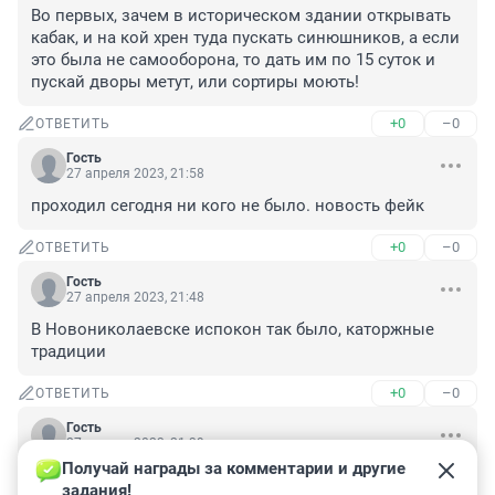
Во первых, зачем в историческом здании открывать 
кабак, и на кой хрен туда пускать синюшников, а если 
это была не самооборона, то дать им по 15 суток и 
пускай дворы метут, или сортиры моють!
+0
–0
ОТВЕТИТЬ
Гость
27 апреля 2023, 21:58
проходил сегодня ни кого не было. новость фейк
+0
–0
ОТВЕТИТЬ
Гость
27 апреля 2023, 21:48
В Новониколаевске испокон так было, каторжные 
традиции
+0
–0
ОТВЕТИТЬ
Гость
27 апреля 2023, 21:39
Получай награды за комментарии и другие 
Нгс. Замените "читательницей Екатериной" авторку. 
задания!