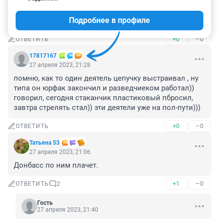
Во-первых, она использует букву "ё", во-вторых не 
стремается того, что ходит по кабакам посередь 
Подробнее в профиле
рабочего дня. Да и слог у неё приятнее.
+0
–0
ОТВЕТИТЬ
17817167
27 апреля 2023, 21:28
помню, как то один деятель цепучку выстраивал , ну 
типа он юрфак закончил и разведчиеком работал)) 
говорил, сегодня стаканчик пластиковый пбросил, 
завтра стрелять стал)) эти деятели уже на пол-пути)))
+0
–0
ОТВЕТИТЬ
Татьяна 53
27 апреля 2023, 21:06
Донбасс по ним плачет.
+1
–0
ОТВЕТИТЬ
2
Гость
27 апреля 2023, 21:40