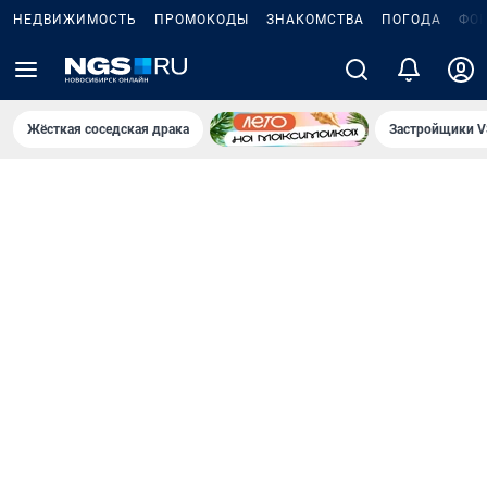
НЕДВИЖИМОСТЬ
ПРОМОКОДЫ
ЗНАКОМСТВА
ПОГОДА
ФО
Жёсткая соседская драка
Застройщики V