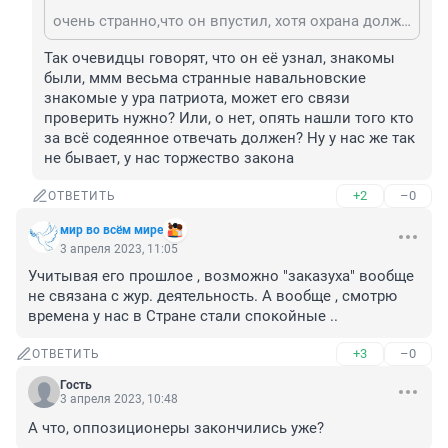
очень странно,что он впустил, хотя охрана должна решать кого впускать,кого нет
Так очевидцы говорят, что он её узнал, знакомы 
были, ммм весьма странные навальновские 
знакомые у ура патриота, может его связи 
проверить нужно? Или, о нет, опять нашли того кто 
за всё содеянное отвечать должен? Ну у нас же так 
не бывает, у нас торжество закона
+2
–0
ОТВЕТИТЬ
мир во всём мире
3 апреля 2023, 11:05
Учитывая его прошлое , возможно "заказуха" вообще 
не связана с жур. деятельность. А вообще , смотрю 
времена у нас в Стране стали спокойные ..
+3
–0
ОТВЕТИТЬ
Гость
3 апреля 2023, 10:48
А что, оппозиционеры закончились уже?