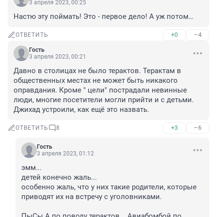
3 апреля 2023, 00:25
Настю эту поймать! Это - первое дело! А уж потом…
+0
–4
ОТВЕТИТЬ
Гость
3 апреля 2023, 00:21
Давно в столицах не было терактов. Терактам в 
общественных местах не может быть никакого 
оправдания. Кроме " цели" пострадали невинные 
люди, многие посетители могли прийти и с детьми. 
Джихад устроили, как ещё это назвать.
+3
–6
ОТВЕТИТЬ
8
Гость
3 апреля 2023, 01:12
эмм...

детей конечно жаль...

особенно жаль, что у них такие родители, которые 
приводят их на встречу с уголовниками.

ПыСы А по поводу терактов... Авиабомбой по 