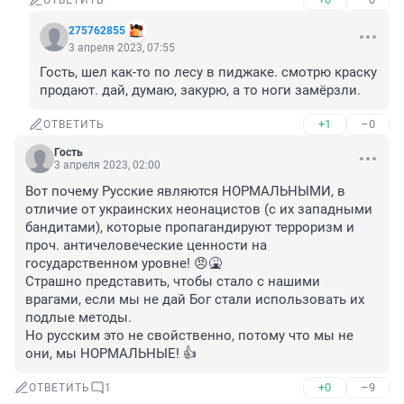
ОТВЕТИТЬ
275762855
3 апреля 2023, 07:55
Гость, шел как-то по лесу в пиджаке. смотрю краску 
продают. дай, думаю, закурю, а то ноги замёрзли.
+1
–0
ОТВЕТИТЬ
Гость
3 апреля 2023, 02:00
Вот почему Русские являются НОРМАЛЬНЫМИ, в 
отличие от украинских неонацистов (с их западными 
бандитами), которые пропагандируют терроризм и 
проч. античеловеческие ценности на 
государственном уровне! 😠🤮

Страшно представить, чтобы стало с нашими 
врагами, если мы не дай Бог стали использовать их 
подлые методы.

Но русским это не свойственно, потому что мы не 
они, мы НОРМАЛЬНЫЕ! 👍
+0
–9
ОТВЕТИТЬ
1