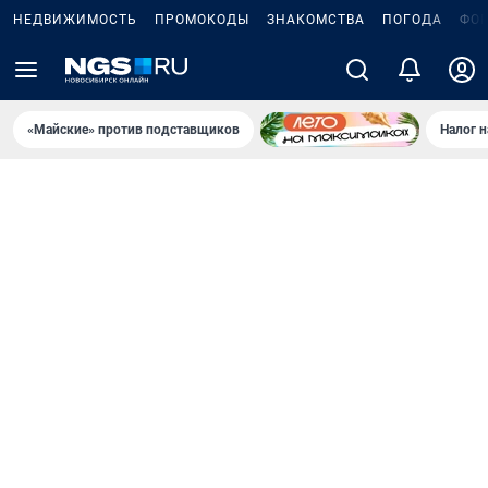
НЕДВИЖИМОСТЬ
ПРОМОКОДЫ
ЗНАКОМСТВА
ПОГОДА
ФО
«Майские» против подставщиков
Налог 