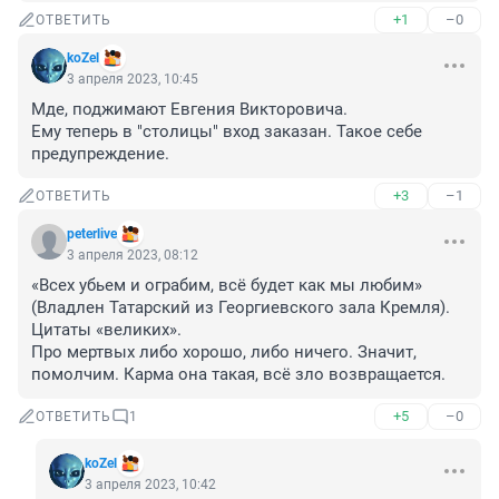
+1
–0
ОТВЕТИТЬ
koZel
3 апреля 2023, 10:45
Мде, поджимают Евгения Викторовича. 

Ему теперь в "столицы" вход заказан. Такое себе 
предупреждение.
+3
–1
ОТВЕТИТЬ
peterlive
3 апреля 2023, 08:12
«Всех убьем и ограбим, всё будет как мы любим» 
(Владлен Татарский из Георгиевского зала Кремля). 
Цитаты «великих».

Про мертвых либо хорошо, либо ничего. Значит, 
помолчим. Карма она такая, всё зло возвращается.
+5
–0
ОТВЕТИТЬ
1
koZel
3 апреля 2023, 10:42