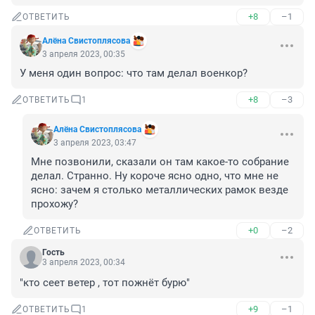
+8
–1
ОТВЕТИТЬ
Алёна Свистоплясова
3 апреля 2023, 00:35
У меня один вопрос: что там делал военкор?
+8
–3
ОТВЕТИТЬ
1
Алёна Свистоплясова
3 апреля 2023, 03:47
Мне позвонили, сказали он там какое-то собрание 
делал. Странно. Ну короче ясно одно, что мне не 
ясно: зачем я столько металлических рамок везде 
прохожу?
+0
–2
ОТВЕТИТЬ
Гость
3 апреля 2023, 00:34
"кто сеет ветер , тот пожнёт бурю"
+9
–1
ОТВЕТИТЬ
1