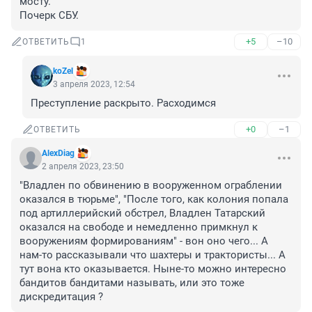
мосту. 

Почерк СБУ.
+5
–10
ОТВЕТИТЬ
1
koZel
3 апреля 2023, 12:54
Преступление раскрыто. Расходимся
+0
–1
ОТВЕТИТЬ
AlexDiag
2 апреля 2023, 23:50
"Владлен по обвинению в вооруженном ограблении 
оказался в тюрьме", "После того, как колония попала 
под артиллерийский обстрел, Владлен Татарский 
оказался на свободе и немедленно примкнул к 
вооружениям формированиям" - вон оно чего... А 
нам-то рассказывали что шахтеры и трактористы... А 
тут вона кто оказывается. Ныне-то можно интересно 
бандитов бандитами называть, или это тоже 
дискредитация ?