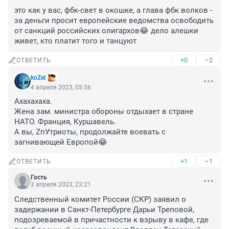
это как у вас, фбк-свет в окошке, а глава фбк волков - 
за деньги просит европейские ведомства освободить 
от санкций российских олигархов😂 дело алешки 
живет, кто платит того и танцуют
+0
–2
ОТВЕТИТЬ
koZel
4 апреля 2023, 05:56
Ахахахаха.

Жена зам. министра обороны отдыхает в стране 
НАТО. Франция, Куршавель.

А вы, ZпУтриоты, продолжайте воевать с 
загнивающей Европой😂
+1
–1
ОТВЕТИТЬ
Гость
3 апреля 2023, 23:21
Следственный комитет России (СКР) заявил о 
задержании в Санкт-Петербурге Дарьи Треповой, 
подозреваемой в причастности к взрыву в кафе, где 