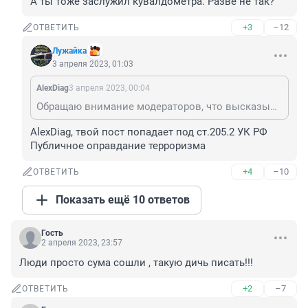
А ты тоже заслужил кувалдометра. Разве не так?
+3
–12
ОТВЕТИТЬ
Лужайка
3 апреля 2023, 01:03
AlexDiag
3 апреля 2023, 00:04
Обращаю внимание модераторов, что высказывания такого плана попадают под статью 119 Уголовного кодекса России. И ответственность за угрозы жизни и здоровью статья 119 Уголовного кодекса России предусматривает за высказывания подобной угрозы, даже если она не была осуществлена.
AlexDiag, твой пост попадает под ст.205.2 УК РФ 
Публичное оправдание терроризма
+4
–10
ОТВЕТИТЬ
Показать ещё 10 ответов
Гость
2 апреля 2023, 23:57
Люди просто сума сошли , такую дичь писать!!!
+2
–7
ОТВЕТИТЬ