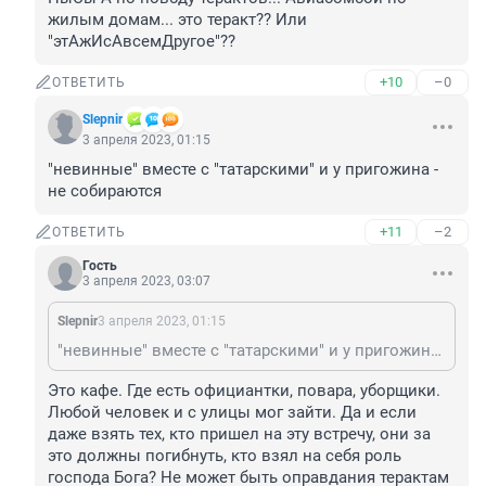
жилым домам... это теракт?? Или 
"этАжИсАвсемДругое"??
+10
–0
ОТВЕТИТЬ
Slepnir
3 апреля 2023, 01:15
"невинные" вместе с "татарскими" и у пригожина - 
не собираются
+11
–2
ОТВЕТИТЬ
Гость
3 апреля 2023, 03:07
Slepnir
3 апреля 2023, 01:15
"невинные" вместе с "татарскими" и у пригожина - не собираются
Это кафе. Где есть официантки, повара, уборщики. 
Любой человек и с улицы мог зайти. Да и если 
даже взять тех, кто пришел на эту встречу, они за 
это должны погибнуть, кто взял на себя роль 
господа Бога? Не может быть оправдания терактам 