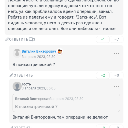
Лежал я как-то в больницн с одним либералом. Он до 
операции чуть ли в драку кидался что что-то нн по 
него, уа как приблизилось время операции, заныл. 
Ребята из палаты ему и говорят, "Заткнись". Вот 
видишь человек, у него в десять раз сдожнен 
операция и он не стонет. Все они либералы - гнилье
+1
–7
ОТВЕТИТЬ
3
Виталий Викторович
3 апреля 2023, 03:30
В психиатрической ?
+2
–0
ОТВЕТИТЬ
Гость
3 апреля 2023, 05:05
Виталий Викторович
3 апреля 2023, 03:30
В психиатрической ?
Виталий Викторович, там операции не делают
+0
–0