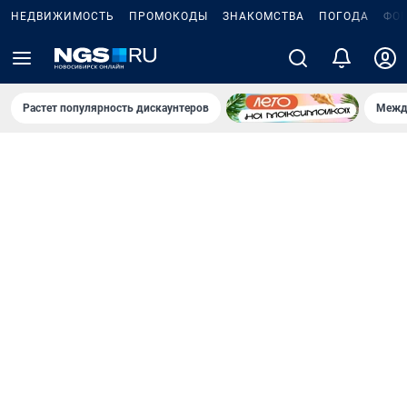
НЕДВИЖИМОСТЬ
ПРОМОКОДЫ
ЗНАКОМСТВА
ПОГОДА
ФО
Растет популярность дискаунтеров
Межд