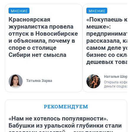
МНЕНИЕ
МНЕНИЕ
Красноярская
«Покупаешь ко
журналистка провела
мешке»:
отпуск в Новосибирске
предпринимат
и объяснила, почему в
рассказала, как
споре о столице
самом деле ус
Сибири нет смысла
бизнес со скл
дешевых това
Наталья Шорох
Татьяна Зарва
Открыла кофейн
деньги соцразв
РЕКОМЕНДУЕМ
«Нам не хотелось популярности».
Бабушки из уральской глубинки стали