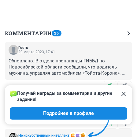
КОММЕНТАРИИ
26
Гость
29 марта 2023, 17:41
Обновлено. В отделе пропаганды ГИББД по 
Новосибирской области сообщили, что водитель 
мужчина, управляя автомобилем «Тойота-Корона», 
двигался по улице Бердское шоссе со стороны 
+0
–0
города Новосибирска в сторону города Бердска, не 
справился с управлением и выехал на встречку, где 
Получай награды за комментарии и другие 
Гость
столкнулся автомобилями: «Тойота-Харриер», 
29 марта 2023, 16:08
задания!
«Ниссан АД», «Скания», «Газель» (грузовая), «Скания». 
Вот обновила, так обновила вообще ничего не 
Пострадал водитель автомобиля «Тойота-Корона», 
Подробнее в профиле
понятно.
которого с травмами различной степени тяжести 
доставили в больницу. вообще какая то потрясающе 
+1
–0
история . объясните, пожалуйста, где причина 
следственная связь между этими, как я понимаю 
Не искусственный интеллект