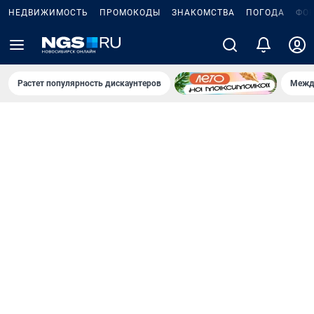
НЕДВИЖИМОСТЬ
ПРОМОКОДЫ
ЗНАКОМСТВА
ПОГОДА
ФО
Растет популярность дискаунтеров
Межд