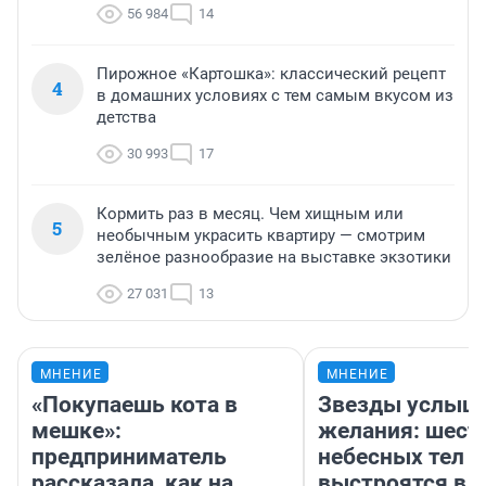
56 984
14
Пирожное «Картошка»: классический рецепт
4
в домашних условиях с тем самым вкусом из
детства
30 993
17
Кормить раз в месяц. Чем хищным или
5
необычным украсить квартиру — смотрим
зелёное разнообразие на выставке экзотики
27 031
13
МНЕНИЕ
МНЕНИЕ
«Покупаешь кота в
Звезды услыш
мешке»:
желания: шест
предприниматель
небесных тел
рассказала, как на
выстроятся в 