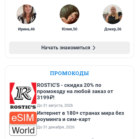
Ирина
,
46
Юлия
,
50
Докер
,
36
Начать знакомиться
ПРОМОКОДЫ
ROSTIC'S - скидка 20% по
промокоду на любой заказ от
3199₽!
До 31 августа, 2026
Интернет в 180+ странах мира без
роуминга и сим-карт
До 31 декабря, 2026