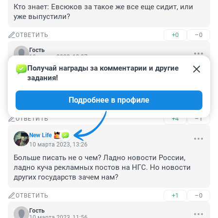
Кто знает: Евсюков за такое же все еще сидит, или 
уже выпустили?
+0
–0
ОТВЕТИТЬ
Гость
10 марта 2023, 13:37
Получай награды за комментарии и другие 
Вообще, чёрт знает, что в мире творится! И как теперь 
задания!
быть нашим "релокантам"? Куда прикажете бежать? 
Нет в мире тихого уголка, где они могли бы 
Подробнее в профиле
затаиться.
+4
–1
ОТВЕТИТЬ
New Life
10 марта 2023, 13:26
Больше писать не о чем? Ладно новости России, 
ладно куча рекламных постов на НГС. Но новости 
других государств зачем нам?
+1
–0
ОТВЕТИТЬ
Гость
10 марта 2023, 11:56