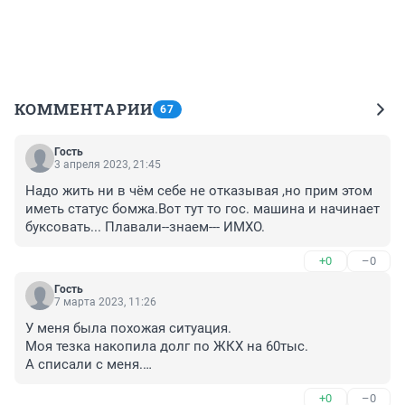
КОММЕНТАРИИ
67
Гость
3 апреля 2023, 21:45
Надо жить ни в чём себе не отказывая ,но прим этом 
иметь статус бомжа.Вот тут то гос. машина и начинает 
буксовать... Плавали--знаем--- ИМХО.
+0
–0
Гость
7 марта 2023, 11:26
У меня была похожая ситуация.

Моя тезка накопила долг по ЖКХ на 60тыс.

А списали с меня.

Но это пол беды - деньги свои я вернула. Поразила 
+0
–0
работа гос.органов!!! Приставы 
