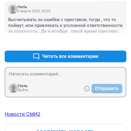
Дзержинского района г. Новосибирска возвращали 
Гость
деньги больше полугода! Сначала при переводе 
6 марта 2023, 20:02
ошиблись в лицевом счёте. Потом больше месяца не 
Высчитывать за ошибки с приставов, тогда , что то 
могли перевести, потому что у них название 
поймут, или привлекать к уголовной ответственности 
меняется. Потом при переводе ошиблись ИНН. 
за халатность.. Да и вообще , такой армии приставов 
Постоянно где-то ошибались. Я и писала, и лично 
не хватает на СВО.
ходила - бесполезно. Интересная закономерность 
+2
–0
была. Они мне отправляли деньги раз в месяц. 
Переведут, ошибутся, снова деньги им на счёт 
Читать все комментарии
вернутся и следующая транзакция через 31-32 дня. 
Минимальный срок вклада кстати тоже 31 день... 
Просто к слову... Через пол года я написала жалобу в 
Главное управление приставов и деньги получила 
через пару дней.
Гость
Отправить
Войти
Новости СМИ2