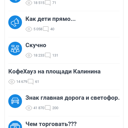
18 515
71
Как дети прямо...
5 058
40
Скучно
18 233
131
КофеХауз на площади Калинина
14 679
61
Знак главная дорога и светофор.
41 870
200
Чем торговать???