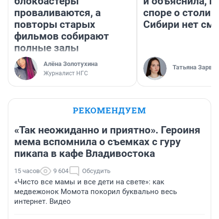
блокбастеры
и объяснила, п
проваливаются, а
споре о столиц
повторы старых
Сибири нет см
фильмов собирают
полные залы
Алёна Золотухина
Татьяна Зарва
Журналист НГС
РЕКОМЕНДУЕМ
«Так неожиданно и приятно». Героиня
мема вспомнила о съемках с гуру
пикапа в кафе Владивостока
15 часов
9 604
Обсудить
«Чисто все мамы и все дети на свете»: как
медвежонок Момота покорил буквально весь
интернет. Видео