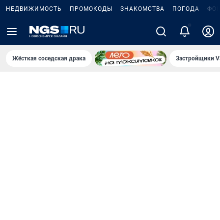
НЕДВИЖИМОСТЬ
ПРОМОКОДЫ
ЗНАКОМСТВА
ПОГОДА
ФО
5
Жёсткая соседская драка
Застройщики V