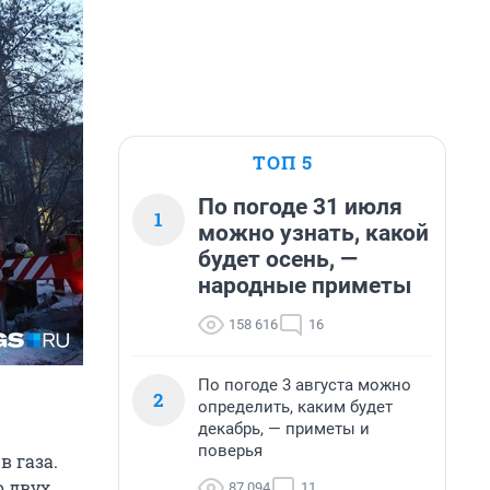
ТОП 5
По погоде 31 июля
1
можно узнать, какой
будет осень, —
народные приметы
158 616
16
По погоде 3 августа можно
2
определить, каким будет
декабрь, — приметы и
поверья
 газа.
о двух
87 094
11