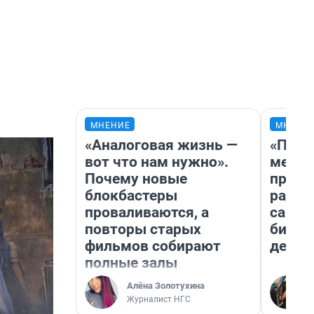
МНЕНИЕ
МНЕНИ
«Аналоговая жизнь —
«Поку
вот что нам нужно».
мешке
Почему новые
предп
блокбастеры
расска
проваливаются, а
самом
повторы старых
бизне
фильмов собирают
дешев
полные залы
Алёна Золотухина
Журналист НГС