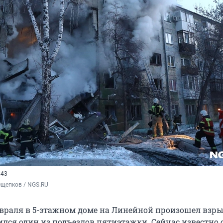
:43
Ощепков / NGS.RU
евраля в 5-этажном доме на Линейной произошел взрыв
ился один из подъездов пятиэтажки. Сейчас известно 