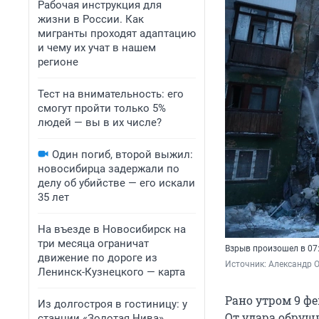
Рабочая инструкция для
жизни в России. Как
мигранты проходят адаптацию
и чему их учат в нашем
регионе
Тест на внимательность: его
смогут пройти только 5%
людей — вы в их числе?
Один погиб, второй выжил:
новосибирца задержали по
делу об убийстве — его искали
35 лет
На въезде в Новосибирск на
три месяца ограничат
Взрыв произошел в 07
движение по дороге из
Источник: 
Александр 
Ленинск-Кузнецкого — карта
Рано утром 9 ф
Из долгостроя в гостиницу: у
От удара обруш
станции «Золотая Нива»