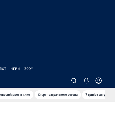
ЛЮТ
ИГРЫ
ZODY
овосибирцев в кино
Старт театрального сезона
7 грибов августа