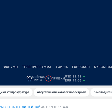
ФОРУМЫ
ТЕЛЕПРОГРАММА
АФИША
ГОРОСКОП
КУРСЫ ВА
USD 81,41
СЕЙЧАС
7
ПРОБКИ
+22°C
EUR 94,06
ики VS прокуратура
Августовский каталог новостроек
5 молодых н
РЫВ ГАЗА НА ЛИНЕЙНОЙ
ФОТОРЕПОРТАЖ