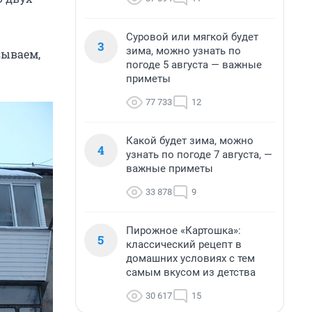
Суровой или мягкой будет
3
зима, можно узнать по
зываем,
погоде 5 августа — важные
приметы
77 733
12
Какой будет зима, можно
4
узнать по погоде 7 августа, —
важные приметы
33 878
9
Пирожное «Картошка»:
5
классический рецепт в
домашних условиях с тем
самым вкусом из детства
30 617
15