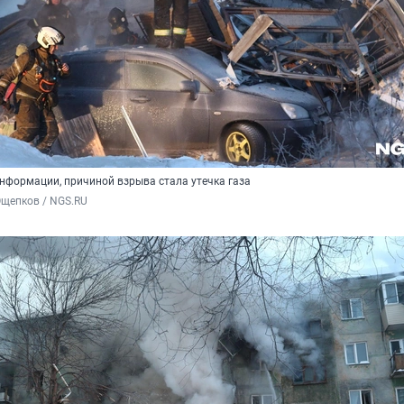
нформации, причиной взрыва стала утечка газа
Ощепков / NGS.RU