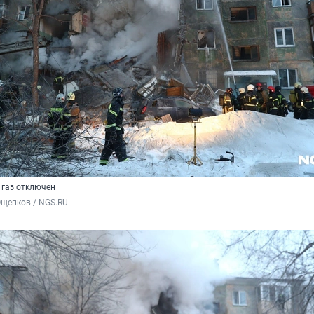
 газ отключен
Ощепков / NGS.RU