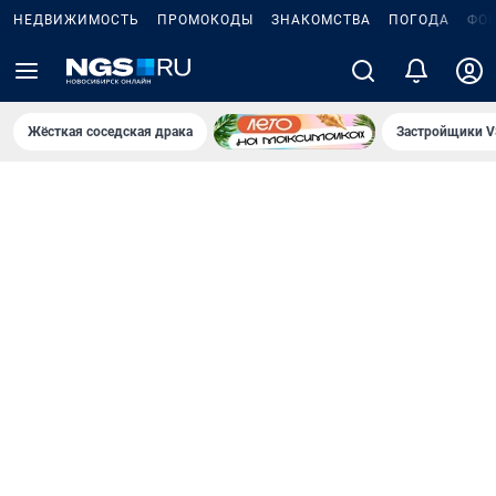
НЕДВИЖИМОСТЬ
ПРОМОКОДЫ
ЗНАКОМСТВА
ПОГОДА
ФО
Жёсткая соседская драка
Застройщики V