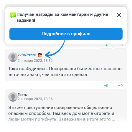
Гость
2 января 2023, 23:32
Получай награды за комментарии и другие 
задания!
Мордор какой-то, а не город ученых. Реально, как 
воронка над городом открылась и растет. Надо 
Подробнее в профиле
срочно ночной и дневной дозоры привлекать.
+0
–0
279679226
2 января 2023, 18:32
Таки возбудились. Поспрошали бы местных пацанов, 
те точно знают, чей папка это сделал.
+0
–0
Гость
2 января 2023, 13:36
Это же преступление совершенное общественно 
опасным способом. Там весь дом мог выгореть и 
люди могли погибнуть. Задержали в итоге этого 
преступника или еще нет?
+1
–0