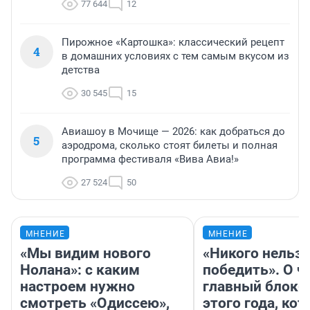
77 644
12
Пирожное «Картошка»: классический рецепт
4
в домашних условиях с тем самым вкусом из
детства
30 545
15
Авиашоу в Мочище — 2026: как добраться до
5
аэродрома, сколько стоят билеты и полная
программа фестиваля «Вива Авиа!»
27 524
50
МНЕНИЕ
МНЕНИЕ
«Мы видим нового
«Никого нельз
Нолана»: с каким
победить». О ч
настроем нужно
главный блокб
смотреть «Одиссею»,
этого года, ко