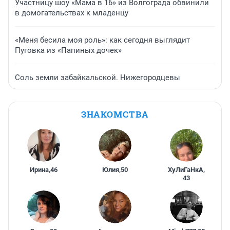
Участницу шоу «Мама в 16» из Волгограда обвинили
в домогательствах к младенцу
«Меня бесила моя роль»: как сегодня выглядит
Пуговка из «Папиных дочек»
Соль земли забайкальской. Нижегородцевы
ЗНАКОМСТВА
Ирина
,
46
Юлия
,
50
ХуЛиГаНкА
,
43