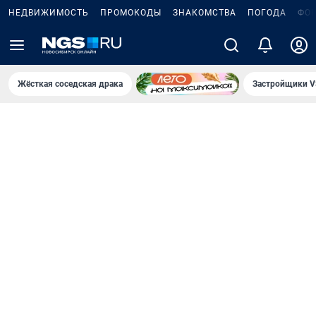
НЕДВИЖИМОСТЬ
ПРОМОКОДЫ
ЗНАКОМСТВА
ПОГОДА
ФО
Жёсткая соседская драка
Застройщики V