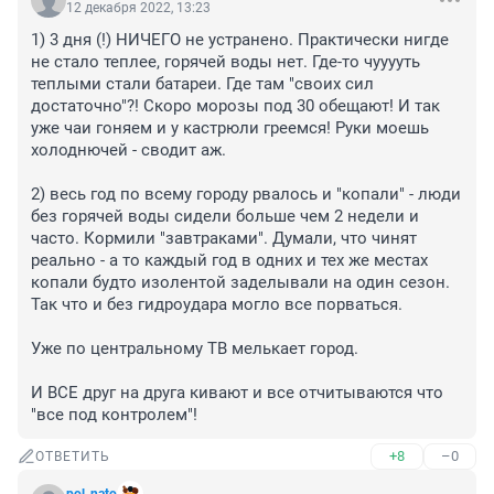
12 декабря 2022, 13:23
1) 3 дня (!) НИЧЕГО не устранено. Практически нигде 
не стало теплее, горячей воды нет. Где-то чууууть 
теплыми стали батареи. Где там "своих сил 
достаточно"?! Скоро морозы под 30 обещают! И так 
уже чаи гоняем и у кастрюли греемся! Руки моешь 
холоднючей - сводит аж.

2) весь год по всему городу рвалось и "копали" - люди 
без горячей воды сидели больше чем 2 недели и 
часто. Кормили "завтраками". Думали, что чинят 
реально - а то каждый год в одних и тех же местах 
копали будто изолентой заделывали на один сезон. 
Так что и без гидроудара могло все порваться.

Уже по центральному ТВ мелькает город.

И ВСЕ друг на друга кивают и все отчитываются что 
"все под контролем"!
+8
–0
ОТВЕТИТЬ