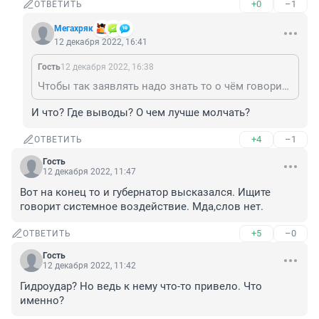
+0
–1
ОТВЕТИТЬ
Мегахряк
12 декабря 2022, 16:41
Гость
12 декабря 2022, 16:38
Чтобы так заявлять надо знать то о чём говоришь ..., а когда не знаешь , то лучше помолчи. В своё время ( более 40 лет назад ) в Искитиме была подобная авария на магистральной теплотрассе Цементного завода , которая питает теплом "Центральный" микрорайон. Дак вот для сведения ...из -за гидроудара на магистральной теплотррассе было 6 порывов.... Вот так .
И что? Где выводы? О чем лучше молчать?
+4
–1
ОТВЕТИТЬ
Гость
12 декабря 2022, 11:47
Вот на конец то и губернатор высказался. Ищите 
говорит системное воздействие. Мда,слов нет.
+5
–0
ОТВЕТИТЬ
Гость
12 декабря 2022, 11:42
Гидроудар? Но ведь к нему что-то привело. Что 
именно?