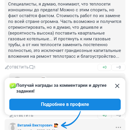
Специалисты, я думаю, понимают, что теплосети 
изношенны до предела! Можно с этим спорить, но 
факт остаётся фактом. Стоимость работ по их замене 
по всей стране огромна. Часть возможно и получится 
отремонтировать, но я думаю, что дешевле и 
(вероятность высока) поставить квартальные 
газовые котельные... И протянуть к ним газовые 
трубы, а от них теплосети заменить постепенно 
полностью, это исключает грандиозные капитальные 
вложения на ремонт теплотрасс и благоустройство...
+0
–0
ОТВЕТИТЬ
1
274738869
Получай награды за комментарии и другие 
13 декабря 2022, 10:05
задания!
Как это "изношены"?

Их же каждый год копают и обновляют!

Подробнее в профиле
Прчием, по 2 раза за год на одном месте!!
+0
–0
ОТВЕТИТЬ
Виталий Викторович