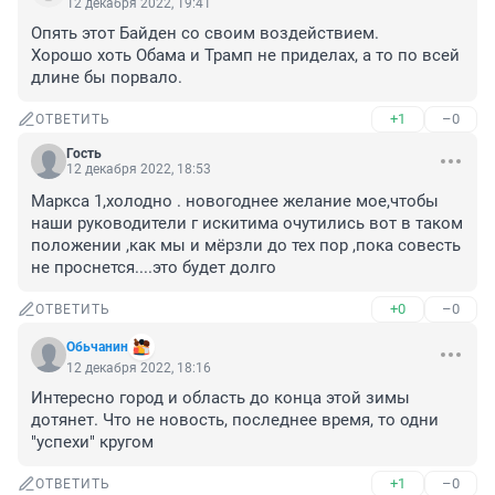
12 декабря 2022, 19:41
Опять этот Байден со своим воздействием.

Хорошо хоть Обама и Трамп не приделах, а то по всей 
длине бы порвало.
+1
–0
ОТВЕТИТЬ
Гость
12 декабря 2022, 18:53
Маркса 1,холодно . новогоднее желание мое,чтобы 
наши руководители г искитима очутились вот в таком 
положении ,как мы и мёрзли до тех пор ,пока совесть 
не проснется....это будет долго
+0
–0
ОТВЕТИТЬ
Обьчанин
12 декабря 2022, 18:16
Интересно город и область до конца этой зимы 
дотянет. Что не новость, последнее время, то одни 
"успехи" кругом
+1
–0
ОТВЕТИТЬ