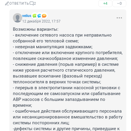
+4
–0
ОТВЕТИТЬ
2
velius
12 декабря 2022, 17:57
Возможны варианты:

- включение сетевого насоса при неправильно 
собранной его тепловой схеме;

- неверная манипуляция задвижками;

- отключение или включение крупного потребителя, 
повлекшее скачкообразное изменение давления;

- снижение давления (порыв например) в системе 
ниже уровня расчетного статического давления, 
вызвавшее вскипание (фазовый переход) 
теплоносителя в верхних точках системы;

- перерыв в электропитании насосной установки с 
последующим ее самозапуском или срабатывание 
АВР насосов с большим запаздыванием по 
времени;

- ошибочные действия обслуживающего персонала 
или несанкционированное вмешательство в работу 
системы посторонних лиц;

-дефекты системы и другие причины, приведшие к 