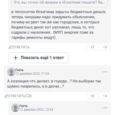
Это вы точно об аварии в Искитиме пишите? Ваша методичка от СГК с мантрой "все сети изношены, нужно срочно поднимать тариф" она для Новосибирска! СГК к Искитиму отношения не имеет.
в теплосетях Искитима зарыты бюджетные деньги.

теперь чинушам надо придумать объяснения, 
почему их рвет так же как городские, в которых 
бюджетных денег кот наплакал, лишь то, что 
содрали с населения.. (МУП энергия тоже за 
тарифы ремонты ведут).
+7
–0
ОТВЕТИТЬ
Показать ещё 1 ответ
Гость
12 декабря 2022, 11:24
А коалиция что делает, в городе...? На выборах так 
шумно пиарились, а в делах...?
+2
–4
ОТВЕТИТЬ
3
Гость
12 декабря 2022, 12:04