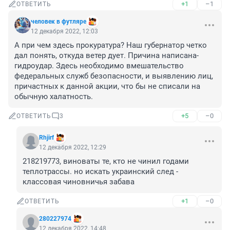
+1
–1
ОТВЕТИТЬ
человек в футляре
12 декабря 2022, 12:03
А при чем здесь прокуратура? Наш губернатор четко 
дал понять, откуда ветер дует. Причина написана-
гидроудар. Здесь необходимо вмешательство 
федеральных служб безопасности, и выявлению лиц, 
причастных к данной акции, что бы не списали на 
обычную халатность.
+5
–0
ОТВЕТИТЬ
3
Rhjirf
12 декабря 2022, 12:29
218219773, виноваты те, кто не чинил годами 
теплотрассы. но искать украинский след - 
классовая чиновничья забава
+1
–0
ОТВЕТИТЬ
280227974
12 декабря 2022, 14:48