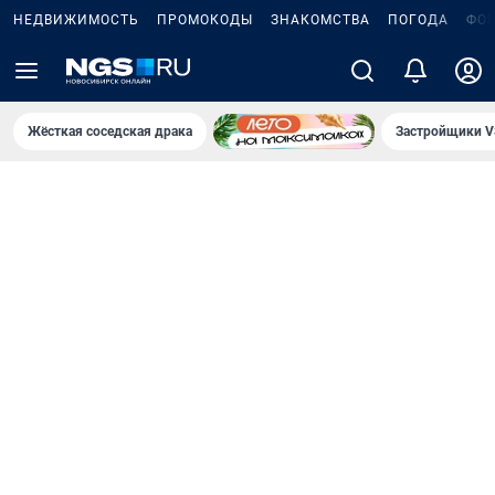
НЕДВИЖИМОСТЬ
ПРОМОКОДЫ
ЗНАКОМСТВА
ПОГОДА
ФО
Жёсткая соседская драка
Застройщики V