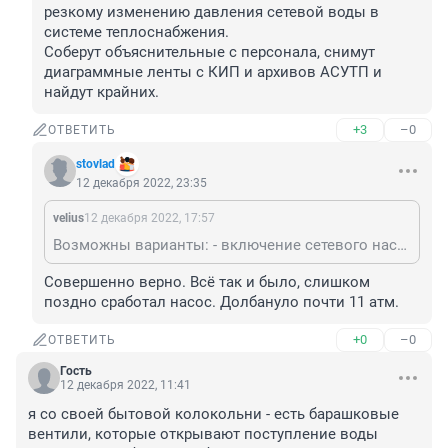
резкому изменению давления сетевой воды в 
системе теплоснабжения.

Соберут объяснительные с персонала, снимут 
диаграммные ленты с КИП и архивов АСУТП и 
найдут крайних.
+3
–0
ОТВЕТИТЬ
stovlad
12 декабря 2022, 23:35
velius
12 декабря 2022, 17:57
Возможны варианты: - включение сетевого насоса при неправильно собранной его тепловой схеме; - неверная манипуляция задвижками; - отключение или включение крупного потребителя, повлекшее скачкообразное изменение давления; - снижение давления (порыв например) в системе ниже уровня расчетного статического давления, вызвавшее вскипание (фазовый переход) теплоносителя в верхних точках системы; - перерыв в электропитании насосной установки с последующим ее самозапуском или срабатывание АВР насосов с большим запаздыванием по времени; - ошибочные действия обслуживающего персонала или несанкционированное вмешательство в работу системы посторонних лиц; -дефекты системы и другие причины, приведшие к резкому изменению давления сетевой воды в системе теплоснабжения. Соберут объяснительные с персонала, снимут диаграммные ленты с КИП и архивов АСУТП и найдут крайних.
Совершенно верно. Всё так и было, слишком 
поздно сработал насос. Долбануло почти 11 атм.
+0
–0
ОТВЕТИТЬ
Гость
12 декабря 2022, 11:41
я со своей бытовой колокольни - есть барашковые 
вентили, которые открывают поступление воды 