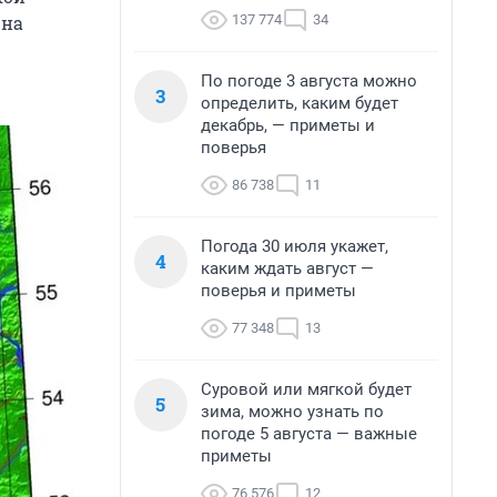
137 774
34
 на
По погоде 3 августа можно
3
определить, каким будет
декабрь, — приметы и
поверья
86 738
11
Погода 30 июля укажет,
4
каким ждать август —
поверья и приметы
77 348
13
Суровой или мягкой будет
5
зима, можно узнать по
погоде 5 августа — важные
приметы
76 576
12