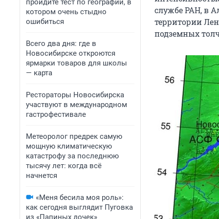
пройдите тест по географии, в
службе РАН, в 
котором очень стыдно
территории Лен
ошибиться
подземных толчк
Всего два дня: где в
Новосибирске откроются
ярмарки товаров для школы
— карта
Рестораторы Новосибирска
участвуют в международном
гастрофестивале
Метеоролог предрек самую
мощную климатическую
катастрофу за последнюю
тысячу лет: когда всё
начнется
«Меня бесила моя роль»:
как сегодня выглядит Пуговка
из «Папиных дочек»