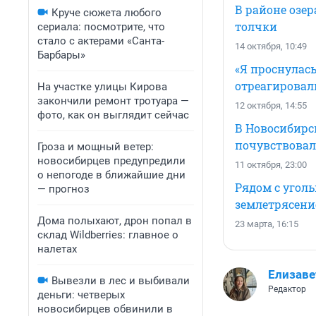
В районе озе
Круче сюжета любого
толчки
сериала: посмотрите, что
стало с актерами «Санта-
14 октября, 10:49
Барбары»
«Я проснулась
отреагировал
На участке улицы Кирова
закончили ремонт тротуара —
12 октября, 14:55
фото, как он выглядит сейчас
В Новосибирс
почувствовал
Гроза и мощный ветер:
новосибирцев предупредили
11 октября, 23:00
о непогоде в ближайшие дни
Рядом с угол
— прогноз
землетрясени
Дома полыхают, дрон попал в
23 марта, 16:15
склад Wildberries: главное о
налетах
Елизаве
Вывезли в лес и выбивали
Редактор
деньги: четверых
новосибирцев обвинили в