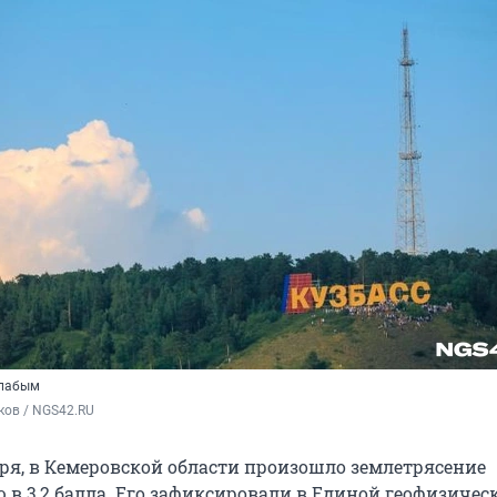
слабым
ков / NGS42.RU
бря, в Кемеровской области произошло землетрясение
 в 3,2 балла. Его зафиксировали в Единой геофизичес