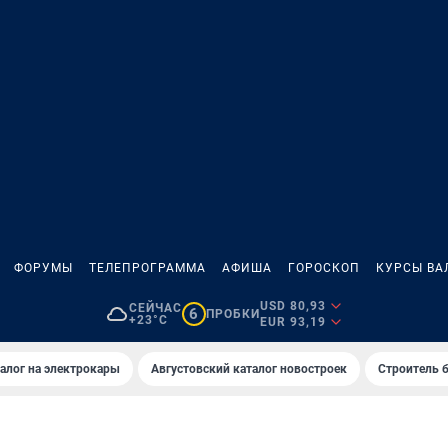
ФОРУМЫ
ТЕЛЕПРОГРАММА
АФИША
ГОРОСКОП
КУРСЫ ВА
USD 80,93
СЕЙЧАС
6
ПРОБКИ
+23°C
EUR 93,19
алог на электрокары
Августовский каталог новостроек
Строитель б