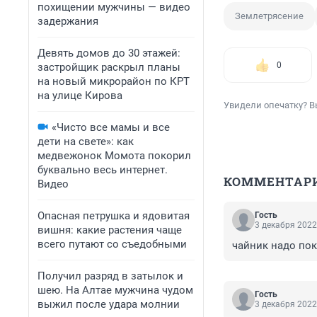
похищении мужчины — видео
Землетрясение
задержания
Девять домов до 30 этажей:
0
застройщик раскрыл планы
на новый микрорайон по КРТ
на улице Кирова
Увидели опечатку? В
«Чисто все мамы и все
дети на свете»: как
медвежонок Момота покорил
буквально весь интернет.
КОММЕНТАР
Видео
Опасная петрушка и ядовитая
Гость
3 декабря 2022
вишня: какие растения чаще
всего путают со съедобными
чайник надо пок
Получил разряд в затылок и
шею. На Алтае мужчина чудом
Гость
выжил после удара молнии
3 декабря 2022