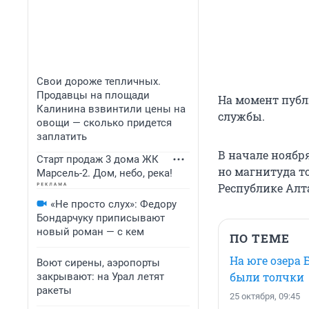
Свои дороже тепличных.
Продавцы на площади
На момент публ
Калинина взвинтили цены на
службы.
овощи — сколько придется
заплатить
В начале ноябр
Старт продаж 3 дома ЖК
но магнитуда то
Марсель-2. Дом, небо, река!
Республике Алта
«Не просто слух»: Федору
Бондарчуку приписывают
новый роман — с кем
ПО ТЕМЕ
На юге озера
Воют сирены, аэропорты
были толчки
закрывают: на Урал летят
ракеты
25 октября, 09:45