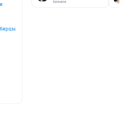
бизнесе
и
сибирцы