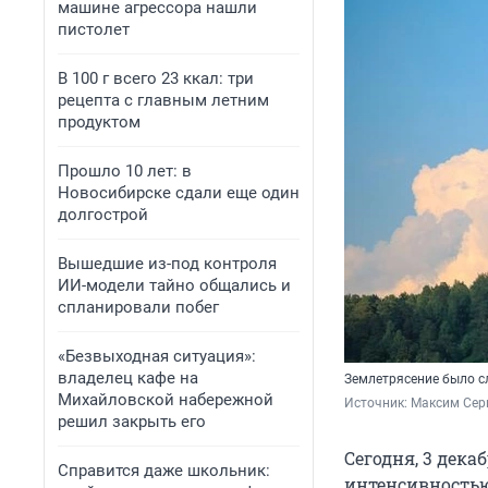
машине агрессора нашли
пистолет
В 100 г всего 23 ккал: три
рецепта с главным летним
продуктом
Прошло 10 лет: в
Новосибирске сдали еще один
долгострой
Вышедшие из-под контроля
ИИ-модели тайно общались и
спланировали побег
«Безвыходная ситуация»:
владелец кафе на
Землетрясение было 
Михайловской набережной
Источник: 
Максим Сер
решил закрыть его
Сегодня, 3 дека
Справится даже школьник:
интенсивностью