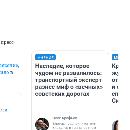
пресс-
МНЕНИЕ
МНЕНИ
рясение
,
Наследие, которое
Красн
ошло
в
чудом не развалилось:
журна
транспортный эксперт
отпус
разнес миф о «вечных»
и объ
советских дорогах
споре
Сибир
сти
Олег Арефьев
Блогер, предприниматель,
владелец в транспортном