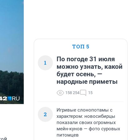
ТОП 5
По погоде 31 июля
1
можно узнать, какой
будет осень, —
народные приметы
158 254
15
Игривые слонопотамы с
2
характером: новосибирцы
показали своих огромных
мейн-кунов — фото суровых
питомцев
кой