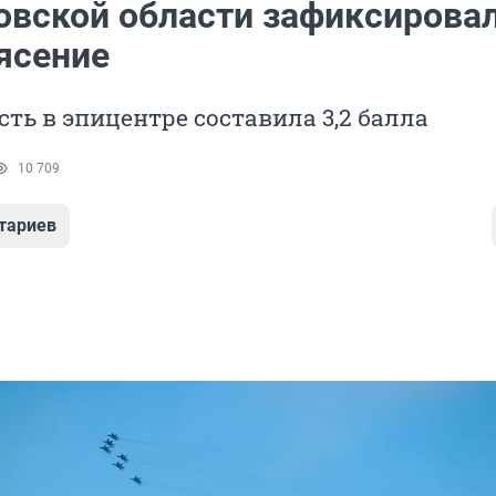
овской области зафиксирова
ясение
ть в эпицентре составила 3,2 балла
10 709
тариев