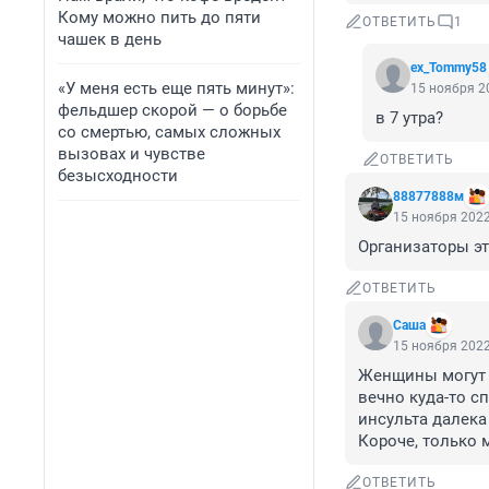
Кому можно пить до пяти
ОТВЕТИТЬ
1
чашек в день
ex_Tommy58
«У меня есть еще пять минут»:
15 ноября 20
фельдшер скорой — о борьбе
в 7 утра?
со смертью, самых сложных
вызовах и чувстве
ОТВЕТИТЬ
безысходности
88877888м
15 ноября 2022
Организаторы эт
ОТВЕТИТЬ
Сашa
15 ноября 2022
Женщины могут б
вечно куда-то сп
инсульта далека о
Короче, только 
ОТВЕТИТЬ