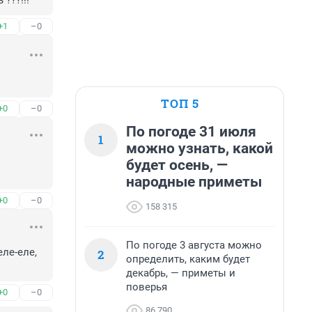
???!!!
+1
–0
ТОП 5
+0
–0
По погоде 31 июля
1
можно узнать, какой
будет осень, —
народные приметы
+0
–0
158 315
По погоде 3 августа можно
е-еле, 
2
определить, каким будет
декабрь, — приметы и
поверья
+0
–0
86 790