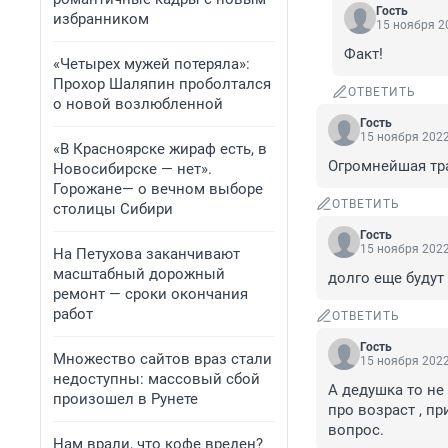
Гость
избранником
15 ноября 20
Факт!
«Четырех мужей потеряла»:
Прохор Шаляпин проболтался
ОТВЕТИТЬ
о новой возлюбленной
Гость
15 ноября 2022
«В Красноярске жираф есть, в
Огромнейшая тра
Новосибирске — нет».
Горожане— о вечном выборе
ОТВЕТИТЬ
столицы Сибири
Гость
15 ноября 2022
На Петухова заканчивают
масштабный дорожный
долго еще будут
ремонт — сроки окончания
работ
ОТВЕТИТЬ
Гость
Множество сайтов враз стали
15 ноября 2022
недоступны: массовый сбой
А дедушка то не
произошел в Рунете
про возраст , п
вопрос.
Нам врали, что кофе вреден?