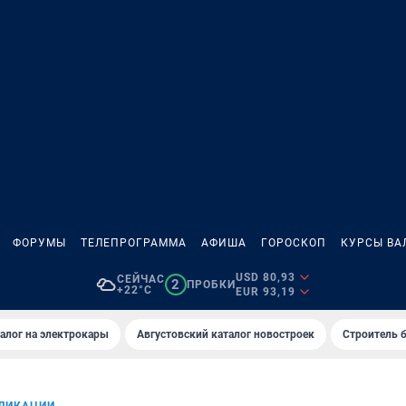
ФОРУМЫ
ТЕЛЕПРОГРАММА
АФИША
ГОРОСКОП
КУРСЫ ВА
USD 80,93
СЕЙЧАС
2
ПРОБКИ
+22°C
EUR 93,19
алог на электрокары
Августовский каталог новостроек
Строитель б