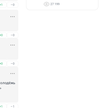
27 199
+1
–0
+0
–0
+0
–0
олодёжь 
 
+1
–1