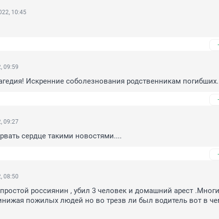
22, 10:45
, 09:59
гедия! Искренние соболезнования родственникам погибших..
, 09:27
 рвать сердце такими новостями....
, 08:50
 простой россиянин , убил 3 человек и домашний арест .Многи
ринижая пожилых людей но во трезв ли был водитель вот в че