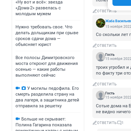
полететь сломя г
«Ну вот и всё»: звезда
«Дома-2» развелась с
ОТВЕТИТЬ
молодым мужем
Жаба Васильев
Нужно требовать свое. Что
15 ноября 2022
делать дольщикам при срыве
Со скольки лет 
сроков сдачи дома —
объясняет юрист
ОТВЕТИТЬ
Гость
Все полосы Димитровского
15 ноября 2022
моста откроют для движения
троих угробил и д
осенью — какие работы
по факту три от
выполняют сейчас
ОТВЕТИТЬ
У могилы педофила. Его
Гость
смерть разделила страну на
15 ноября 2022
два лагеря, а защитника детей
отправила за решетку
Сотые дома на Б
не видно ничего.
Больше не скрывает:
ОТВЕТИТЬ
1
Полина Гагарина показала
романтичные кадры с новым