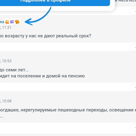
олову. А вдруг сзади ребенок идёт , в темноте.!!! Куда несетесь 
на
, 11:31
по возрасту у нас не дают реальный срок?
, 10:53
о семи лет... 

сидит на поселении и домой на пенсию
, 10:08
огдашке, нерегулируемые пешеходные переходы, освещение ел
..