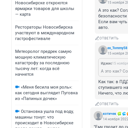
Новосибирске откроются
15 ноября 20
ярмарки товаров для школы
А это как? Со
— карта
безопасности с
Если вам чуть
Рестораторы Новосибирска
авто.
участвуют в международном
гастрофестивале
ОТВЕТИТЬ
ex_Tommy58
Метеоролог предрек самую
15 ноября 20
мощную климатическую
катастрофу за последнюю
Иджис
15 ноября
тысячу лет: когда всё
начнется
Как так: в ПД
«Меня бесила моя роль»:
ступившего на
как сегодня выглядит Пуговка
Ничего, что 
из «Папиных дочек»
ОТВЕТИТЬ
Остановка ушла под воду,
котичек
машины тонут: что
14 ноября 2022
происходит в Новосибирске
"Ему грозит до 