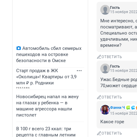
Гость
15 ноября 2022
Мне интересно, 
посматривают, а 
Специально оста
удачливыми, ник
времени?
Автомобиль сбил семерых
пешеходов на островке
ОТВЕТИТЬ
безопасности в Омске
Гость
Старт продаж в ЖК
15 ноября 2022
«Околица»! Квартиры от 3,9
Ужас.Бедные род
млн ₽ р. Родники
70,может сердце
Новосибирец напал на жену
ОТВЕТИТЬ
на глазах у ребенка — в
Фанни Ч
машине агрессора нашли
15 ноября 2022
пистолет
Какое горе
В 100 г всего 23 ккал: три
ОТВЕТИТЬ
рецепта с главным летним