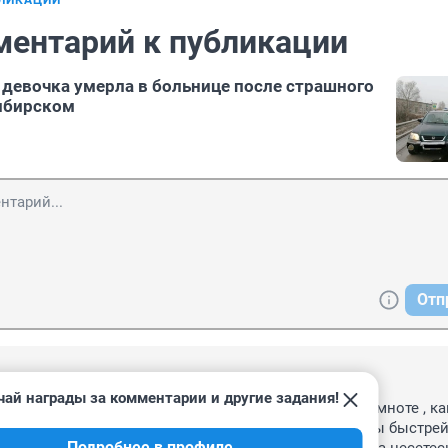
БЛИКАЦИИ
ментарий к публикации
девочка умерла в больнице после страшного
ибирском
Отп
, 20:50
чай награды за комментарии и другие задания!
оте??! Задумайтесь , водители!!!! Утром летите , в темноте , как
я никого. Сдаёте назад , возле садов, школ, лишь бы быстрей
Подробнее в профиле