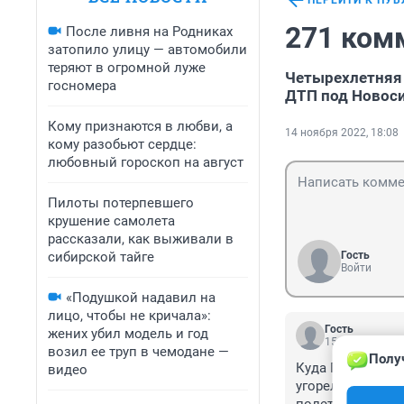
ПЕРЕЙТИ К ПУ
271 ком
После ливня на Родниках
затопило улицу — автомобили
теряют в огромной луже
Четырехлетняя 
госномера
ДТП под Новос
Кому признаются в любви, а
14 ноября 2022, 18:08
кому разобьют сердце:
любовный гороскоп на август
Пилоты потерпевшего
крушение самолета
рассказали, как выживали в
сибирской тайге
Гость
Войти
«Подушкой надавил на
лицо, чтобы не кричала»:
Гость
жених убил модель и год
15 ноября 2022
возил ее труп в чемодане —
Полу
Куда Гонят в темн
видео
угорелые. Не вид