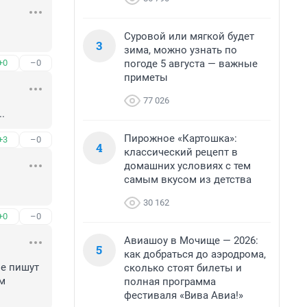
Суровой или мягкой будет
3
зима, можно узнать по
погоде 5 августа — важные
+0
–0
приметы
77 026
.
Пирожное «Картошка»:
+3
–0
4
классический рецепт в
домашних условиях с тем
самым вкусом из детства
30 162
+0
–0
Авиашоу в Мочище — 2026:
5
как добраться до аэродрома,
е пишут 
сколько стоят билеты и
м 
полная программа
фестиваля «Вива Авиа!»