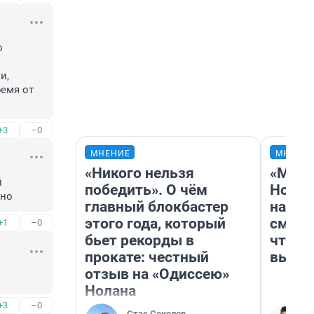
 
, 
емя от 
+3
–0
МНЕНИЕ
МНЕНИ
«Никого нельзя
«Мы в
 
победить». О чём
Нолан
шно
главный блокбастер
настр
этого года, который
смотр
+1
–0
бьет рекорды в
чтобы
прокате: честный
выгля
отзыв на «Одиссею»
Нолана
+3
–0
Стас Соколов