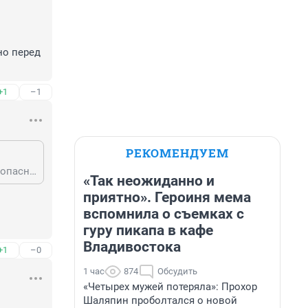
о перед 
+1
–1
РЕКОМЕНДУЕМ
А это как? Согласно ПДД перед переходом вы обязаны убедиться в его безопасности согласно п 4.5. Если вам чуть ноги не переехали, значит вы начали переход непосредственно перед авто.
«Так неожиданно и
приятно». Героиня мема
вспомнила о съемках с
гуру пикапа в кафе
Владивостока
+1
–0
1 час
874
Обсудить
«Четырех мужей потеряла»: Прохор
Шаляпин проболтался о новой