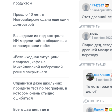
продуктом
14747647
15 ноября 2022
Прошло 10 лет: в
Этот древний лет
Новосибирске сдали еще один
долгострой
ОТВЕТИТЬ
Гость
Вышедшие из-под контроля
15 ноября 2022
ИИ-модели тайно общались и
Ладно дед, сего
спланировали побег
древней мазде с
переходу.
«Безвыходная ситуация»:
владелец кафе на
ОТВЕТИТЬ
3
Михайловской набережной
решил закрыть его
88877888м
15 ноября 20
Справится даже школьник:
То есть тоже 
пройдите тест по географии, в
дело?
котором очень стыдно
ошибиться
ОТВЕТИТЬ
Всего два дня: где в
Иджис