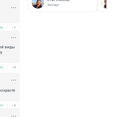
Эксперт
+2
–1
ей виды 
у 
+2
–0
озрасте 
+1
–3