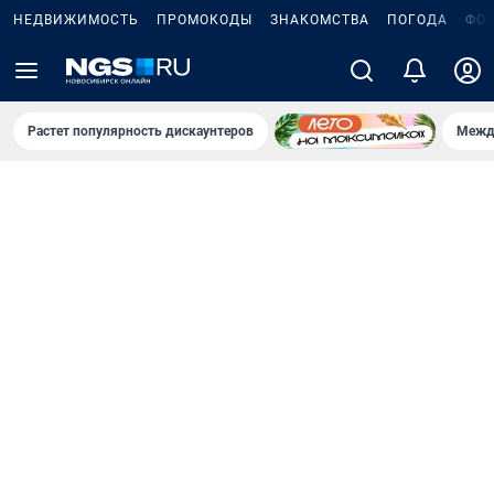
НЕДВИЖИМОСТЬ
ПРОМОКОДЫ
ЗНАКОМСТВА
ПОГОДА
ФО
Растет популярность дискаунтеров
Межд