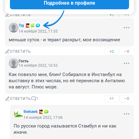
Подробнее в профиле
все в России. А это сбежавшие. Это не россияне.
+1
–1
ОТВЕТИТЬ
Тау
14 ноября 2022, 17:35
меньше суток - и теракт раскрыт, мое восхищение
+2
–0
ОТВЕТИТЬ
Гость
14 ноября 2022, 16:52
Как повезло мне, блин! Собирался в Инстанбул на 
выставку в этих числах, но её перенесли в Анталию 
на август. Плюс море.
+1
–0
ОТВЕТИТЬ
1
thehawk
14 ноября 2022, 17:06
По русски город называется Стамбул и ни как 
иначе.