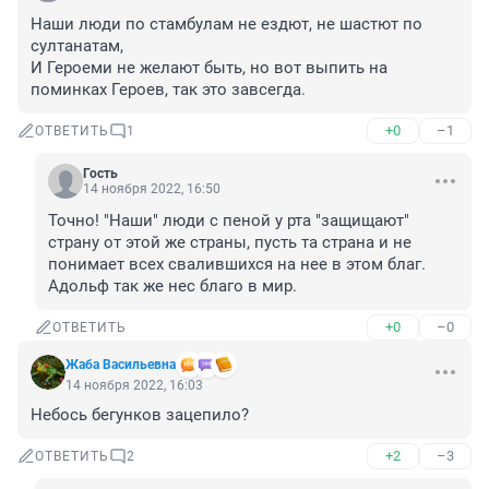
Наши люди по стамбулам не ездют, не шастют по 
султанатам,

И Героеми не желают быть, но вот выпить на 
поминках Героев, так это завсегда.
+0
–1
ОТВЕТИТЬ
1
Гость
14 ноября 2022, 16:50
Точно! "Наши" люди с пеной у рта "защищают" 
страну от этой же страны, пусть та страна и не 
понимает всех свалившихся на нее в этом благ. 
Адольф так же нес благо в мир.
+0
–0
ОТВЕТИТЬ
Жаба Васильевна
14 ноября 2022, 16:03
Небось бегунков зацепило?
+2
–3
ОТВЕТИТЬ
2