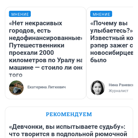
МНЕНИЕ
МНЕНИЕ
«Нет некрасивых
«Почему вы
городов, есть
улыбаетесь?»
недофинансированные».
Известный кор
Путешественники
рэпер зажег с 
проехали 2000
новосибирцев: 
километров по Уралу на
было
машине — стоило ли оно
того
Нина Раневска
Екатерина Литкевич
Журналист
РЕКОМЕНДУЕМ
«Девчонки, вы испытываете судьбу»:
что творится в подпольной рюмочной