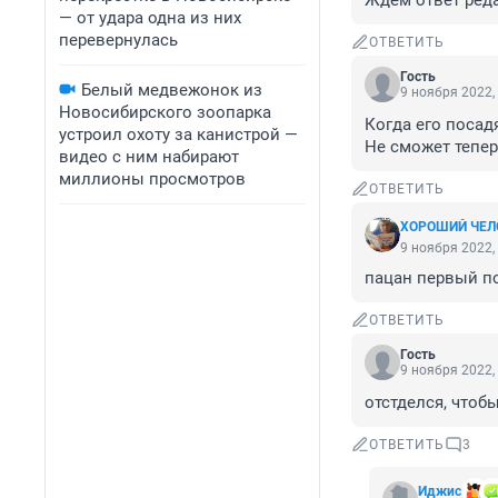
Ждём ответ ред
— от удара одна из них
перевернулась
ОТВЕТИТЬ
Гость
Белый медвежонок из
9 ноября 2022,
Новосибирского зоопарка
Когда его посадя
устроил охоту за канистрой —
Не сможет тепер
видео с ним набирают
миллионы просмотров
ОТВЕТИТЬ
ХОРОШИЙ ЧЕЛ
9 ноября 2022,
пацан первый по
ОТВЕТИТЬ
Гость
9 ноября 2022,
отстделся, чтоб
ОТВЕТИТЬ
3
Иджис