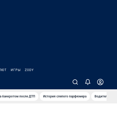
ЛЮТ
ИГРЫ
ZODY
а банкротом после ДТП
История слепого парфюмера
Водители пер