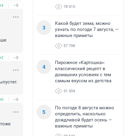
+3
–0
78 415
Какой будет зима, можно
3
узнать по погоде 7 августа, —
важные приметы
ше 
57 798
+2
–0
Пирожное «Картошка»:
4
классический рецепт в
домашних условиях с тем
самым вкусом из детства
пустят. 
31 304
+0
–0
По погоде 8 августа можно
5
определить, насколько
дождливой будет осень —
тоже 
важные приметы