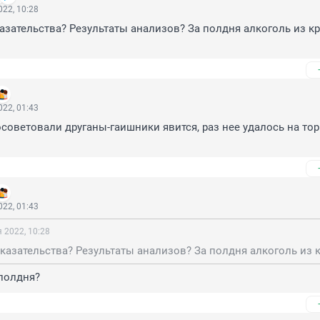
22, 10:28
казательства? Результаты анализов? За полдня алкоголь из кр
22, 01:43
осоветовали друганы-гаишники явится, раз нее удалось на тор
22, 01:43
 2022, 10:28
 полдня?