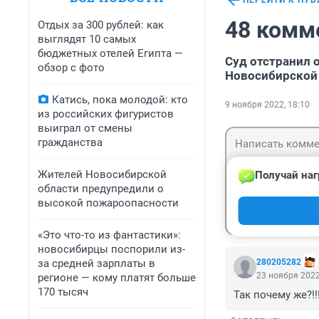
ПЕРЕЙТИ К ПУ
48 комм
Отдых за 300 рублей: как
выглядят 10 самых
бюджетных отелей Египта —
Суд отстранил 
обзор с фото
Новосибирской
Катись, пока молодой: кто
9 ноября 2022, 18:10
из российских фигуристов
выиграл от смены
гражданства
Жителей Новосибирской
Получай наг
области предупредили о
высокой пожароопасности
Гость
Войти
«Это что-то из фантастики»:
новосибирцы поспорили из-
за средней зарплаты в
280205282
23 ноября 2022
регионе — кому платят больше
170 тысяч
Так почему же?!!