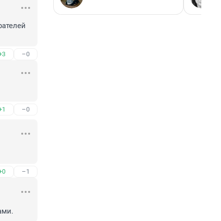
ателей 
+3
–0
+1
–0
+0
–1
ами.