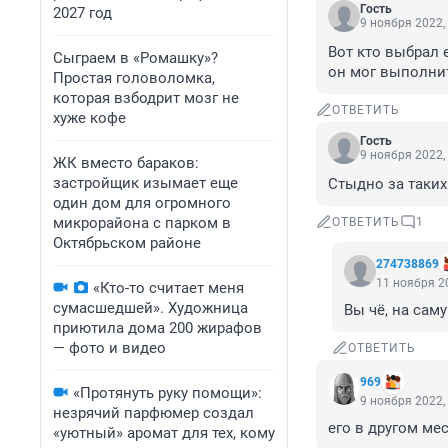
Гость
2027 год
9 ноября 2022,
Вот кто выбрал 
Сыграем в «Ромашку»?
он мог выполнит
Простая головоломка,
которая взбодрит мозг не
ОТВЕТИТЬ
хуже кофе
Гость
9 ноября 2022,
ЖК вместо бараков:
застройщик изымает еще
Стыдно за таких
один дом для огромного
микрорайона с парком в
ОТВЕТИТЬ
1
Октябрьском районе
274738869
11 ноября 20
«Кто-то считает меня
сумасшедшей». Художница
Вы чё, на саму
приютила дома 200 жирафов
— фото и видео
ОТВЕТИТЬ
969
«Протянуть руку помощи»:
9 ноября 2022,
незрячий парфюмер создал
его в другом ме
«уютный» аромат для тех, кому