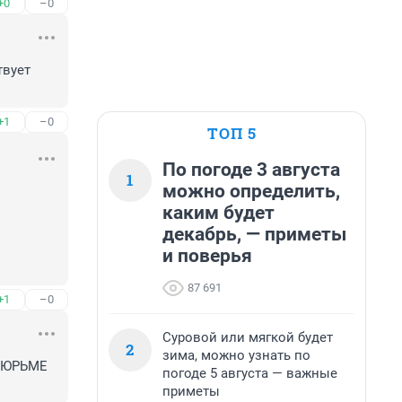
+0
–0
вует 
+1
–0
ТОП 5
По погоде 3 августа
1
можно определить,
каким будет
декабрь, — приметы
и поверья
87 691
+1
–0
Суровой или мягкой будет
2
зима, можно узнать по
ТЮРЬМЕ 
погоде 5 августа — важные
приметы