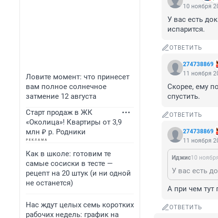
10 ноября 20
У вас есть до
испарится.
ОТВЕТИТЬ
274738869
11 ноября 20
Ловите момент: что принесет
вам полное солнечное
Скорее, ему п
затмение 12 августа
спустить.
Старт продаж в ЖК
ОТВЕТИТЬ
«Околица»! Квартиры от 3,9
млн ₽ р. Родники
274738869
11 ноября 20
Как в школе: готовим те
Иджис
10 ноября
самые сосиски в тесте —
рецепт на 20 штук (и ни одной
не останется)
А при чем тут
Нас ждут целых семь коротких
ОТВЕТИТЬ
рабочих недель: график на