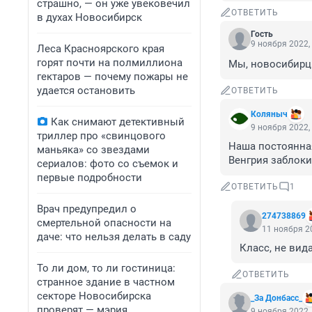
страшно, — он уже увековечил
ОТВЕТИТЬ
в духах Новосибирск
Гость
9 ноября 2022,
Леса Красноярского края
горят почти на полмиллиона
Мы, новосибирцы
гектаров — почему пожары не
удается остановить
ОТВЕТИТЬ
Коляныч
Как снимают детективный
9 ноября 2022,
триллер про «свинцового
Наша постоянная 
маньяка» со звездами
Венгрия заблок
сериалов: фото со съемок и
первые подробности
ОТВЕТИТЬ
1
Врач предупредил о
274738869
смертельной опасности на
11 ноября 20
даче: что нельзя делать в саду
Класс, не вид
То ли дом, то ли гостиница:
ОТВЕТИТЬ
странное здание в частном
секторе Новосибирска
_За Донбасс_
проверят — мэрия
9 ноября 2022,