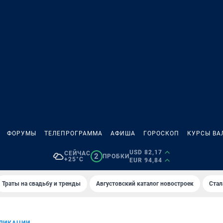
ФОРУМЫ
ТЕЛЕПРОГРАММА
АФИША
ГОРОСКОП
КУРСЫ ВА
USD 82,17
СЕЙЧАС
2
ПРОБКИ
+25°C
EUR 94,84
Траты на свадьбу и тренды
Августовский каталог новостроек
Стал