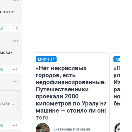
ови не 
+0
–0
мозах 
МНЕНИЕ
МНЕНИ
«Нет некрасивых
«Поче
+0
–1
городов, есть
улыба
недофинансированные».
Извес
Путешественники
рэпер
проехали 2000
новос
километров по Уралу на
было
У вас есть доказательства? Результаты анализов? За полдня алкоголь из крови не испарится.
машине — стоило ли оно
того
+0
–1
Екатерина Литкевич