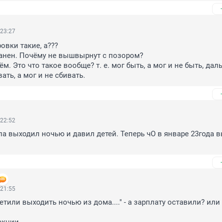
 23:27
вки такие, а???

анен. Почёму не вышвырнут с позором?

ём. Это что такое вообще? т. е. мог быть, а мог и не быть, даль
ать, а мог и не сбивать.
 22:52
па выходил ночью и давил детей. Теперь чО в январе 23года вы
 21:55
етили выходить ночью из дома...." - а зарплату оставили? или 