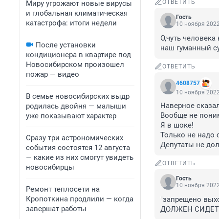
ОТВЕТИТЬ
Миру угрожают новые вирусы
и глобальная климатическая
Гость
катастрофа: итоги недели
10 ноября 2022
О,чуть человека
После установки
наш гуманный су
кондиционера в квартире под
Новосибирском произошел
ОТВЕТИТЬ
пожар — видео
4608757
10 ноября 2022
В семье новосибирских выдр
Наверное сказал
родилась двойня — малыши
Вообще не поним
уже показывают характер
Я в шоке!

Только не надо с
Сразу три астрономических
Депутаты не до
события состоятся 12 августа
— какие из них смогут увидеть
ОТВЕТИТЬ
новосибирцы
Гость
10 ноября 2022
Ремонт теплосети на
Кропоткина продлили — когда
"запрещено выхо
завершат работы
ДОЛЖЕН СИДЕТЬ