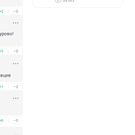
28 622
+2
–0
урово! 
+5
–0
овцев
+1
–2
+6
–0