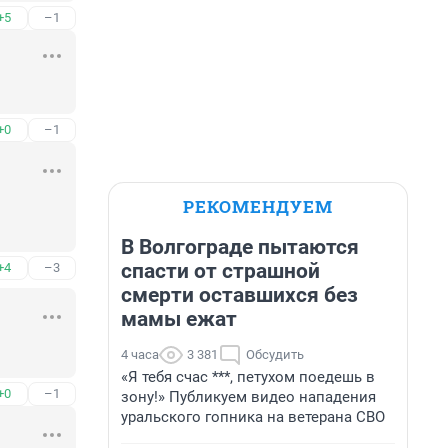
+5
–1
+0
–1
РЕКОМЕНДУЕМ
В Волгограде пытаются
спасти от страшной
+4
–3
смерти оставшихся без
мамы ежат
4 часа
3 381
Обсудить
«Я тебя счас ***, петухом поедешь в
+0
–1
зону!» Публикуем видео нападения
уральского гопника на ветерана СВО