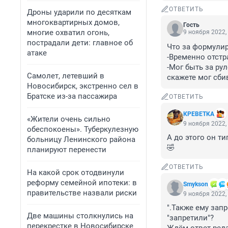
ОТВЕТИТЬ
Дроны ударили по десяткам
многоквартирных домов,
Гость
многие охватил огонь,
9 ноября 2022,
пострадали дети: главное об
Что за формулиро
атаке
-Временно отстр
-Мог быть за рул
Самолет, летевший в
скажете мог сбив
Новосибирск, экстренно сел в
Братске из-за пассажира
ОТВЕТИТЬ
КРЕВЕТКА
«Жители очень сильно
9 ноября 2022,
обеспокоены». Туберкулезную
А до этого он ти
больницу Ленинского района
🤣
планируют перенести
ОТВЕТИТЬ
На какой срок отодвинули
реформу семейной ипотеки: в
Smykson
правительстве назвали риски
9 ноября 2022,
".Также ему запр
Две машины столкнулись на
"запретили"?

перекрестке в Новосибирске