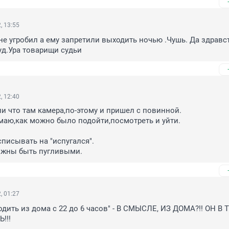
, 13:55
 не угробил а ему запретили выходить ночью .Чушь. Да здравст
д.Ура товарищи судьи
, 12:40
и что там камера,по-этому и пришел с повинной.

аю,как можно было подойти,посмотреть и уйти.

писывать на "испугался".

лжны быть пугливыми.
, 01:27
дить из дома с 22 до 6 часов" - В СМЫСЛЕ, ИЗ ДОМА?!! ОН В 
!!!