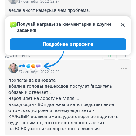
27 сентября 2022, 23:34
везде висят камеры.в чем проблема.
+3
–0
ОТВЕТИТЬ
Получай награды за комментарии и другие 
задания!
Гость
27 сентября 2022, 22:27
Подробнее в профиле
Водитель был в погоне за монеткой.
+1
–1
ОТВЕТИТЬ
styil
27 сентября 2022, 22:09
пропаганда виновата:

вбили в головы пешеходов постулат "водитель 
обязан и отвечает",

народ идёт на дорогу не глядя....

выход один - ВСЕ должны иметь представление

о том, как устроен и почему едет авто - 

КАЖДЫЙ должен иметь удостоверение водителя:

будут понимать, что ответственность лежит

на ВСЕХ участниках дорожного движения!