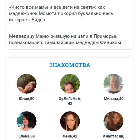
«Чисто все мамы и все дети на свете»: как
медвежонок Момота покорил буквально весь
интернет. Видео
Медведицу Майю, жившую на цепи в Приморье,
познакомили с гималайским медведем Фиником
ЗНАКОМСТВА
Юлия
,
50
ХуЛиГаНкА
,
Милана
,
40
43
Елена
,
38
Лена
,
42
Анастасия
,