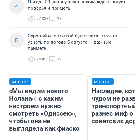
Погода 30 июля укажет, каким ждать август —
4
поверья и приметы
77 338
13
Суровой или мягкой будет зима, можно
5
узнать по погоде 5 августа — важные
приметы
76 492
12
МНЕНИЕ
МНЕНИЕ
«Мы видим нового
Наследие, кото
Нолана»: с каким
чудом не разва
настроем нужно
транспортный 
смотреть «Одиссею»,
разнес миф о 
чтобы она не
советских доро
выглядела как фиаско