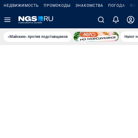
НЕДВИЖИМОСТЬ
ПРОМОКОДЫ
ЗНАКОМСТВА
ПОГОДА
ФО
«Майские» против подставщиков
Налог 