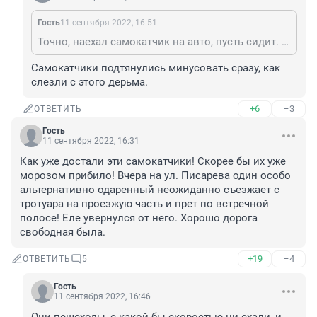
Гость
11 сентября 2022, 16:51
Точно, наехал самокатчик на авто, пусть сидит. Если гнал со скоростью больше, чем автомобиль - пусть сидит. Посидит - передумает гонять.
Самокатчики подтянулись минусовать сразу, как 
слезли с этого дерьма.
+6
–3
ОТВЕТИТЬ
Гость
11 сентября 2022, 16:31
Как уже достали эти самокатчики! Скорее бы их уже 
морозом прибило! Вчера на ул. Писарева один особо 
альтернативно одаренный неожиданно съезжает с 
тротуара на проезжую часть и прет по встречной 
полосе! Еле увернулся от него. Хорошо дорога 
свободная была.
+19
–4
ОТВЕТИТЬ
5
Гость
11 сентября 2022, 16:46