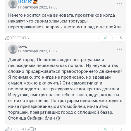
4928197
11 сентября 2022, 19:00
Нечего носится сама виновата, прокатчиков когда 
накажут что своим хламьем тротуары 
перегораживают напрочь, наставят в ряд и не пройти
+8
–5
ОТВЕТИТЬ
Гость
11 сентября 2022, 18:07
Дикий город. Пешеходы ходят по тротуарам и 
пешеходным переходам как попало. Ну неужели так 
сложно придерживаться правостороннего движения? 
Я понимаю, это нигде не прописано, но здравый 
смысл можно включить? Эти самокатчики и 
велосипедисты на тротуарах уже конкретно достали. 
И едут же, смотрят нагло тебе в глаза, ждут, когда ты 
от них отпрыгнешь. По тротуарам невозможно ходить 
из-за припаркованных автомобилей, из-за этих 
торгашей, превративших город с сплошной базар. 
Столица Сибири, блин (((
+8
–3
ОТВЕТИТЬ
3