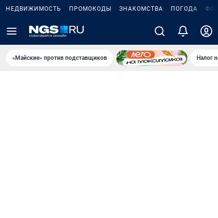
НЕДВИЖИМОСТЬ
ПРОМОКОДЫ
ЗНАКОМСТВА
ПОГОДА
ФО
«Майские» против подставщиков
Налог 