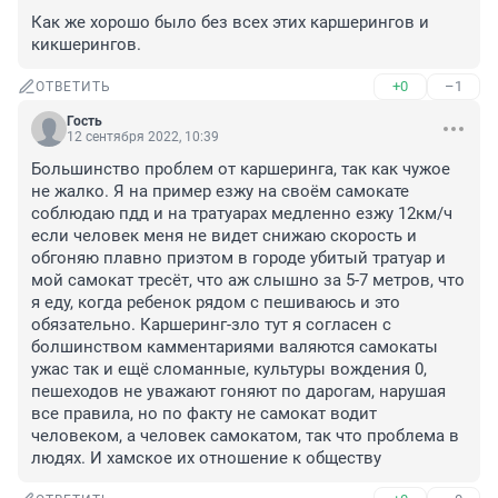
Как же хорошо было без всех этих каршерингов и 
кикшерингов.
+0
–1
ОТВЕТИТЬ
Гость
12 сентября 2022, 10:39
Большинство проблем от каршеринга, так как чужое 
не жалко. Я на пример езжу на своём самокате 
соблюдаю пдд и на тратуарах медленно езжу 12км/ч 
если человек меня не видет снижаю скорость и 
обгоняю плавно приэтом в городе убитый тратуар и 
мой самокат тресёт, что аж слышно за 5-7 метров, что 
я еду, когда ребенок рядом с пешиваюсь и это 
обязательно. Каршеринг-зло тут я согласен с 
болшинством камментариями валяются самокаты 
ужас так и ещё сломанные, культуры вождения 0, 
пешеходов не уважают гоняют по дарогам, нарушая 
все правила, но по факту не самокат водит 
человеком, а человек самокатом, так что проблема в 
людях. И хамское их отношение к обществу