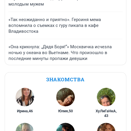
молодым мужем
«Так неожиданно и приятно». Героиня мема
вспомнила о съемках с гуру пикапа в кафе
Владивостока
«Она крикнула: „Дядя Боря!“» Москвичка исчезла
ночью у океана во Вьетнаме. Что произошло в
последние минуты пропажи девушки
ЗНАКОМСТВА
Ирина
,
46
Юлия
,
50
ХуЛиГаНкА
,
43