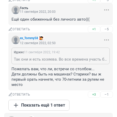
ОТВЕТИТЬ
Гость
11 сентября 2022, 20:03
Ещё один обиженный без личного авто(((
+1
–5
ОТВЕТИТЬ
ex_Tommy58
12 сентября 2022, 02:50
Иджис
11 сентября 2022, 19:42
Так они и есть хозяева. Во все времена участь безлошадных была уныла и беспросветна. Давили их лошадьми, телегами, каретами, а когда наступала пора пахать безлошадные шли с поклоном к хозяевам лошадей - просить под будущий урожай. Почему сейчас должно быть по другому? Иисус терпел, и вам велел.)))))))
Пожелать вам, что ли, встречи со столбом...

Дети должны быть на машинах? Старики? вы ж 
первый орать начнете, что 70-летним за рулем не 
место
+3
–1
ОТВЕТИТЬ
Показать ещё 1 ответ