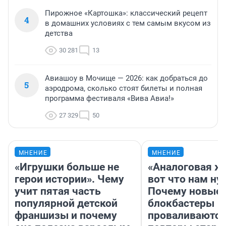
Пирожное «Картошка»: классический рецепт
4
в домашних условиях с тем самым вкусом из
детства
30 281
13
Авиашоу в Мочище — 2026: как добраться до
5
аэродрома, сколько стоят билеты и полная
программа фестиваля «Вива Авиа!»
27 329
50
МНЕНИЕ
МНЕНИЕ
«Игрушки больше не
«Аналоговая ж
герои истории». Чему
вот что нам ну
учит пятая часть
Почему новые
популярной детской
блокбастеры
франшизы и почему
проваливаются,