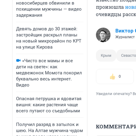
новосибирцев обвинили в
произошла
нов
похищении мужчины — видео
очевидцы расс
задержания
Девять домов до 30 этажей:
Виктор 
застройщик раскрыл планы
Журналист 
на новый микрорайон по КРТ
на улице Кирова
Крым
Севаст
«Чисто все мамы и все
дети на свете»: как
медвежонок Момота покорил
0
буквально весь интернет.
Видео
Увидели опечатку? В
Опасная петрушка и ядовитая
вишня: какие растения чаще
всего путают со съедобными
Получил разряд в затылок и
КОММЕНТАР
шею. На Алтае мужчина чудом