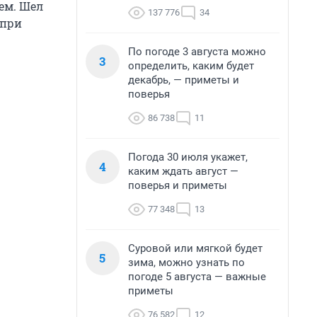
ем. Шел
137 776
34
 при
По погоде 3 августа можно
3
определить, каким будет
декабрь, — приметы и
поверья
86 738
11
Погода 30 июля укажет,
4
каким ждать август —
поверья и приметы
77 348
13
Суровой или мягкой будет
5
зима, можно узнать по
погоде 5 августа — важные
приметы
76 582
12