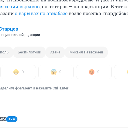
ая серия взрывов
, на этот раз — на подстанции. В тот 
казали
о взрывах на авиабазе
возле поселка Гвардейско
Старцев
национальной редакции
ополь
Беспилотник
Атака
Михаил Развожаев
0
0
0
ыделите фрагмент и нажмите Ctrl+Enter
ИИ
124