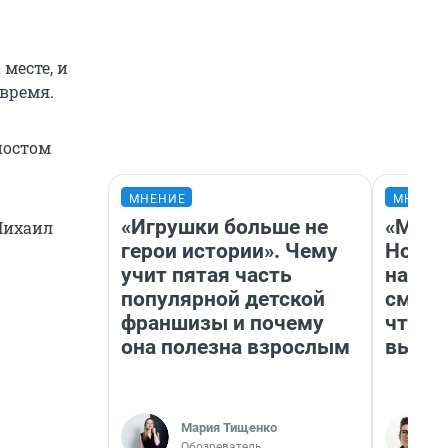
месте, и
время.
постом
МНЕНИЕ
МНЕНИ
«Игрушки больше не
«Мы в
Михаил
герои истории». Чему
Нолан
учит пятая часть
настр
популярной детской
смотр
франшизы и почему
чтобы
она полезна взрослым
выгля
Мария Тищенко
Обозреватель