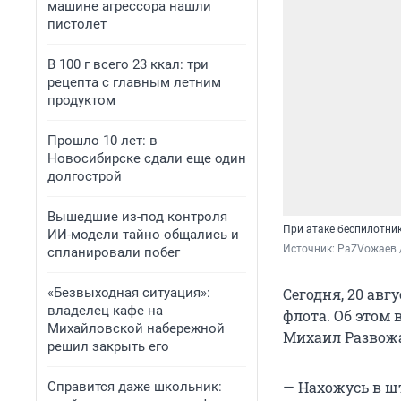
машине агрессора нашли
пистолет
В 100 г всего 23 ккал: три
рецепта с главным летним
продуктом
Прошло 10 лет: в
Новосибирске сдали еще один
долгострой
Вышедшие из-под контроля
При атаке беспилотник
ИИ-модели тайно общались и
Источник: 
РаZVожаев /
спланировали побег
«Безвыходная ситуация»:
Сегодня, 20 авг
владелец кафе на
флота. Об этом 
Михайловской набережной
Михаил Развожа
решил закрыть его
— Нахожусь в ш
Справится даже школьник: