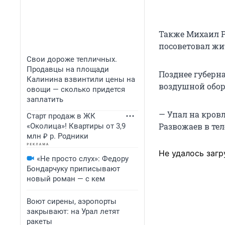
Также Михаил Р
посоветовал жи
Свои дороже тепличных.
Продавцы на площади
Позднее губерн
Калинина взвинтили цены на
воздушной обор
овощи — сколько придется
заплатить
— Упал на кров
Старт продаж в ЖК
Развожаев в тел
«Околица»! Квартиры от 3,9
млн ₽ р. Родники
Не удалось загр
«Не просто слух»: Федору
Бондарчуку приписывают
новый роман — с кем
Воют сирены, аэропорты
закрывают: на Урал летят
ракеты