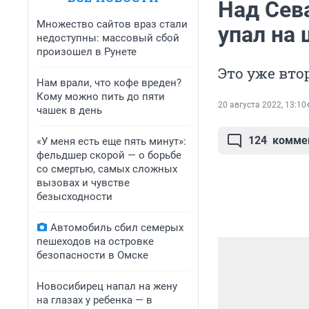
Над Сев
Множество сайтов враз стали
упал на
недоступны: массовый сбой
произошел в Рунете
Это уже вто
Нам врали, что кофе вреден?
Кому можно пить до пяти
20 августа 2022, 13:10
чашек в день
124
комме
«У меня есть еще пять минут»:
фельдшер скорой — о борьбе
со смертью, самых сложных
вызовах и чувстве
безысходности
Автомобиль сбил семерых
пешеходов на островке
безопасности в Омске
Новосибирец напал на жену
на глазах у ребенка — в