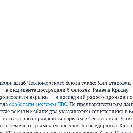
 июля, штаб Черноморского флота также был атакован
— в инциденте пострадали 6 человек. Ранее в Крыму
роисходили взрывы — в последний раз это произошло
огда
сработали системы ПВО
. По предварительным да
ские военные сбили два украинских беспилотника в Ке
 полтора часа произошли взрывы в Севастополе. 9 авг
рогремела в крымском поселке Новофедоровка. Как с
е, ЧП произошло на военном аэродроме. А уже 17 авгу