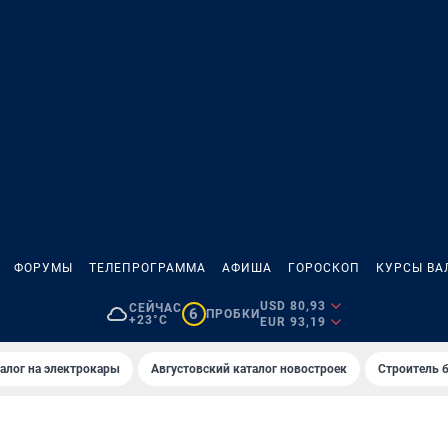
ФОРУМЫ
ТЕЛЕПРОГРАММА
АФИША
ГОРОСКОП
КУРСЫ ВА
USD 80,93
СЕЙЧАС
6
ПРОБКИ
+23°C
EUR 93,19
алог на электрокары
Августовский каталог новостроек
Строитель б