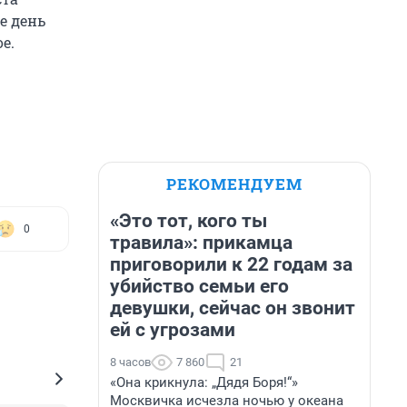
же день
е.
РЕКОМЕНДУЕМ
«Это тот, кого ты
0
травила»: прикамца
приговорили к 22 годам за
убийство семьи его
девушки, сейчас он звонит
ей с угрозами
8 часов
7 860
21
«Она крикнула: „Дядя Боря!“»
Москвичка исчезла ночью у океана