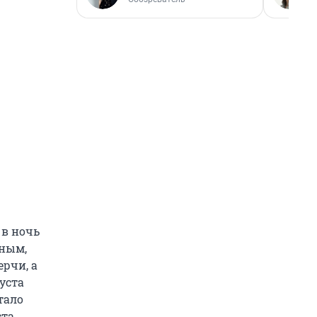
 в ночь
нным,
рчи, а
уста
тало
ста