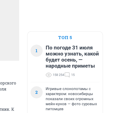
ТОП 5
По погоде 31 июля
1
можно узнать, какой
будет осень, —
народные приметы
158 254
15
морского
оля
Игривые слонопотамы с
2
характером: новосибирцы
показали своих огромных
мейн-кунов — фото суровых
тник. К
питомцев