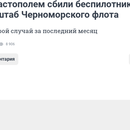
астополем сбили беспилотник
 штаб Черноморского флота
рой случай за последний месяц
8 906
нтария