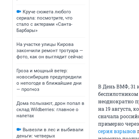
Круче сюжета любого
сериала: посмотрите, что
стало с актерами «Санта-
Барбары»
На участке улицы Кирова
закончили ремонт тротуара —
фото, как он выглядит сейчас
Гроза и мощный ветер:
новосибирцев предупредили
о непогоде в ближайшие дни
В День ВМФ, 31
— прогноз
беспилотником 
неоднократно п
Дома полыхают, дрон попал в
на 19 августа, к
склад Wildberries: главное о
налетах
сначала россий
примерно через
Вывезли в лес и выбивали
серия взрывов
п
деньги: четверых
известно поздне