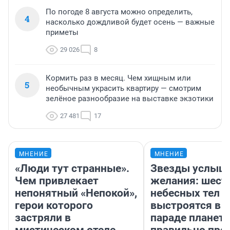
По погоде 8 августа можно определить,
4
насколько дождливой будет осень — важные
приметы
29 026
8
Кормить раз в месяц. Чем хищным или
5
необычным украсить квартиру — смотрим
зелёное разнообразие на выставке экзотики
27 481
17
МНЕНИЕ
МНЕНИЕ
«Люди тут странные».
Звезды услыш
Чем привлекает
желания: шест
непонятный «Непокой»,
небесных тел
герои которого
выстроятся в 
застряли в
параде планет 