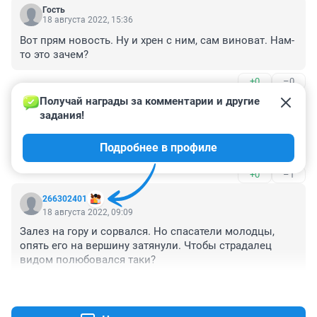
Гость
18 августа 2022, 15:36
Вот прям новость. Ну и хрен с ним, сам виноват. Нам-
то это зачем?
+0
–0
Получай награды за комментарии и другие 
Гость
18 августа 2022, 11:22
задания!
Смешная новость, еще смешнее комменты. Хоть 
Подробнее в профиле
посмеяться😹
+0
–1
266302401
18 августа 2022, 09:09
Залез на гору и сорвался. Но спасатели молодцы, 
опять его на вершину затянули. Чтобы страдалец 
видом полюбовался таки?
+3
–0