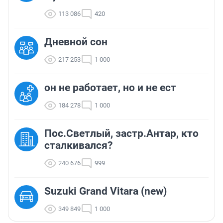
113 086
420
Дневной сон
217 253
1 000
он не работает, но и не ест
184 278
1 000
Пос.Светлый, застр.Антар, кто
сталкивался?
240 676
999
Suzuki Grand Vitara (new)
349 849
1 000