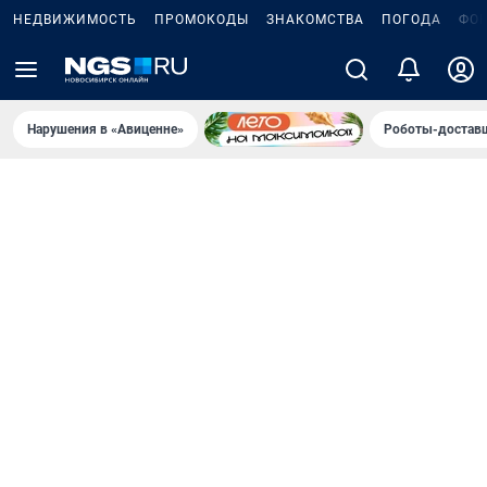
НЕДВИЖИМОСТЬ
ПРОМОКОДЫ
ЗНАКОМСТВА
ПОГОДА
ФО
Нарушения в «Авиценне»
Роботы-доставщ