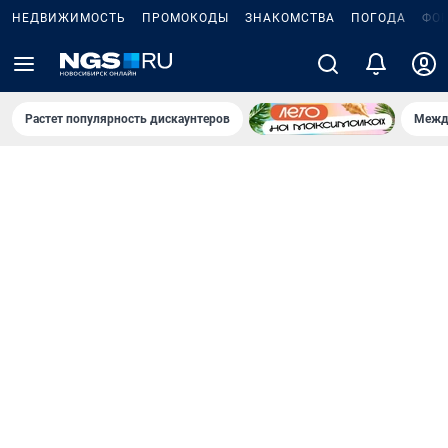
НЕДВИЖИМОСТЬ
ПРОМОКОДЫ
ЗНАКОМСТВА
ПОГОДА
ФО
Растет популярность дискаунтеров
Межд