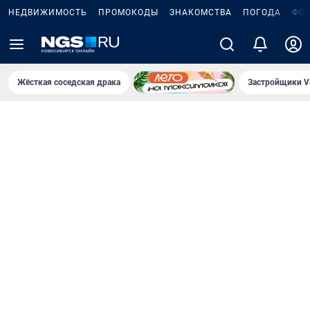
НЕДВИЖИМОСТЬ
ПРОМОКОДЫ
ЗНАКОМСТВА
ПОГОДА
ФО
Жёсткая соседская драка
Застройщики V