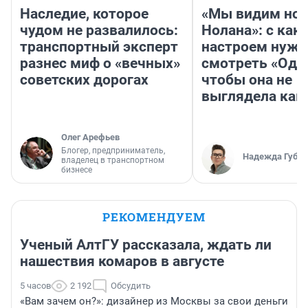
Наследие, которое
«Мы видим нов
чудом не развалилось:
Нолана»: с как
транспортный эксперт
настроем нужн
разнес миф о «вечных»
смотреть «Оди
советских дорогах
чтобы она не
выглядела как
Олег Арефьев
Блогер, предприниматель,
Надежда Губар
владелец в транспортном
бизнесе
РЕКОМЕНДУЕМ
Ученый АлтГУ рассказала, ждать ли
нашествия комаров в августе
5 часов
2 192
Обсудить
«Вам зачем он?»: дизайнер из Москвы за свои деньги