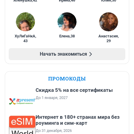
Алёнушка
,
42
Ирина
,
46
Юлия
,
50
ХуЛиГаНкА
,
Елена
,
38
Анастасия
,
43
29
Начать знакомиться
ПРОМОКОДЫ
Скидка 5% на все сертификаты
До 1 января, 2027
Интернет в 180+ странах мира без
роуминга и сим-карт
До 31 декабря, 2026