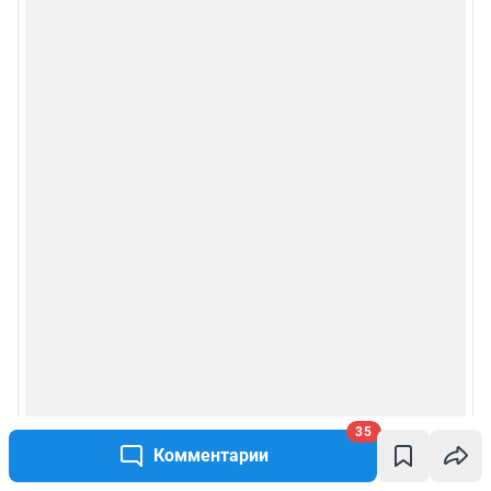
Сообщить новость
Рубрики
Реклама на сайте
Прайс-лист
О компании
Наши награды
Наши вакансии
Техподдержка
35
Комментарии
Предвыборная агитация