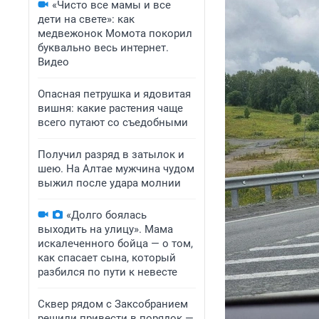
«Чисто все мамы и все
дети на свете»: как
медвежонок Момота покорил
буквально весь интернет.
Видео
Опасная петрушка и ядовитая
вишня: какие растения чаще
всего путают со съедобными
Получил разряд в затылок и
шею. На Алтае мужчина чудом
выжил после удара молнии
«Долго боялась
выходить на улицу». Мама
искалеченного бойца — о том,
как спасает сына, который
разбился по пути к невесте
Сквер рядом с Заксобранием
решили привести в порядок —