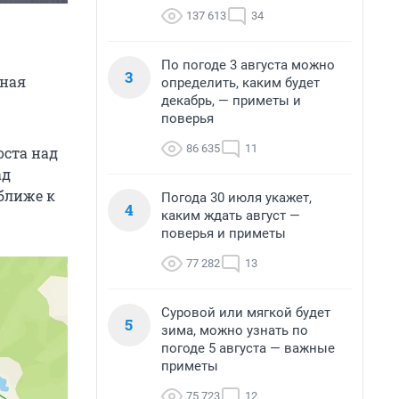
137 613
34
По погоде 3 августа можно
3
нная
определить, каким будет
декабрь, — приметы и
поверья
86 635
11
оста над
ад
оближе к
Погода 30 июля укажет,
4
каким ждать август —
поверья и приметы
77 282
13
Суровой или мягкой будет
5
зима, можно узнать по
погоде 5 августа — важные
приметы
75 723
12