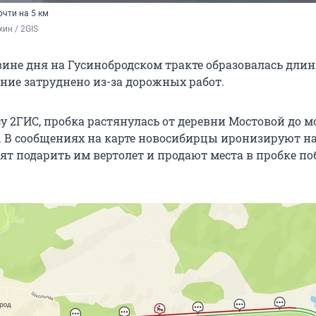
чти на 5 км
ин / 2GIS
вине дня на Гусинобродском тракте образовалась дли
ние затруднено из-за дорожных работ.
у 2ГИС, пробка растянулась от деревни Мостовой до м
. В сообщениях на карте новосибирцы иронизируют н
ят подарить им вертолет и продают места в пробке п