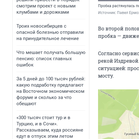
смотрим проект с новыми
Пробка растянулась по
клумбами и дорожками
Источник: 
Павел Ермох
Троих новосибирцев с
Во второй поло
опасной болезнью отправили
пробка — движе
на принудительное лечение
Что мешает получать большую
Согласно сервис
пенсию: список главных
рекой Издревой
ошибок
ситуацией: прос
мосту.
За 5 дней до 100 тысяч рублей:
какую подработку предлагают
на Восточном экономическом
форуме и сколько за что
обещают
«300 тысяч стоит тур и в
Турцию, и в Сочи».
Рассказываем, куда россияне
едут в отпуск этим летом