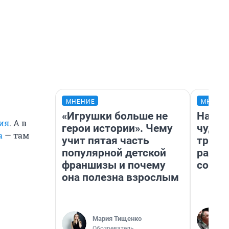
МНЕНИЕ
МНЕНИ
«Игрушки больше не
Насле
ия
. А в
герои истории». Чему
чудом
а
— там
учит пятая часть
транс
популярной детской
разне
франшизы и почему
совет
она полезна взрослым
Мария Тищенко
Обозреватель