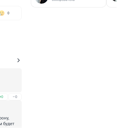
0
+0
–0
ону, 
 будет 