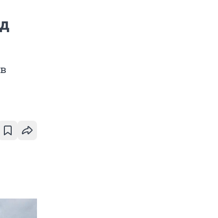
од
 в