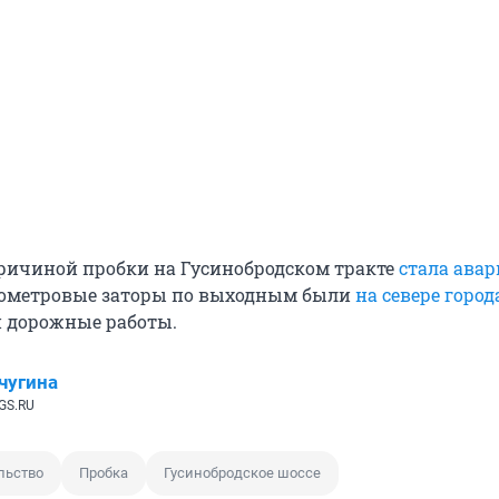
ричиной пробки на Гусинобродском тракте
стала авар
ометровые заторы по выходным были
на севере город
 дорожные работы.
чугина
GS.RU
льство
Пробка
Гусинобродское шоссе