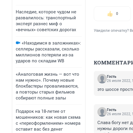
Наследие, которое чудом не
0
развалилось: транспортный
эксперт разнес миф о
«вечных» советских дорогах
Увидели опечатку? В
«Находимся в заложниках»:
селлеры рассказали, сколько
миллионов потеряли из-за
ударов по складам WB
КОММЕНТАР
«Аналоговая жизнь — вот что
Гость
нам нужно». Почему новые
26 июля 2022, 
блокбастеры проваливаются,
это шоссе прос
а повторы старых фильмов
собирают полные залы
Гость
Подарок на 18-летие от
26 июля 2022, 
мошенников: как новая схема
Слава богу нет д
с «переоформлением» номера
нужны дороги по
оставит вас без денег