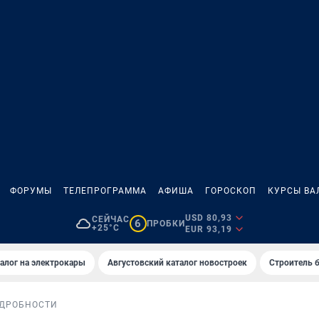
ФОРУМЫ
ТЕЛЕПРОГРАММА
АФИША
ГОРОСКОП
КУРСЫ ВА
USD 80,93
СЕЙЧАС
6
ПРОБКИ
+25°C
EUR 93,19
алог на электрокары
Августовский каталог новостроек
Строитель б
ДРОБНОСТИ