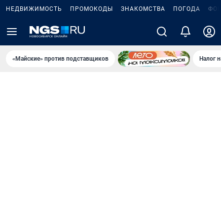
НЕДВИЖИМОСТЬ
ПРОМОКОДЫ
ЗНАКОМСТВА
ПОГОДА
ФО
«Майские» против подставщиков
Налог 