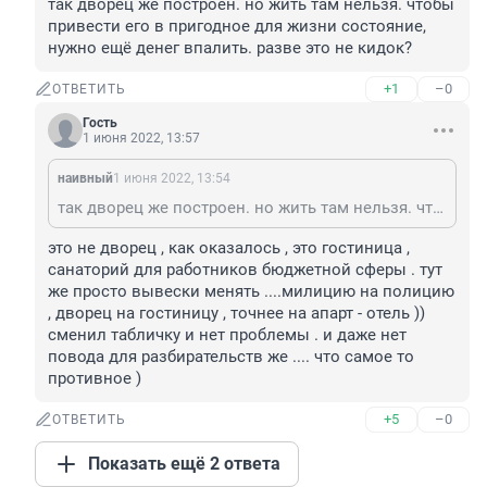
так дворец же построен. но жить там нельзя. чтобы 
привести его в пригодное для жизни состояние, 
нужно ещё денег впалить. разве это не кидок?
+1
–0
ОТВЕТИТЬ
Гость
1 июня 2022, 13:57
наивный
1 июня 2022, 13:54
так дворец же построен. но жить там нельзя. чтобы привести его в пригодное для жизни состояние, нужно ещё денег впалить. разве это не кидок?
это не дворец , как оказалось , это гостиница , 
санаторий для работников бюджетной сферы . тут 
же просто вывески менять ....милицию на полицию 
, дворец на гостиницу , точнее на апарт - отель )) 
сменил табличку и нет проблемы . и даже нет 
повода для разбирательств же .... что самое то 
противное )
+5
–0
ОТВЕТИТЬ
Показать ещё 2 ответа