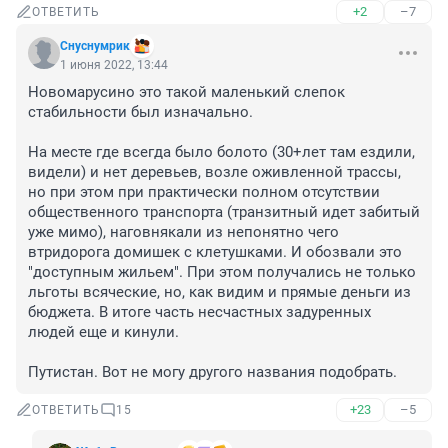
+2
–7
ОТВЕТИТЬ
Снуснумрик
1 июня 2022, 13:44
Новомарусино это такой маленький слепок 
стабильности был изначально.

На месте где всегда было болото (30+лет там ездили, 
видели) и нет деревьев, возле оживленной трассы, 
но при этом при практически полном отсутствии 
общественного транспорта (транзитный идет забитый 
уже мимо), наговнякали из непонятно чего 
втридорога домишек с клетушками. И обозвали это 
"доступным жильем". При этом получались не только 
льготы всяческие, но, как видим и прямые деньги из 
бюджета. В итоге часть несчастных задуренных 
людей еще и кинули. 

Путистан. Вот не могу другого названия подобрать.
+23
–5
ОТВЕТИТЬ
15