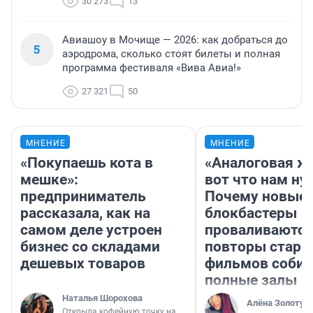
30 273
13
Авиашоу в Мочище — 2026: как добраться до
5
аэродрома, сколько стоят билеты и полная
программа фестиваля «Вива Авиа!»
27 321
50
МНЕНИЕ
МНЕНИЕ
«Покупаешь кота в
«Аналоговая ж
мешке»:
вот что нам ну
предприниматель
Почему новые
рассказала, как на
блокбастеры
самом деле устроен
проваливаются,
бизнес со складами
повторы стары
дешевых товаров
фильмов соби
полные залы
Наталья Шорохова
Алёна Золотух
Открыла кофейную точку на