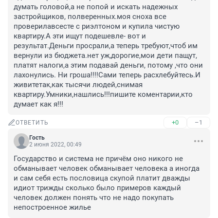
думать головой,а не попой и искать надежных 
застройщиков, полверенных.моя сноха все 
проверилавсесте с риэлтоном и купила чистую 
квартиру.А эти ищут подешевле- вот и 
результат.Деньги просрали,а теперь требуют,чтоб им 
вернули из бюджета.нет уж,дорогие,мои дети пащут, 
платят налоги,а этим подавай деньги, потому ,что они 
лахонулись. Ни гроша!!!!Сами теперь расхлебуйтесь.И 
живитетак,как тысячи людей,снимая 
квартиру.Умники,нашлись!!!пишите коментарии,кто 
думает как я!!!
+0
–1
ОТВЕТИТЬ
Гость
2 июня 2022, 00:49
Государство и система не причём оно никого не 
обманывает человек обманывает человека а иногда 
и сам себя есть пословица скупой платит дважды 
идиот трижды сколько было примеров каждый 
человек должен понять что не надо покупать 
непостроенное жилье