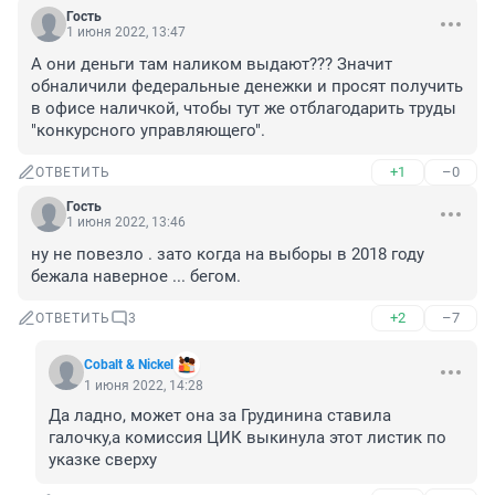
Гость
1 июня 2022, 13:47
А они деньги там наликом выдают??? Значит 
обналичили федеральные денежки и просят получить 
в офисе наличкой, чтобы тут же отблагодарить труды 
"конкурсного управляющего".
+1
–0
ОТВЕТИТЬ
Гость
1 июня 2022, 13:46
ну не повезло . зато когда на выборы в 2018 году 
бежала наверное ... бегом.
+2
–7
ОТВЕТИТЬ
3
Cobalt & Nickel
1 июня 2022, 14:28
Да ладно, может она за Грудинина ставила 
галочку,а комиссия ЦИК выкинула этот листик по 
указке сверху