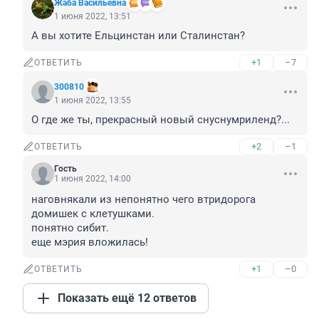
Жаба Васильевна
1 июня 2022, 13:51
А вы хотите Ельцинстан или Сталинстан?
+1
–7
ОТВЕТИТЬ
300810
1 июня 2022, 13:55
О где же ты, прекрасный новый снуснумриленд?...
+2
–1
ОТВЕТИТЬ
Гость
1 июня 2022, 14:00
наговнякали из непонятно чего втридорога 
домишек с клетушками.

понятно сибит.

еще мэрия вложилась!
+1
–0
ОТВЕТИТЬ
Показать ещё 12 ответов