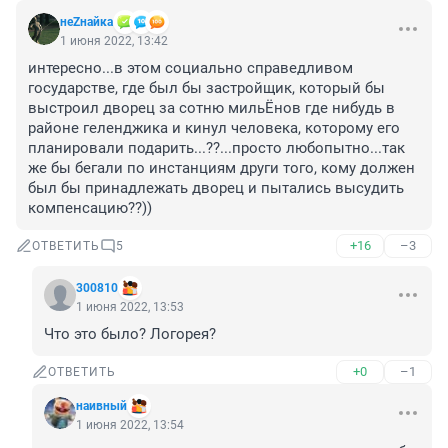
неZнайка
1 июня 2022, 13:42
интересно...в этом социально справедливом 
государстве, где был бы застройщик, который бы 
выстроил дворец за сотню мильЁнов где нибудь в 
районе геленджика и кинул человека, которому его 
планировали подарить...??...просто любопытно...так 
же бы бегали по инстанциям други того, кому должен 
был бы принадлежать дворец и пытались высудить 
компенсацию??))
+16
–3
ОТВЕТИТЬ
5
300810
1 июня 2022, 13:53
Что это было? Логорея?
+0
–1
ОТВЕТИТЬ
наивный
1 июня 2022, 13:54