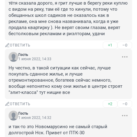
тётя сказала дорого, я грит лучше в берегу реки куплю 
с видом на реку, там её где то кинули, потому что 
обещанных школ садиков не оказалось как в 
рекламе, она мне снова названивала, когда я уже 
продала квартирку ). Не верят своим глазам, верят 
бестолковым рекламам и риэлторам, удачи
+1
–0
ОТВЕТИТЬ
Гость
1 июня 2022, 14:33
Ну честно, в такой ситуации как сейчас, лучше 
покупать сданное жилье, и лучше 
отремонтированное, богатеев сейчас немного, 
вообще непонятно кому они жилье в центре строят 
"элит-класса" тут нищие все
+2
–0
ОТВЕТИТЬ
Гость
1 июня 2022, 14:32
и так-то это Новомарусино не самый старый 
долгострой Нск. Привет от ПТК-30