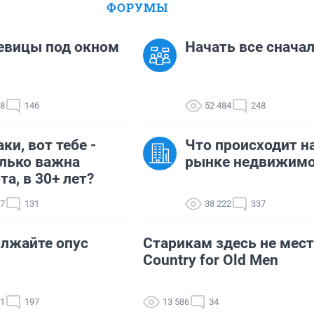
ФОРУМЫ
евицы под окном
Начать все сначала
08
146
52 484
248
ки, вот тебе -
Что происходит н
лько важна
рынке недвижимо
та, в 30+ лет?
07
131
38 222
337
лжайте опус
Старикам здесь не мест
Country for Old Men
61
197
13 586
34