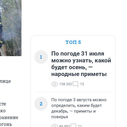
ТОП 5
По погоде 31 июля
1
можно узнать, какой
будет осень, —
народные приметы
улице
158 392
15
По погоде 3 августа можно
2
сте
определить, каким будет
ько
декабрь, — приметы и
поверья
транение
огонь
86 883
11