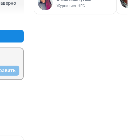
наверно 
Журналист НГС
+0
–0
равить