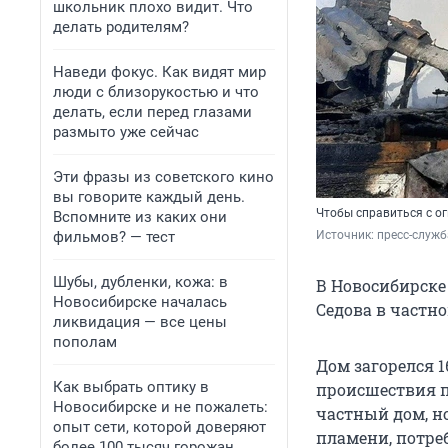
школьник плохо видит. Что
делать родителям?
Наведи фокус. Как видят мир
люди с близорукостью и что
делать, если перед глазами
размыто уже сейчас
Эти фразы из советского кино
вы говорите каждый день.
Чтобы справиться с о
Вспомните из каких они
фильмов? — тест
Источник: 
пресс-служб
Шубы, дубленки, кожа: в
В Новосибирске
Новосибирске началась
Седова в частн
ликвидация — все цены
пополам
Дом загорелся 16
Как выбрать оптику в
происшествия п
Новосибирске и не пожалеть:
частный дом, н
опыт сети, которой доверяют
пламени, потреб
более 100 тысяч горожан