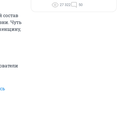
27 322
50
й состав
зни. Чуть
женщину,
ователи
сь