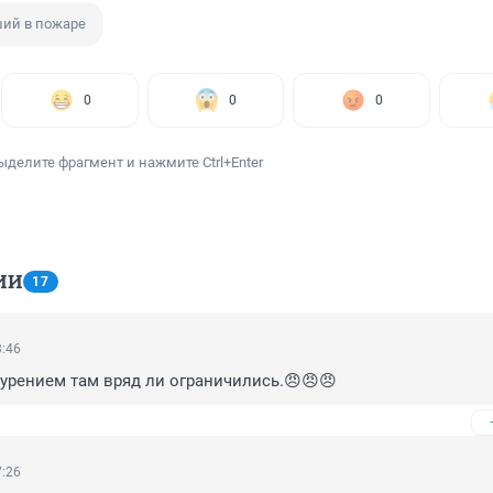
ий в пожаре
0
0
0
ыделите фрагмент и нажмите Ctrl+Enter
ИИ
17
3:46
урением там вряд ли ограничились.😠😠😠
7:26