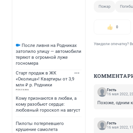
Пожар
Погибш
0
Увидели опечатку? В
После ливня на Родниках
затопило улицу — автомобили
теряют в огромной луже
госномера
Старт продаж в ЖК
КОММЕНТАР
«Околица»! Квартиры от 3,9
млн ₽ р. Родники
Гость
16 мая 2022, 2
Кому признаются в любви, а
Похоже, одним к
кому разобьют сердце:
любовный гороскоп на август
Пилоты потерпевшего
Гость
16 мая 2022, 1
крушение самолета