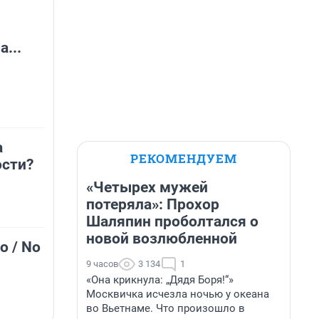
...
а
РЕКОМЕНДУЕМ
сти?
«Четырех мужей
потеряла»: Прохор
Шаляпин проболтался о
новой возлюбленной
о / No
9 часов
3 134
1
«Она крикнула: „Дядя Боря!“»
Москвичка исчезла ночью у океана
во Вьетнаме. Что произошло в