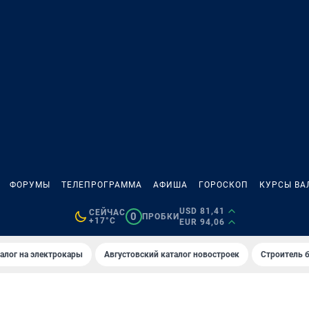
ФОРУМЫ
ТЕЛЕПРОГРАММА
АФИША
ГОРОСКОП
КУРСЫ ВА
USD 81,41
СЕЙЧАС
0
ПРОБКИ
+17°C
EUR 94,06
алог на электрокары
Августовский каталог новостроек
Строитель б