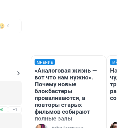
0
МНЕНИЕ
МНЕНИ
«Аналоговая жизнь —
Насле
вот что нам нужно».
чудом
Почему новые
транс
блокбастеры
разне
проваливаются, а
совет
повторы старых
+0
–1
фильмов собирают
полные залы
Алёна Золотухина