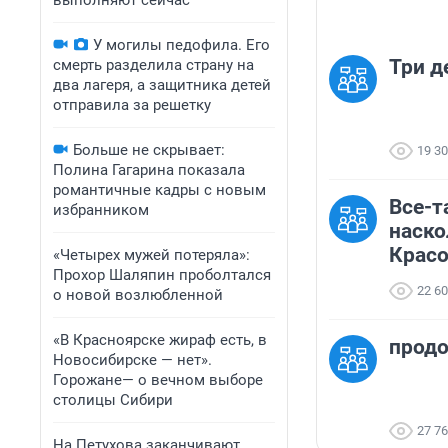
выполняют сейчас
У могилы педофила. Его
Три д
смерть разделила страну на
два лагеря, а защитника детей
отправила за решетку
Больше не скрывает:
19 3
Полина Гагарина показала
романтичные кадры с новым
Все-та
избранником
наско
Красо
«Четырех мужей потеряла»:
Прохор Шаляпин проболтался
22 6
о новой возлюбленной
«В Красноярске жираф есть, в
продо
Новосибирске — нет».
Горожане— о вечном выборе
столицы Сибири
27 7
На Петухова заканчивают