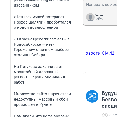
романтичные кадры с новым
избранником
Гость
«Четырех мужей потеряла»:
Войти
Прохор Шаляпин проболтался
о новой возлюбленной
«В Красноярске жираф есть, в
Новосибирске — нет».
Горожане— о вечном выборе
Новости СМИ2
столицы Сибири
На Петухова заканчивают
масштабный дорожный
ремонт — сроки окончания
работ
Будущ
Множество сайтов враз стали
Безво
недоступны: массовый сбой
произошел в Рунете
спец
7 322
Нам врали, что кофе вреден?