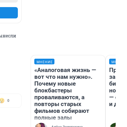
вынесли
МНЕНИЕ
МНЕНИ
«Аналоговая жизнь —
Прода
вот что нам нужно».
запла
Почему новые
бизне
блокбастеры
новый
проваливаются, а
— он 
0
повторы старых
и даж
фильмов собирают
полные залы
Алёна Золотухина