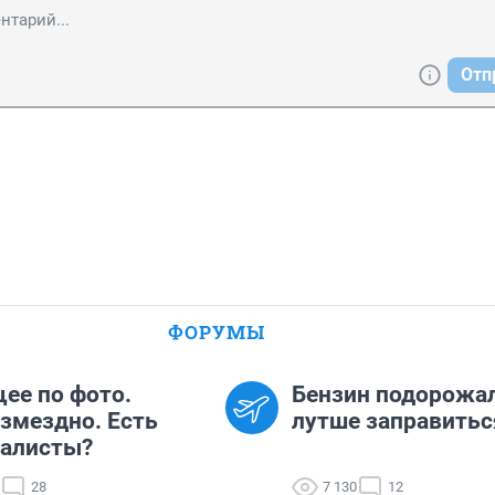
Отп
ФОРУМЫ
ее по фото.
Бензин подорожал
змездно. Есть
лутше заправитьс
иалисты?
28
7 130
12