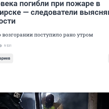
века погибли при пожаре в
ирске — следователи выясн
ости
 возгорании поступило рано утром
9 531
ариев