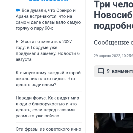
Три чело
Все думали, что Орейро и
Новосиб
Арана встречаются: что на
самом деле связывало самую
подробн
горячую пару 90-х
Сообщение о
ЕГЭ хотят отменить к 2027
году: в Госдуме уже
придумали замену. Новости 6
29 апреля 2022, 10:25
августа
9
коммент
К выпускному каждый второй
школьник плохо видит. Что
делать родителям?
Наведи фокус. Как видят мир
люди с близорукостью и что
делать, если перед глазами
размыто уже сейчас
Эти фразы из советского кино