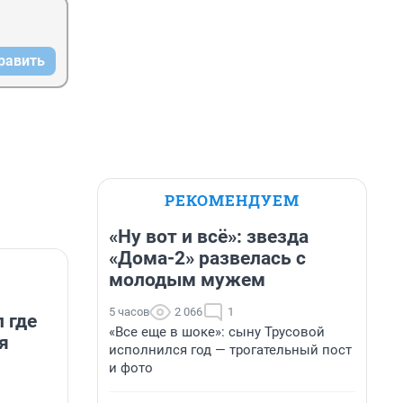
равить
РЕКОМЕНДУЕМ
«Ну вот и всё»: звезда
«Дома-2» развелась с
молодым мужем
5 часов
2 066
1
 где
«Все еще в шоке»: сыну Трусовой
я
исполнился год — трогательный пост
и фото