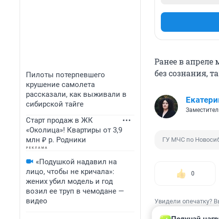
Ранее в апреле
без сознания, т
Пилоты потерпевшего
крушение самолета
рассказали, как выживали в
Екатери
сибирской тайге
Заместител
Старт продаж в ЖК
«Околица»! Квартиры от 3,9
млн ₽ р. Родники
ГУ МЧС по Новоси
«Подушкой надавил на
лицо, чтобы не кричала»:
0
жених убил модель и год
возил ее труп в чемодане —
видео
Увидели опечатку? В