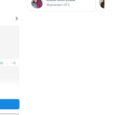
Журналист НГС
+0
–0
+1
–0