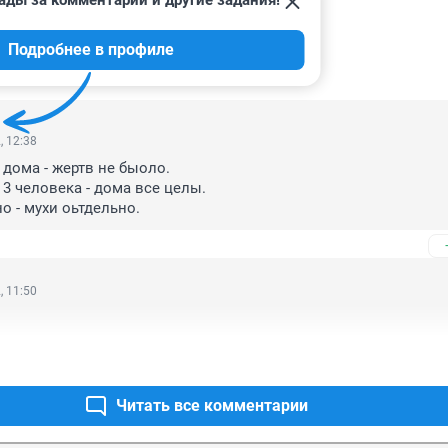
ады за комментарии и другие задания!
Подробнее в профиле
ИИ
9
, 12:38
дома - жертв не быоло.

3 человека - дома все целы.

о - мухи оьтдельно.
, 11:50
Читать все комментарии