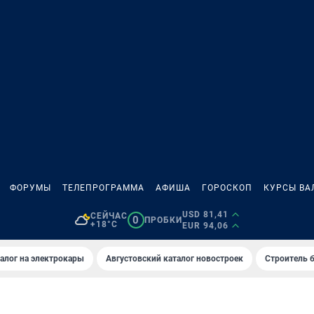
ФОРУМЫ
ТЕЛЕПРОГРАММА
АФИША
ГОРОСКОП
КУРСЫ ВА
USD 81,41
СЕЙЧАС
0
ПРОБКИ
+18°C
EUR 94,06
алог на электрокары
Августовский каталог новостроек
Строитель б