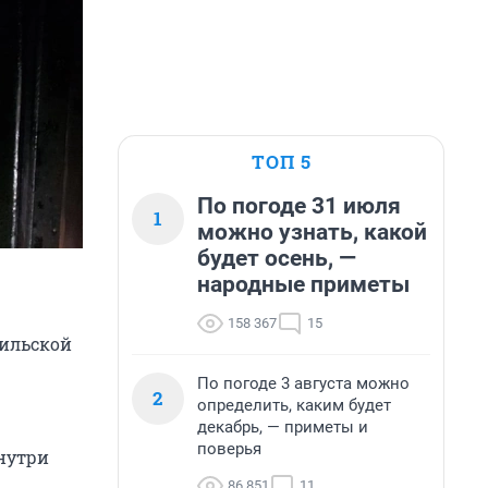
ТОП 5
По погоде 31 июля
1
можно узнать, какой
будет осень, —
народные приметы
158 367
15
гильской
По погоде 3 августа можно
2
определить, каким будет
декабрь, — приметы и
поверья
нутри
86 851
11