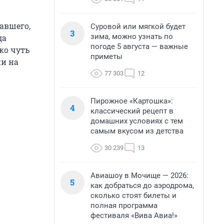
авшего,
Суровой или мягкой будет
3
зима, можно узнать по
да
погоде 5 августа — важные
ко чуть
приметы
ии на
77 303
12
Пирожное «Картошка»:
4
классический рецепт в
домашних условиях с тем
самым вкусом из детства
30 239
13
Авиашоу в Мочище — 2026:
5
как добраться до аэродрома,
сколько стоят билеты и
полная программа
фестиваля «Вива Авиа!»