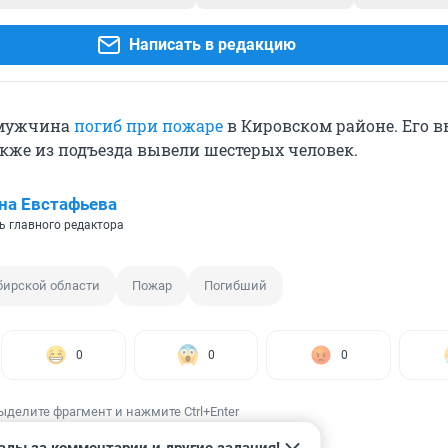
Написать в редакцию
 мужчина
погиб при пожаре
в Кировском районе. Его 
акже из подъезда вывели шестерых человек.
на Евстафьева
ь главного редактора
бирской области
Пожар
Погибший
0
0
0
ыделите фрагмент и нажмите Ctrl+Enter