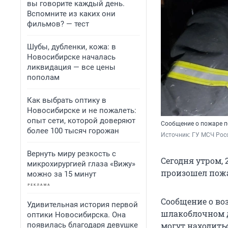
вы говорите каждый день.
Вспомните из каких они
фильмов? — тест
Шубы, дубленки, кожа: в
Новосибирске началась
ликвидация — все цены
пополам
Как выбрать оптику в
Новосибирске и не пожалеть:
опыт сети, которой доверяют
Сообщение о пожаре п
более 100 тысяч горожан
Источник: 
ГУ МСЧ Рос
Вернуть миру резкость с
Сегодня утром,
микрохирургией глаза «Вижу»
произошел пожа
можно за 15 минут
Сообщение о воз
Удивительная история первой
шлакоблочном д
оптики Новосибирска. Она
появилась благодаря девушке
могут находить