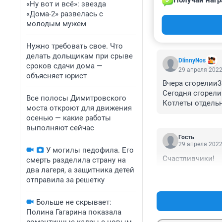
Получай нагр
«Ну вот и всё»: звезда
«Дома-2» развелась с
молодым мужем
КОММЕНТАР
Нужно требовать свое. Что
делать дольщикам при срыве
DlinnyNos
сроков сдачи дома —
29 апреля 2022
объясняет юрист
Вчера сгорелии3 
Сегодня сгорели 
Все полосы Димитровского
Котлеты отдельн
моста откроют для движения
осенью — какие работы
выполняют сейчас
Гость
29 апреля 2022
У могилы педофила. Его
Счастливчики!
смерть разделила страну на
два лагеря, а защитника детей
отправила за решетку
Больше не скрывает:
Полина Гагарина показала