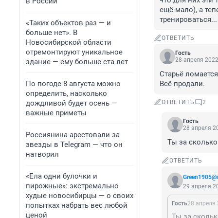
что для них эти 
в России
ещё мало), а теп
тренироваться...
«Таких объектов раз — и
больше нет». В
ОТВЕТИТЬ
Новосибирской области
отремонтируют уникальное
Гость
28 апреля 2022
здание — ему больше ста лет
Старьё ломается
По погоде 8 августа можно
Всё продали.
определить, насколько
дождливой будет осень —
ОТВЕТИТЬ
2
важные приметы
Гость
28 апреля 20
Россиянина арестовали за
Ты за сколько
звезды в Telegram — что он
натворил
ОТВЕТИТЬ
«Ела одни булочки и
Green1905@n
пирожные»: экстремально
29 апреля 20
худые новосибирцы — о своих
Гость
28 апреля 
попытках набрать вес любой
ценой
Ты за скольк