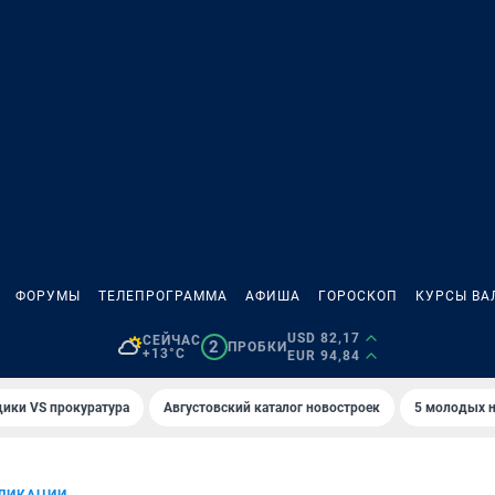
ФОРУМЫ
ТЕЛЕПРОГРАММА
АФИША
ГОРОСКОП
КУРСЫ ВА
USD 82,17
СЕЙЧАС
2
ПРОБКИ
+13°C
EUR 94,84
ики VS прокуратура
Августовский каталог новостроек
5 молодых н