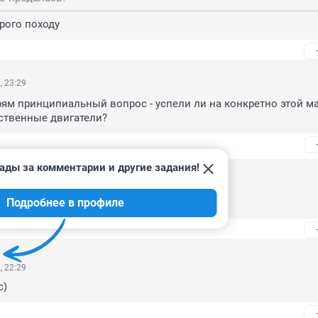
орого походу
, 23:29
рям принципиальный вопрос - успели ли на конкретно этой м
ственные двигатели?
ады за комментарии и другие задания!
22, 00:08
Подробнее в профиле
о? Детей уложила? Иди отдохни
, 22:29
с)