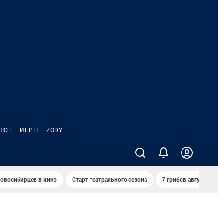
ЛЮТ
ИГРЫ
ZODY
овосибирцев в кино
Старт театрального сезона
7 грибов августа