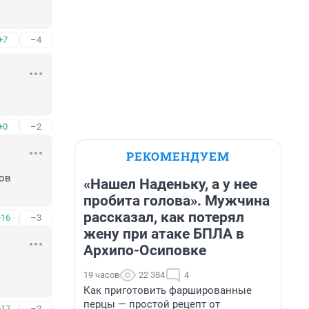
+7
–4
+0
–2
РЕКОМЕНДУЕМ
ов 
«Нашел Наденьку, а у нее
пробита голова». Мужчина
рассказал, как потерял
+16
–3
жену при атаке БПЛА в
Архипо-Осиповке
19 часов
22 384
4
Как приготовить фаршированные
перцы — простой рецепт от
+17
–2