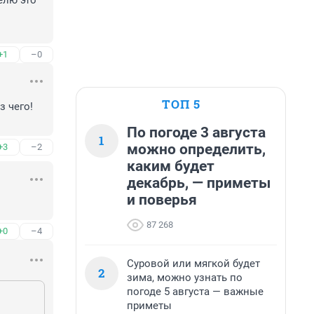
елю это 
+1
–0
ТОП 5
 чего! 
По погоде 3 августа
1
можно определить,
+3
–2
каким будет
декабрь, — приметы
и поверья
87 268
+0
–4
Суровой или мягкой будет
2
зима, можно узнать по
погоде 5 августа — важные
приметы