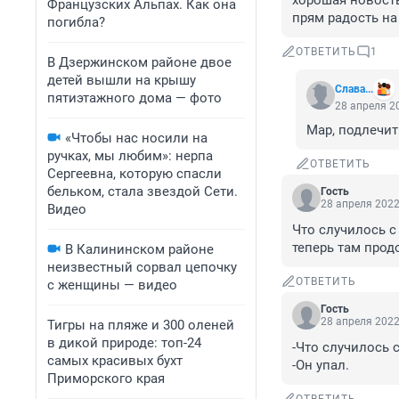
хорошая новость .
Французских Альпах. Как она
прям радость на
погибла?
ОТВЕТИТЬ
1
В Дзержинском районе двое
детей вышли на крышу
Слава...
пятиэтажного дома — фото
28 апреля 20
Мар, подлечить
«Чтобы нас носили на
ручках, мы любим»: нерпа
ОТВЕТИТЬ
Сергеевна, которую спасли
бельком, стала звездой Сети.
Гость
28 апреля 2022
Видео
Что случилось с
теперь там прод
В Калининском районе
неизвестный сорвал цепочку
ОТВЕТИТЬ
с женщины — видео
Гость
28 апреля 2022
Тигры на пляже и 300 оленей
в дикой природе: топ-24
-Что случилось с
самых красивых бухт
-Он упал.
Приморского края