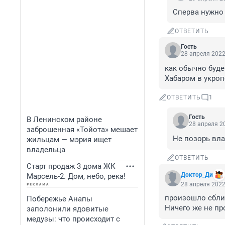
Сперва нужно 
ОТВЕТИТЬ
Гость
28 апреля 2022
как обычно будет
Хабаром в укроп
ОТВЕТИТЬ
1
Гость
В Ленинском районе
28 апреля 20
заброшенная «Тойота» мешает
Не позорь влас
жильцам — мэрия ищет
владельца
ОТВЕТИТЬ
Старт продаж 3 дома ЖК
Доктор_Ди
Марсель-2. Дом, небо, река!
28 апреля 2022
произошло сбли
Побережье Анапы
Ничего же не пр
заполонили ядовитые
медузы: что происходит с