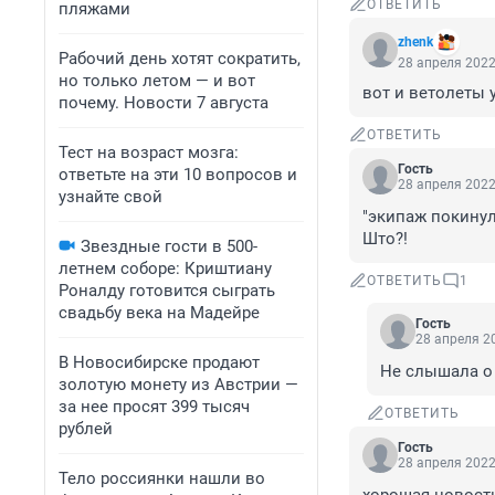
ОТВЕТИТЬ
пляжами
zhenk
Рабочий день хотят сократить,
28 апреля 2022
но только летом — и вот
вот и ветолеты у
почему. Новости 7 августа
ОТВЕТИТЬ
Тест на возраст мозга:
Гость
ответьте на эти 10 вопросов и
28 апреля 2022
узнайте свой
"экипаж покинул
Што?!
Звездные гости в 500-
летнем соборе: Криштиану
ОТВЕТИТЬ
1
Роналду готовится сыграть
свадьбу века на Мадейре
Гость
28 апреля 20
В Новосибирске продают
Не слышала о
золотую монету из Австрии —
за нее просят 399 тысяч
ОТВЕТИТЬ
рублей
Гость
28 апреля 2022
Тело россиянки нашли во