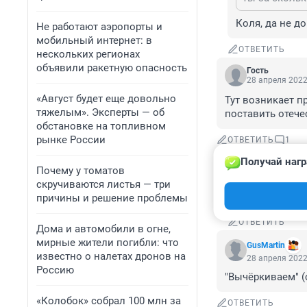
Коля, да не д
Не работают аэропорты и
мобильный интернет: в
ОТВЕТИТЬ
нескольких регионах
объявили ракетную опасность
Гость
28 апреля 2022
«Август будет еще довольно
Тут возникает п
тяжелым». Эксперты — об
поставить отече
обстановке на топливном
рынке России
ОТВЕТИТЬ
1
Получай нагр
Гость
Почему у томатов
29 апреля 20
скручиваются листья — три
Зачем тебе эт
причины и решение проблемы
ОТВЕТИТЬ
Дома и автомобили в огне,
мирные жители погибли: что
GusMartin
известно о налетах дронов на
28 апреля 2022
Россию
"Вычёркиваем" (
«Колобок» собрал 100 млн за
ОТВЕТИТЬ