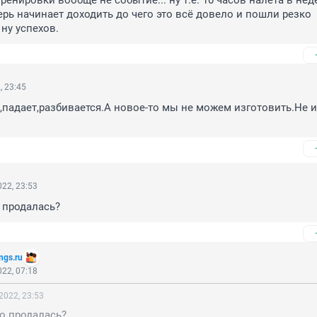
тренировки вообще не событие... ну т.е. 10 часов налёта в нед
ерь начинает доходить до чего это всё довело и пошли резко 
 ну успехов.
, 23:45
,падает,разбивается.А новое-то мы не можем изготовить.Не из
22, 23:53
 продалась?
gs.ru
22, 07:18
2022, 23:53
о продалась?