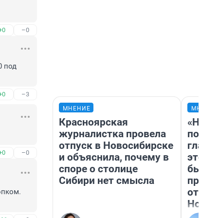
+0
–0
 под 
+0
–3
МНЕНИЕ
МНЕНИ
Красноярская
«Нико
журналистка провела
побед
отпуск в Новосибирске
главн
+0
–0
и объяснила, почему в
этого
споре о столице
бьет 
Сибири нет смысла
прока
отзыв
пком. 
Нолан