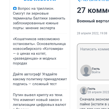
ПЕРЕЙТИ К ПУ
27 комм
Вопрос на триллион.
Смогут ли зерновые
терминалы Балтики заменить
Военный вертол
заблокированные южные
порты: мнение эксперта
28 апреля 2022, 19:08
«Кошатников невозможно
остановить». Основательница
новосибирского «Котомира»
— о ценах на котят,
«разведенцах» и модных
породах
Гость
Войти
Дайте автограф! Угадайте
какому политику принадлежит
подпись — сложный тест
Гость
28 апреля 2022
Путин вывел крипту из тени.
Сначала экономи
Что изменит новый закон о
пайке (кстати в
легализации цифровых валют