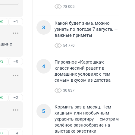
78 005
+0
–1
Какой будет зима, можно
3
узнать по погоде 7 августа, —
важные приметы
ашине 
54 770
+3
–0
Пирожное «Картошка»:
4
классический рецепт в
домашних условиях с тем
самым вкусом из детства
30 837
+0
–2
Кормить раз в месяц. Чем
5
хищным или необычным
украсить квартиру — смотрим
зелёное разнообразие на
выставке экзотики
+7
–4