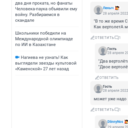
два дня проката, но фанаты
Леныч
Человека-паука объявили ему
28 апреля 2022
войну. Разбираемся в
скандале
"В то же время 
Как вертолетА 
Школьники победили на
ОТВЕТИТЬ
1
Международной олимпиаде
по ИИ в Казахстане
Гость
28 апреля 20
Нагиева не узнать! Как
"Два вертолёт
выглядели звезды культовой
"Двое вертолё
«Каменской» 27 лет назад
ОТВЕТИТЬ
Гость
28 апреля 2022
может уже надо 
ОТВЕТИТЬ
1
DlinnyNos
29 апреля 20