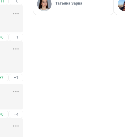
+11
–0
Татьяна Зарва
+6
–1
+7
–1
+0
–4