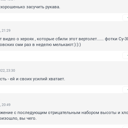
хорошенько засучить рукава.
, 21:29
 видео о хероях , которые сбили этот вертолет...... фотки Су-30
овских сми раз в неделю мелькают:):):)
22, 23:30
ть - ей и своих усилий хватает.
, 20:49
жение с последующим отрицательным набором высоты и хло
оизошло, вы чего.