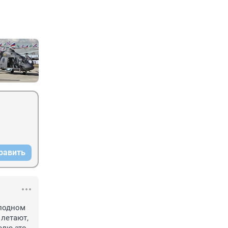
равить
лодном 
летают, 