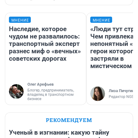
МНЕНИЕ
МНЕНИЕ
Наследие, которое
«Люди тут стр
чудом не развалилось:
Чем привлекае
транспортный эксперт
непонятный «Н
разнес миф о «вечных»
герои которого
советских дорогах
застряли в
мистическом о
Олег Арефьев
Блогер, предприниматель,
Лиза Пичугина
владелец в транспортном
Редактор NGS.R
бизнесе
РЕКОМЕНДУЕМ
Ученый в изгнании: какую тайну