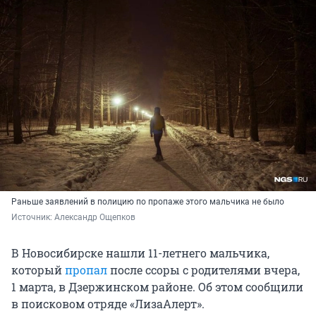
Раньше заявлений в полицию по пропаже этого мальчика не было
Источник: 
Александр Ощепков
В Новосибирске нашли 11-летнего мальчика,
который
пропал
после ссоры с родителями вчера,
1 марта, в Дзержинском районе. Об этом сообщили
в поисковом отряде «ЛизаАлерт».