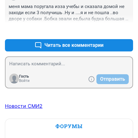
меня мама поругала изза учебы и сказала домой не 
заходи если 3 получишь .Ну и ....я и не пошла ..во 
дворе у собаки .Бобка звали ее,была будка большая 
деревянная Так вот .там сильно пахло псиной но я 
+1
–0
туда залезла .и сидела там и ночевать устроилась 
уже .Мама бегает плачет ищет.Поселок шахты ГЧер 
..огорск Город зеков,ссыльных и шахтеров... ,Ну вот 
Читать все комментарии
.прошло больше45лет ...Царствие мамочка 
небесное..тебе дорогая моя .
Гость
Отправить
Войти
Новости СМИ2
ФОРУМЫ