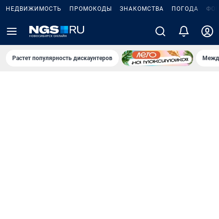
НЕДВИЖИМОСТЬ
ПРОМОКОДЫ
ЗНАКОМСТВА
ПОГОДА
ФО
Растет популярность дискаунтеров
Межд