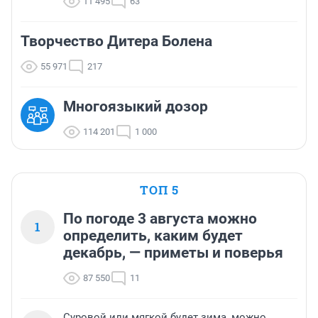
11 495
63
Творчество Дитера Болена
55 971
217
Многоязыкий дозор
114 201
1 000
ТОП 5
По погоде 3 августа можно
1
определить, каким будет
декабрь, — приметы и поверья
87 550
11
Суровой или мягкой будет зима, можно