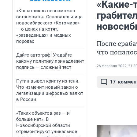
«Какие-
«Кошатников невозможно
грабите
остановить». Основательница
новосибирского «Котомира»
новосиб
— о ценах на котят,
«разведенцах» и модных
породах
После сраба
что попалос
Дайте автограф! Угадайте
какому политику принадлежит
26 февраля 2022, 21:3
подпись — сложный тест
Путин вывел крипту из тени.
17
коммен
Что изменит новый закон о
легализации цифровых валют
в России
«Таких объектов раз — и
больше нет». В
Новосибирской области
отремонтируют уникальное