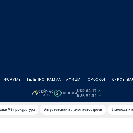
ФОРУМЫ
ТЕЛЕПРОГРАММА
АФИША
ГОРОСКОП
КУРСЫ ВА
USD 82,17
СЕЙЧАС
2
ПРОБКИ
+13°C
EUR 94,84
ики VS прокуратура
Августовский каталог новостроек
5 молодых н