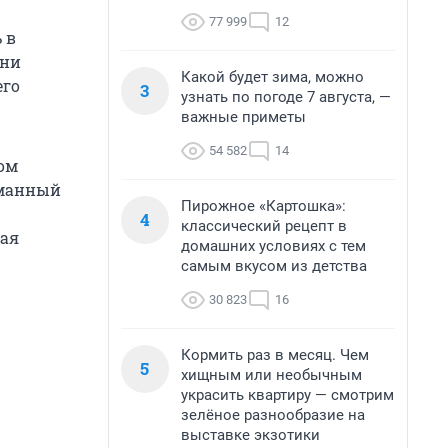
77 999
12
 в
они
Какой будет зима, можно
его
3
узнать по погоде 7 августа, —
важные приметы
54 582
14
ром
оманный
Пирожное «Картошка»:
4
классический рецепт в
вая
домашних условиях с тем
самым вкусом из детства
30 823
16
Кормить раз в месяц. Чем
5
хищным или необычным
украсить квартиру — смотрим
зелёное разнообразие на
выставке экзотики