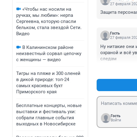
27 февраля 202
«Чтобы нас носили на
Защита персонал
ручках, мы любим»: нерпа
Сергеевна, которую спасли
бельком, стала звездой Сети.
Видео
Гость
27 февраля 202
Ну нитакие они 
В Калининском районе
охраной и всё у
неизвестный сорвал цепочку
следам
с женщины — видео
Тигры на пляже и 300 оленей
в дикой природе: топ-24
самых красивых бухт
Приморского края
Бесплатные концерты, новые
выставки и фестиваль ухи:
Гость
собрали главные события
Войти
выходных в Новосибирске