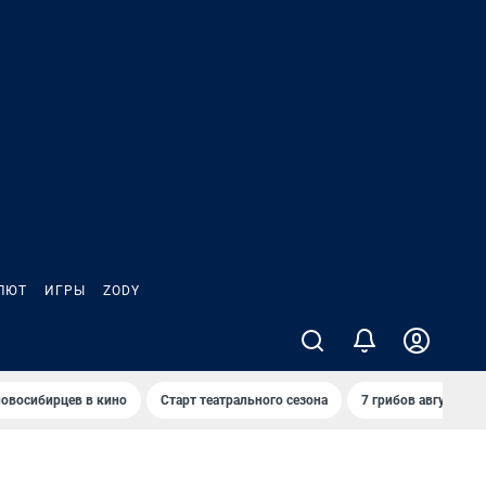
ЛЮТ
ИГРЫ
ZODY
овосибирцев в кино
Старт театрального сезона
7 грибов августа