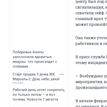
центр был под о
сигнализация, н
схватили сейф.
главный врач т
может произойт
Она также уточ
работников и о
Побережье Анапы
В пресс-службе
заполонили ядовитые
медузы: что происходит с
этому инцидент
пляжами
Старт продаж 3 дома ЖК
— Возбуждено уг
Марсель-2. Дом, небо, река!
мероприятия, н
произошедшего
Рабочий день хотят сократить,
но только летом — и вот
почему. Новости 7 августа
В начале февра
на миллион. В 