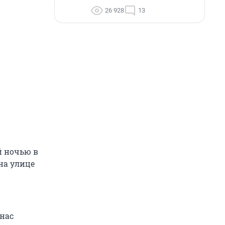
26 928
13
й ночью в
на улице
 нас