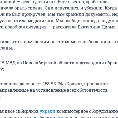
храной — весь в датчиках. Естественно, сработала
ачала орать сирена. Они испугались и убежали. Когда 
 Он не был прикручен. Мы там хранили документы. Н
уда сложила медкнижки. Мы вообще никогда не думал
и подобная ситуация, — рассказала Екатерина Циома.
нила, что в помещении на тот момент не было никого 
храны.
 ГУ МВД по Новосибирской области подтвердили обра
у:
оловное дело по ст. 158 УК РФ «Кража», проводятся
аправленные на установление всех обстоятельств
.
ля двое сибиряков
украли
компьютерное оборудовани
отношении них возбудили уголовное дело о краже в к