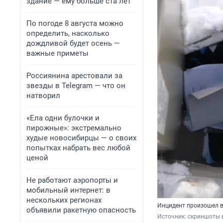
здание — ему больше ста лет
По погоде 8 августа можно
определить, насколько
дождливой будет осень —
важные приметы
Россиянина арестовали за
звезды в Telegram — что он
натворил
«Ела одни булочки и
пирожные»: экстремально
худые новосибирцы — о своих
попытках набрать вес любой
ценой
Не работают аэропорты и
мобильный интернет: в
нескольких регионах
Инцидент произошел в
объявили ракетную опасность
Источник: 
скриншоты 