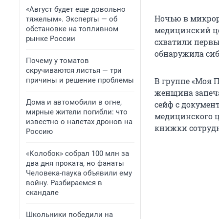
«Август будет еще довольно
Ночью в микрор
тяжелым». Эксперты — об
обстановке на топливном
медицинский це
рынке России
схватили первы
обнаружила сиб
Почему у томатов
скручиваются листья — три
причины и решение проблемы
В группе «Моя П
женщина запеча
Дома и автомобили в огне,
сейф с докумен
мирные жители погибли: что
медицинского ц
известно о налетах дронов на
книжки сотрудн
Россию
«Колобок» собрал 100 млн за
два дня проката, но фанаты
Человека-паука объявили ему
войну. Разбираемся в
скандале
Школьники победили на