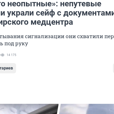
то неопытные»: непутевые
ли украли сейф с документами
ирского медцентра
тывания сигнализации они схватили пер
ь под руку
0
14 175
тариев