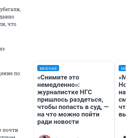
убегали,
едавно
и, что
из
МНЕНИЕ
МНЕНИ
щение по
«Снимите это
«Мы в
немедленно»:
Нолан
журналистке НГС
настр
пришлось раздеться,
смотр
чтобы попасть в суд, —
чтобы
на что можно пойти
выгля
ради новости
е почти
рупном