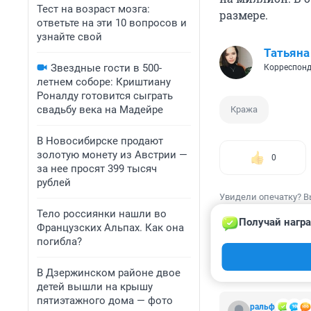
Тест на возраст мозга:
размере.
ответьте на эти 10 вопросов и
узнайте свой
Татьяна
Звездные гости в 500-
Корреспонд
летнем соборе: Криштиану
Роналду готовится сыграть
свадьбу века на Мадейре
Кража
В Новосибирске продают
золотую монету из Австрии —
0
за нее просят 399 тысяч
рублей
Увидели опечатку? В
Тело россиянки нашли во
Получай награ
Французских Альпах. Как она
погибла?
КОММЕНТАР
В Дзержинском районе двое
детей вышли на крышу
пятиэтажного дома — фото
ральф