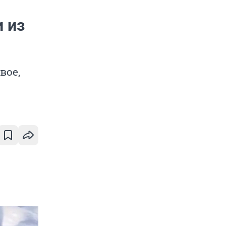
 из
вое,