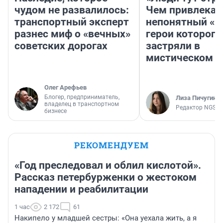
чудом не развалилось:
Чем привлекае
транспортный эксперт
непонятный «Н
разнес миф о «вечных»
герои которого
советских дорогах
застряли в
мистическом о
Олег Арефьев
Блогер, предприниматель,
Лиза Пичугина
владелец в транспортном
Редактор NGS.R
бизнесе
РЕКОМЕНДУЕМ
«Год преследовал и облил кислотой».
Рассказ петербурженки о жестоком
нападении и реабилитации
1 час
2 172
61
Накипело у младшей сестры: «Она уехала жить, а я