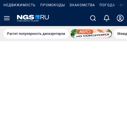
НЕДВИЖИМОСТЬ
ПРОМОКОДЫ
ЗНАКОМСТВА
ПОГОДА
ФО
Растет популярность дискаунтеров
Межд