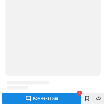
Веб-портал распространяется в виде интернет-сервиса, специальные
действия по установке на стороне пользователя не требуются
Политика использования cookies
Рекомендательные системы
Пользовательское соглашение сервиса «Подписка без баннерной
рекламы»
© ООО «Интернет Технологии»
6
Комментарии