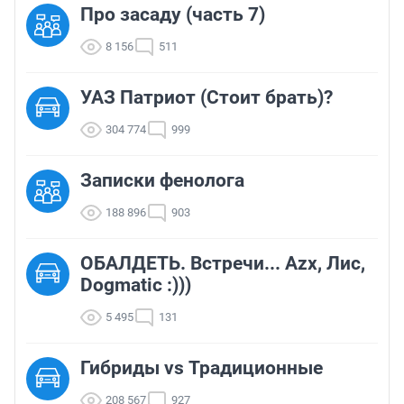
Про засаду (часть 7)
8 156
511
УАЗ Патриот (Стоит брать)?
304 774
999
Записки фенолога
188 896
903
ОБАЛДЕТЬ. Встречи... Azx, Лис,
Dogmatic :)))
5 495
131
Гибриды vs Традиционные
208 567
927