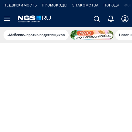
НЕДВИЖИМОСТЬ
ПРОМОКОДЫ
ЗНАКОМСТВА
ПОГОДА
ФО
«Майские» против подставщиков
Налог 