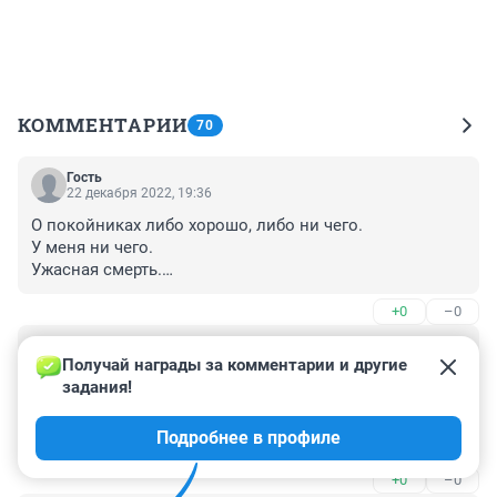
КОММЕНТАРИИ
70
Гость
22 декабря 2022, 19:36
О покойниках либо хорошо, либо ни чего.

У меня ни чего. 

Ужасная смерть.

Родителям соболезнование и насобирать денег на 
+0
–0
репатриацию.
Гость
3 февраля 2022, 14:41
Получай награды за комментарии и другие 
задания!
С чем связана такая задержка? Да с 
некомпетентными и просто халатными действиями 
Подробнее в профиле
нашего МИДа - обзывать и необоснованно обвинять 
другие страны в любой фигне - это они первые, а 
+0
–0
налаживать взаимодействие - это их нет, это им 