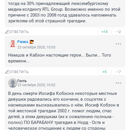
тогда на 30% принадлежащий люксембургскому 
медиа-холдингу RTL Group. Возможно именно по этой 
причине с 2003 по 2008 голд удавалось напоминать 
зрителям об этой страшной трагедии.
+15
–2
ОТВЕТИТЬ
Ржака
23 октября 2020, 10:03
Немцов и Кабзон настоящие герои... Были... Того 
времени...
+5
–7
ОТВЕТИТЬ
Гость
23 октября 2020, 10:02
В день смерти Иосифа Кобзона некоторые местные 
девушки радовались его кончине, в соцсетях с 
насмешками высказывались о нём. Иосиф Кобзон в 
той жестокой трагедии 2002 г. помог людям, спас 
детей, а этим девушкам (их к сожалению полным - 
полно) ПО БАРАБАНУ трагедия в Норд - Осте и 
человеческое отношение к людям со стороны 