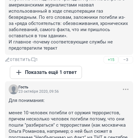
американскими журналистами назвал 
использованный в ходе спецоперации газ 
безвредным. По его словам, заложники погибли из-
за «ряда обстоятельств: обезвоживания, хронических 
заболеваний, самого факта, что им пришлось 
оставаться в том здании». 

И главное -почему соответсвующие службы не 
предотвратили теракт
+15
–3
ОТВЕТИТЬ
1
Показать ещё 1 ответ
Гость
23 октября 2020, 09:56
Для понимания:

менее 10 человек погибли от оружия террористов, 
причем несколько человек погибли потому, что они 
пошли "разбираться" с террористами (как москвичка 
Ольга Романова, например; о ней был сюжет в 
программе "Необъяснимо но факт" на ТНТ в сентябре 