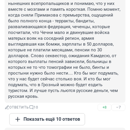
нынешних всепропальщиков и понимаю, что у них 
вместе с мозгами и память короткая. Помню момент, 
когда сняли Примакова с премьерства, ощущений 
было полного конца - терракты, бандиты, 
разваливающаяся федерация, чеченцы, которые 
посчитали, что Чечни мало и двинувшие войска 
матерых вояк на соседний регион, армия 
выглядевшая как бомжи, зарплаты в 50 долларов, 
которые не платили месяцами, пенсии по 30 
долларов. Слово секвестор, ожидания Камдесю, от 
которого выплаты пенсий зависели, больницы в 
которых не то что томографии не было, бинты и 
простыни нужно было нести.... Кто бы мог подумать, 
что у нас будет сейчас столько воя. И кто бы мог 
подумать, что в Грозный можно будет ездить 
туристом. И лучше пусть льются русские деньги, чем 
русская кровь.
+8
–7
ОТВЕТИТЬ
10
Показать ещё 10 ответов