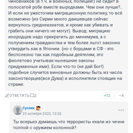
чиновников (в т.ч. и военных, полиции!) не сидит в 
полосатой робе вместе выродками. Чем они лучше?.. 
И если не ужесточим миграционную политику, то всё 
возможно (из Сирии много даишевцев сейчас 
вернулось среднеазиатов, и кроме как убивать и 
грабить они ничего не могут). Вывод: миграцию 
инородцев надо прекратить до минимума, а с 
получением гражданства и тем более льгот законно 
утвердить как в Японии. (но с борцами в СФ - это 
бесполезно так как подобным деятелям, это 
фиолетово учитывая нынешние законы 
придуманные ими). Если что-то (не дай Бог!) 
подобное случится виновные должны быть из числа 
законотворцев(вся Дума) и исполнители стоящие на 
страже.
+12
–4
ОТВЕТИТЬ
2
Суслик
23 октября 2020, 10:20
Ты всерьез думаешь что террористы ехали из чечни 
толпой с оружием колонной?