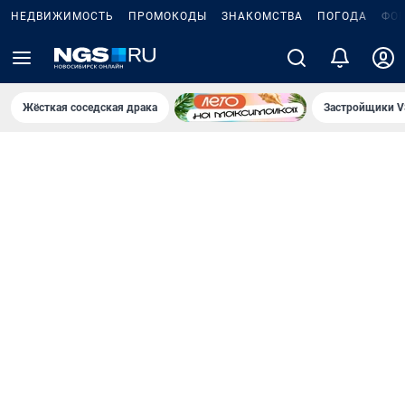
НЕДВИЖИМОСТЬ
ПРОМОКОДЫ
ЗНАКОМСТВА
ПОГОДА
ФО
Жёсткая соседская драка
Застройщики V