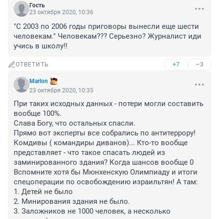
Гость
23 октября 2020, 10:36
"С 2003 по 2006 годы приговоры вынесли еще шести 
человекам." Человекам??? Серьезно? Журналист иди 
учись в школу!!
+7
–3
ОТВЕТИТЬ
Marlon
23 октября 2020, 10:35
При таких исходных данных - потери могли составить 
вообще 100%.

Слава Богу, что остальных спасли.

Прямо вот эксперты все собрались по антитеррору! 
Комдивы ( командиры диванов)... Кто-то вообще 
представляет - что такое спасать людей из 
заминированного здания? Когда шансов вообще 0

Вспомните хотя бы Мюнхенскую Олимпиаду и итоги 
спецоперации по освобождению израильтян! А там:

1. Детей не было

2. Минирования здания не было.

3. Заложников не 1000 человек, а несколько 