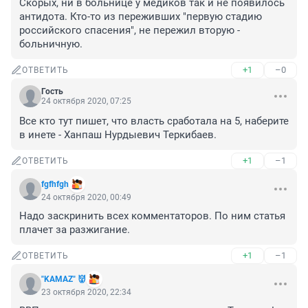
Скорых, ни в больнице у медиков так и не появилось 
антидота. Кто-то из переживших "первую стадию 
российского спасения", не пережил вторую - 
больничную.
+1
–0
ОТВЕТИТЬ
Гость
24 октября 2020, 07:25
Все кто тут пишет, что власть сработала на 5, наберите 
в инете - Ханпаш Нурдыевич Теркибаев.
+1
–1
ОТВЕТИТЬ
fgfhfgh
24 октября 2020, 00:49
Надо заскринить всех комментаторов. По ним статья 
плачет за разжигание.
+1
–1
ОТВЕТИТЬ
"KAMAZ" 👹
23 октября 2020, 22:34