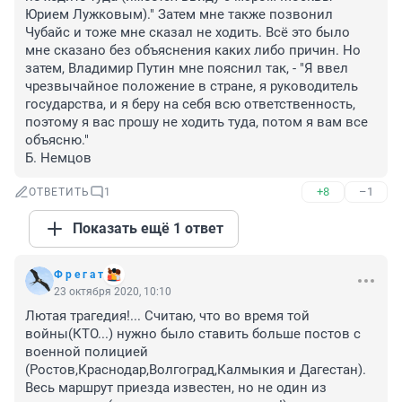
Юрием Лужковым)." Затем мне также позвонил 
Чубайс и тоже мне сказал не ходить. Всё это было 
мне сказано без объяснения каких либо причин. Но 
затем, Владимир Путин мне пояснил так, - "Я ввел 
чрезвычайное положение в стране, я руководитель 
государства, и я беру на себя всю ответственность, 
поэтому я вас прошу не ходить туда, потом я вам все 
объясню."

Б. Немцов
+8
–1
ОТВЕТИТЬ
1
Показать ещё 1 ответ
Ф р е г а т
23 октября 2020, 10:10
Лютая трагедия!... Считаю, что во время той 
войны(КТО...) нужно было ставить больше постов с 
военной полицией 
(Ростов,Краснодар,Волгоград,Калмыкия и Дагестан). 
Весь маршрут приезда известен, но не один из 