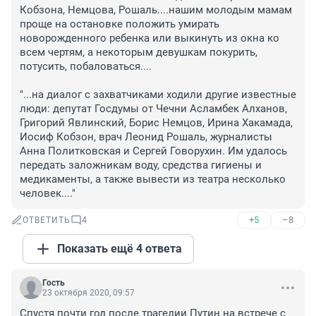
Кобзона, Немцова, Рошаль....нашим молодым мамам 
проще на остановке положить умирать 
новорожденного ребенка или выкинуть из окна ко 
всем чертям, а некоторым девушкам покурить, 
потусить, побаловаться....

"...на диалог с захватчиками ходили другие известные 
люди: депутат Госдумы от Чечни Асламбек Алханов, 
Григорий Явлинский, Борис Немцов, Ирина Хакамада, 
Иосиф Кобзон, врач Леонид Рошаль, журналисты 
Анна Политковская и Сергей Говорухин. Им удалось 
передать заложникам воду, средства гигиены и 
медикаменты, а также вывести из театра несколько 
человек...."
+5
–8
ОТВЕТИТЬ
4
Показать ещё 4 ответа
Гость
23 октября 2020, 09:57
Спустя почти год после трагедии Путин на встрече с 