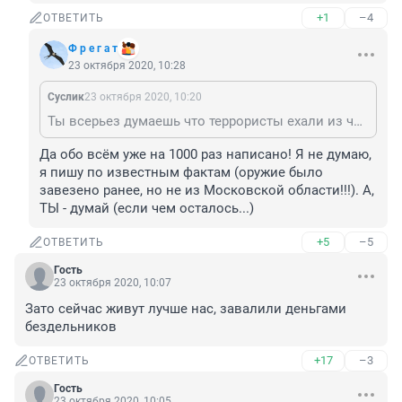
+1
–4
ОТВЕТИТЬ
Ф р е г а т
23 октября 2020, 10:28
Суслик
23 октября 2020, 10:20
Ты всерьез думаешь что террористы ехали из чечни толпой с оружием колонной?
Да обо всём уже на 1000 раз написано! Я не думаю, 
я пишу по известным фактам (оружие было 
завезено ранее, но не из Московской области!!!). А, 
ТЫ - думай (если чем осталось...)
+5
–5
ОТВЕТИТЬ
Гость
23 октября 2020, 10:07
Зато сейчас живут лучше нас, завалили деньгами 
бездельников
+17
–3
ОТВЕТИТЬ
Гость
23 октября 2020, 10:05