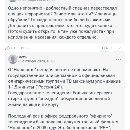
Одно непонятно - доблестный спецназ перестрелял 
спящих террористов? Зачистили, что ли? Или концы 
обрубили? Гораздо ценнее они были бы живыми. 
Допросить с пристрастием: кто, что, куда сколько... 
Потом судить открыто, а там уже пожалуйста - при 
исполнении наказания, каждого отдельно.
+14
–7
ОТВЕТИТЬ
Гость
23 октября 2020, 10:03
О "Норд-осте" сегодня почти не вспоминают. На 
государственном или связанном с официальными 
олигархическими группами ТВ максимум упоминание 
1-1,5 минуты ("Россия 24"). 

Государственное телевидение больше интересует 
стирка трусов "звездов", обмусоливание личной 
жизни да еще и по кругу.

Последний раз в эфире федерального "эфирного" 
телевидения был показан документальный фильм о 
"Норд-осте" в 2008 году. Это был телеканал "РЕН", 