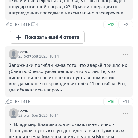
те или иные дефекты здоровья, мог быть награжден 
государственной наградой?! Причем операция по 
награждению проходила максимально засекречена.
+12
–2
ОТВЕТИТЬ
4
Показать ещё 4 ответа
Гость
23 октября 2020, 10:14
Заложники погибли из-за того, что зверьё пришло их 
убивать. Спецслужбы делали, что могли. Те, кто 
пишет о вине наших спецов, пусть вспомнят их 
всегда мокрое от крокодильих слёз 11 сентября. Вот, 
где обкакались напрочь.
+16
–11
ОТВЕТИТЬ
Гость
23 октября 2020, 10:11
"- "Владимир Владимирович сказал мне лично - 
"Послушай, пусть кто угодно идет, а вы с Лужковым 
не ходите туда (имеется ввиду с мэром Москвы 