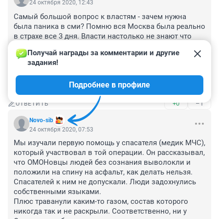
24 октября 2020, 12:43
Самый большой вопрос к властям - зачем нужна 
была паника в сми? Помню вся Москва была реально 
в страхе все 3 дня. Власти настолько не знают что 
делают, что позволяют сми нагонять страх на людей? 
Получай награды за комментарии и другие 
Зачем? Какой в этом толк?

задания!
И да, у меня вопрос - а что же ичкерию так и не 
Подробнее в профиле
зачистили после этого?
+0
–1
ОТВЕТИТЬ
Novo-sib
24 октября 2020, 07:53
Мы изучали первую помощь у спасателя (медик МЧС), 
который участвовал в той операции. Он рассказывал, 
что ОМОНовцы людей без сознания выволокли и 
положили на спину на асфальт, как делать нельзя. 
Спасателей к ним не допускали. Люди задохнулись 
собственными языками.

Плюс траванули каким-то газом, состав которого 
никогда так и не раскрыли. Соответственно, ни у 