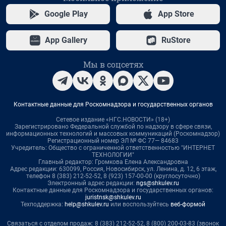
Google Play
App Store
App Gallery
RuStore
Мы в соцсетях
Контактные данные для Роскомнадзора и государственных органов
Сетевое издание «НГС.НОВОСТИ» (18+)
Зарегистрировано Федеральной службой по надзору в сфере связи,
информационных технологий и массовых коммуникаций (Роскомнадзор)
Регистрационный номер ЭЛ № ФС 77— 84683
Учредитель: Общество с ограниченной ответственностью "ИНТЕРНЕТ
ТЕХНОЛОГИИ"
Главный редактор: Громкова Елена Александровна
Адрес редакции: 630099, Россия, Новосибирск, ул. Ленина, д. 12, 6 этаж,
телефон 8 (383) 212-52-52, 8 (923) 157-00-00 (круглосуточно)
Электронный адрес редакции:
ngs@shkulev.ru
Контактные данные для Роскомнадзора и государственных органов:
juristnsk@shkulev.ru
Техподдержка:
help@shkulev.ru
или воспользуйтесь
веб-формой
Связаться с отделом продаж: 8 (383) 212-52-52, 8 (800) 200-03-83 (звонок