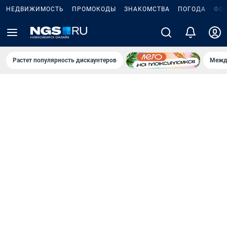
НЕДВИЖИМОСТЬ
ПРОМОКОДЫ
ЗНАКОМСТВА
ПОГОДА
ФО
Растет популярность дискаунтеров
Межд