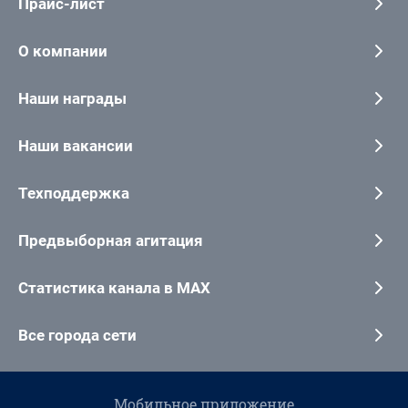
Прайс-лист
О компании
Наши награды
Наши вакансии
Техподдержка
Предвыборная агитация
Статистика канала в MAX
Все города сети
Мобильное приложение