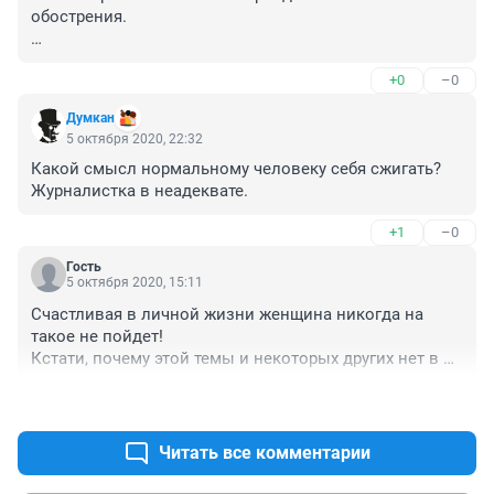
обострения. 

Парадокс заключается еще и в том, что ни власть, ни 
+0
–0
сама жертва, не виноваты в случившемся. Однако, 
это совсем неважно, ведь в обязательном порядке, 
Думкан
плебсы просто необходим виновник случившегося, 
5 октября 2020, 22:32
который будет предан общественному порицанию и 
Какой смысл нормальному человеку себя сжигать? 
это тоже нормально, хоть и сильно похоже на театр 
Журналистка в неадеквате.
абсурда. 

+1
–0
Если кому-то вдруг интересны мотивы подобных 
поступков, рекомендую на досуге послушать лекции 
Гость
профессора Стендфордского университета Роберта 
5 октября 2020, 15:11
Сапольски «Биология поведения человека», которые 
Счастливая в личной жизни женщина никогда на 
есть в открытом доступе на ютубе.
такое не пойдет! 

Кстати, почему этой темы и некоторых других нет в 
группе НГС. Новости Новосибирска в ОД. Я через 
+0
–4
сайт Одноклассников темы НГС читаю.
Читать все комментарии