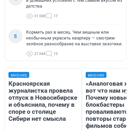
в домашних условиях с тем самым вкусом из
детства
31 008
17
Кормить раз в месяц. Чем хищным или
5
необычным украсить квартиру — смотрим
зелёное разнообразие на выставке экзотики
27 044
13
МНЕНИЕ
МНЕНИЕ
Красноярская
«Аналоговая ж
журналистка провела
вот что нам ну
отпуск в Новосибирске
Почему новые
и объяснила, почему в
блокбастеры
споре о столице
проваливаются,
Сибири нет смысла
повторы стары
фильмов соби