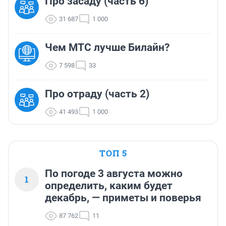
Про засаду (часть 6)
31 687
1 000
Чем МТС лучше Билайн?
7 598
33
Про отраду (часть 2)
41 493
1 000
ТОП 5
По погоде 3 августа можно
1
определить, каким будет
декабрь, — приметы и поверья
87 762
11