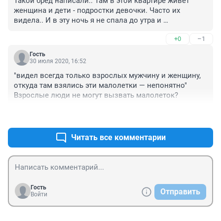
Такой бред написали.. Там в этой квартире живёт 
женщина и дети - подростки девочки. Часто их 
видела.. И в эту ночь я не спала до утра и 
действительно было тихо и никакой музыки, криков 
+0
–1
не было слышно.. Живу на этом этаже
Гость
30 июля 2020, 16:52
"видел всегда только взрослых мужчину и женщину, 
откуда там взялись эти малолетки — непонятно"

Взрослые люди не могут вызвать малолеток?
+1
–0
Читать все комментарии
Гость
Отправить
Войти