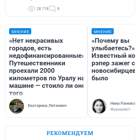
28 718
8
МНЕНИЕ
МНЕНИЕ
«Нет некрасивых
«Почему вы
городов, есть
улыбаетесь?»
недофинансированные».
Известный кор
Путешественники
рэпер зажег с 
проехали 2000
новосибирцев: 
километров по Уралу на
было
машине — стоило ли оно
того
Нина Раневска
Екатерина Литкевич
Журналист
РЕКОМЕНДУЕМ