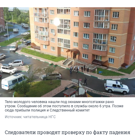
Тело молодого человека нашли под окнами многоэтажки рано
утром. Сообщение об этом поступило в службы около 6 утра. Позже
сюда прибыли полиция и Следственный комитет
Источник: 
читательница НГС
Следователи проводят проверку по факту падения