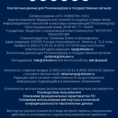
Контактные данные для Роскомнадзора и государственных органов
Сетевое издание «НГС.НОВОСТИ» (18+)
Зарегистрировано Федеральной службой по надзору в сфере связи,
информационных технологий и массовых коммуникаций (Роскомнадзор)
Регистрационный номер ЭЛ № ФС 77— 84683
Учредитель: Общество с ограниченной ответственностью "ИНТЕРНЕТ
ТЕХНОЛОГИИ"
Главный редактор: Громкова Елена Александровна
Адрес редакции: 630099, Россия, Новосибирск, ул. Ленина, д. 12, 6 этаж,
телефон 8 (383) 212-52-52, 8 (923) 157-00-00 (круглосуточно)
Электронный адрес редакции:
ngs@shkulev.ru
Контактные данные для Роскомнадзора и государственных органов:
juristnsk@shkulev.ru
Техподдержка:
help@shkulev.ru
или воспользуйтесь
веб-формой
Связаться с отделом продаж: 8 (383) 212-52-52, 8 (800) 200-03-83 (звонок
с сотового бесплатный),
reklamangs@shkulev.ru
Редакция сайта не несет ответственности за достоверность
информации, содержащейся в рекламных объявлениях.
Особенности эксплуатации (использования) веб-портала регулируются:
Руководством пользователя
Описанием функциональных характеристик ПО
Условиями использования веб-портала и политикой
конфиденциальности персональных данных
Веб-портал распространяется в виде интернет-сервиса, специальные
действия по установке на стороне пользователя не требуются