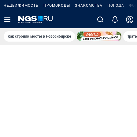
НЕДВИЖИМОСТЬ
ПРОМОКОДЫ
ЗНАКОМСТВА
ПОГОДА
ФО
Как строили мосты в Новосибирске
Траты