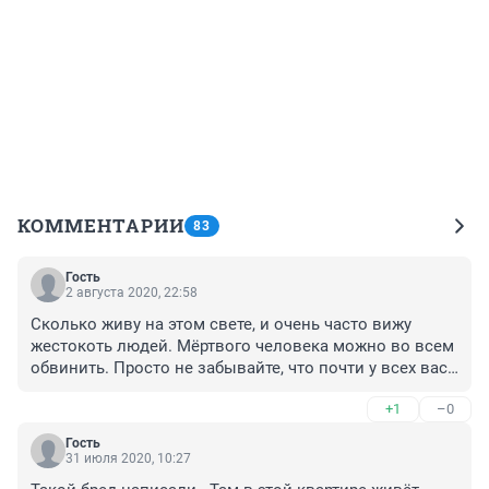
КОММЕНТАРИИ
83
Гость
2 августа 2020, 22:58
Сколько живу на этом свете, и очень часто вижу 
жестокоть людей. Мёртвого человека можно во всем 
обвинить. Просто не забывайте, что почти у всех вас 
есть дети, братья, сестры, и я бы посмотрела. Как вы 
+1
–0
бы реогировали, и как отзывались. Если бы вашего 
близкого человека оскорбляли. Тем людям большое 
Гость
спасибо, которые поддерживают родителей, а другим 
31 июля 2020, 10:27
бог судья.