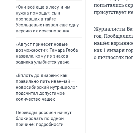
попытались скр
«Они всё еще в лесу, и им
присутствует не
нужна помощь»: сын
пропавших в тайге
Усольцевых назвал еще одну
Журналисты Baz
версию их исчезновения
год. Пообщалис
нашёл взрывное
«Август принесет новые
как 1 января го
возможности»: Тамара Глоба
назвала, кому из знаков
о личностях пог
зодиака улыбнется удача
«Вплоть до диареи»: как
правильно пить иван-чай —
новосибирский нутрициолог
подсчитал допустимое
количество чашек
Переводы россиян начнут
блокировать по одной
причине: подробности