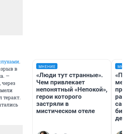
 слухами
.
МНЕНИЕ
МНЕНИ
взрыв в
«Люди тут странные».
«Поку
а. —
Чем привлекает
мешке
 через
непонятный «Непокой»,
предп
имели
герои которого
расска
 теракт.
застряли в
самом
ытались
мистическом отеле
бизне
дешев