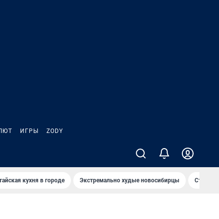
ЛЮТ
ИГРЫ
ZODY
тайская кухня в городе
Экстремально худые новосибирцы
Старт те