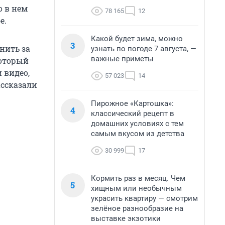
о в нем
78 165
12
e.
Какой будет зима, можно
3
нить за
узнать по погоде 7 августа, —
важные приметы
который
 видео,
57 023
14
ассказали
Пирожное «Картошка»:
4
классический рецепт в
домашних условиях с тем
самым вкусом из детства
30 999
17
Кормить раз в месяц. Чем
5
хищным или необычным
украсить квартиру — смотрим
зелёное разнообразие на
выставке экзотики