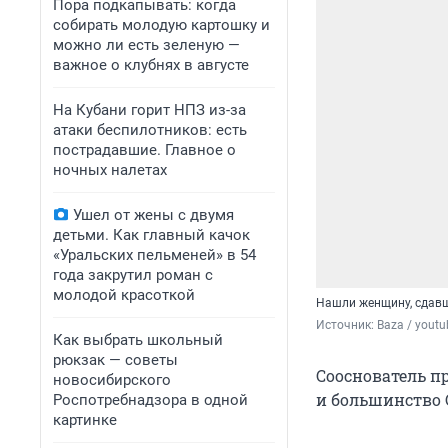
Пора подкапывать: когда
собирать молодую картошку и
можно ли есть зеленую —
важное о клубнях в августе
На Кубани горит НПЗ из-за
атаки беспилотников: есть
пострадавшие. Главное о
ночных налетах
Ушел от жены с двумя
детьми. Как главный качок
«Уральских пельменей» в 54
года закрутил роман с
молодой красоткой
Нашли женщину, сдавш
Источник: 
Baza / yout
Как выбрать школьный
рюкзак — советы
Сооснователь п
новосибирского
и большинство 
Роспотребнадзора в одной
картинке