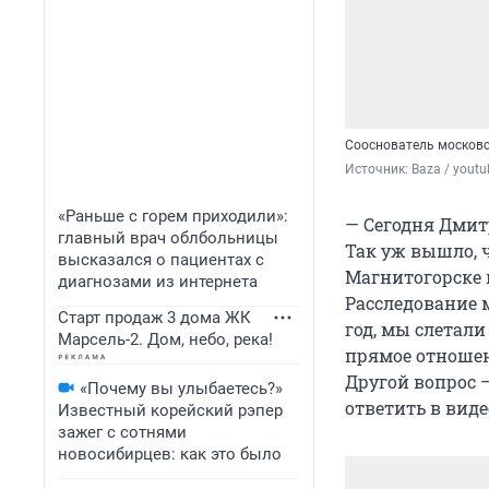
Сооснователь московс
Источник: 
Baza / yout
«Раньше с горем приходили»:
— Сегодня Дми
главный врач облбольницы
Так уж вышло, 
высказался о пациентах с
Магнитогорске 
диагнозами из интернета
Расследование м
Старт продаж 3 дома ЖК
год, мы слетали
Марсель-2. Дом, небо, река!
прямое отношени
Другой вопрос 
«Почему вы улыбаетесь?»
ответить в виде
Известный корейский рэпер
зажег с сотнями
новосибирцев: как это было