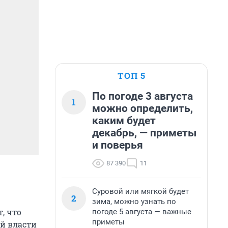
ТОП 5
По погоде 3 августа
1
можно определить,
каким будет
декабрь, — приметы
и поверья
87 390
11
Суровой или мягкой будет
2
зима, можно узнать по
, что
погоде 5 августа — важные
приметы
ый власти