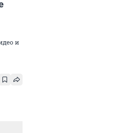
е
идео и