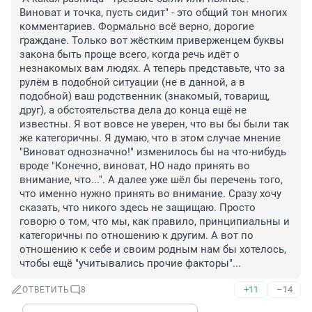
Виноват и точка, пусть сидит" - это общий тон многих 
комментариев. Формально всё верно, дорогие 
граждане. Только вот жёстким приверженцем буквы 
закона быть проще всего, когда речь идёт о 
незнакомых вам людях. А теперь представьте, что за 
рулём в подобной ситуации (не в данной, а в 
подобной) ваш родственник (знакомый, товарищ, 
друг), а обстоятельства дела до конца ещё не 
известны. Я вот вовсе не уверен, что вы бы были так 
же категоричны. Я думаю, что в этом случае мнение 
"Виноват однозначно!" изменилось бы на что-нибудь 
вроде "Конечно, виноват, НО надо принять во 
внимание, что...". А далее уже шёл бы перечень того, 
что именно нужно принять во внимание. Сразу хочу 
сказать, что никого здесь не защищаю. Просто 
говорю о том, что мы, как правило, принципиальны и 
категоричны по отношению к другим. А вот по 
отношению к себе и своим родным нам бы хотелось, 
чтобы ещё "учитывались прочие факторы"...
+11
–14
ОТВЕТИТЬ
8