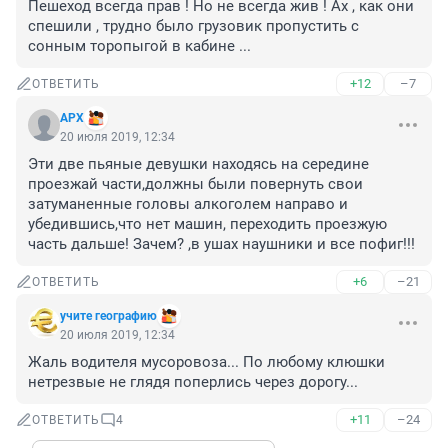
Пешеход всегда прав ! Но не всегда жив ! Ах , как они 
спешили , трудно было грузовик пропустить с 
сонным торопыгой в кабине ...
+12
–7
ОТВЕТИТЬ
APX
20 июля 2019, 12:34
Эти две пьяные девушки находясь на середине 
проезжай части,должны были повернуть свои 
затуманенные головы алкоголем направо и 
убедившись,что нет машин, переходить проезжую 
часть дальше! Зачем? ,в ушах наушники и все пофиг!!!
+6
–21
ОТВЕТИТЬ
учите географию
20 июля 2019, 12:34
Жаль водителя мусоровоза... По любому клюшки 
нетрезвые не глядя поперлись через дорогу...
+11
–24
ОТВЕТИТЬ
4