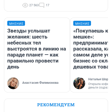
27 563
17
МНЕНИЕ
МНЕНИЕ
Звезды услышат
«Покупаешь ко
желания: шесть
мешке»:
небесных тел
предпринимат
выстроятся в линию на
рассказала, как
параде планет — как
самом деле ус
правильно провести
бизнес со скл
день
дешевых това
Наталья Шорох
Анастасия Филимонова
Открыла кофейн
деньги соцразв
РЕКОМЕНДУЕМ