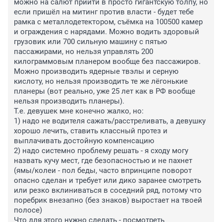
можно на салют прийти в просто гигантскую толпу, но 
если пришёл на митинг против власти - будет тебе 
рамка с металлодетектором, съёмка на 100500 камер 
и ограждения с нарядами. Можно водить здоровый 
грузовик или 700 сильную машину с пятью 
пассажирами, но нельзя управлять 200 
килограммовым планером вообще без пассажиров. 
Можно производить ядерные твэлы и серную 
кислоту, но нельзя производить те же лёгонькие 
планеры (вот реально, уже 25 лет как в РФ вообще 
нельзя производить планеры).

Т.е. девушек мне конечно жалко, но:

1) надо не водителя сажать/расстреливать, а девушку 
хорошо лечить, ставить классный протез и 
выплачивать достойную компенсацию

2) надо системно проблему решать - я сходу могу 
назвать кучу мест, где безопасностью и не пахнет 
(ямы/колеи - пол беды, часто впринципе поворот 
опасно сделан и требует или дико заранее смотреть 
или резко вклиниваться в соседний ряд, потому что 
поребрик внезапно (без знаков) выростает на твоей 
полосе)

Что для этого нужно сделать - посмотреть 