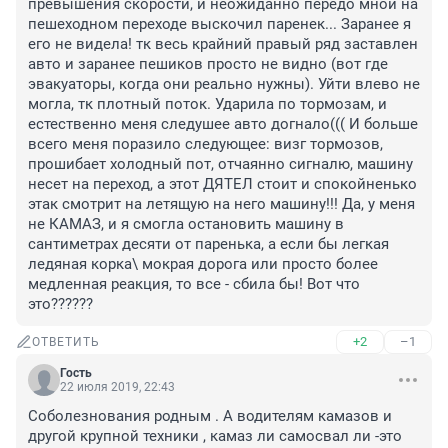
превышения скорости, и неожиданно передо мной на 
пешеходном переходе выскочил паренек... Заранее я 
его не видела! тк весь крайний правый ряд заставлен 
авто и заранее пешиков просто не видно (вот где 
эвакуаторы, когда они реально нужны). Уйти влево не 
могла, тк плотный поток. Ударила по тормозам, и 
естественно меня следушее авто догнало((( И больше 
всего меня поразило следующее: визг тормозов, 
прошибает холодный пот, отчаянно сигналю, машину 
несет на переход, а этот ДЯТЕЛ стоит и спокойненько 
этак смотрит на летящую на него машину!!! Да, у меня 
не КАМАЗ, и я смогла остановить машину в 
сантиметрах десяти от паренька, а если бы легкая 
ледяная корка\ мокрая дорога или просто более 
медленная реакция, то все - сбила бы! Вот что 
это??????
+2
–1
ОТВЕТИТЬ
Гость
22 июля 2019, 22:43
Соболезнования родным . А водителям камазов и 
другой крупной техники , камаз ли самосвал ли -это 