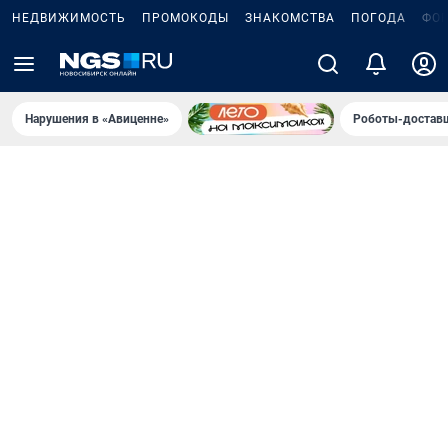
НЕДВИЖИМОСТЬ
ПРОМОКОДЫ
ЗНАКОМСТВА
ПОГОДА
ФО
Нарушения в «Авиценне»
Роботы-доставщ