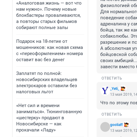
«Аналоговая жизнь — вот что
физиологией обя
нам нужно». Почему новые
Для нормальног
блокбастеры проваливаются,
поведение собак
а повторы старых фильмов
адреналина у са
собирают полные залы
бойца, так же к
собаколюбы. Это
Подарок на 18-летие от
разрешение и пс
мошенников: как новая схема
А абсолютная уг
с «переоформлением» номера
бойцовской соба
оставит вас без денег
своих амбиций..
завести вместо б
Заплатят по полной:
ОТВЕТИТЬ
новосибирских владельцев
электрокаров оставили без
_Yeti_
налоговых льгот
13 мая 2019, 1
Что по этому по
«Нет сил и времени
заниматься». Тюнингованную
ОТВЕТИТЬ
«шестерку» продают в
Новосибирске — как
gooliaff
прокачали «Ладу»
13 мая 2019, 1