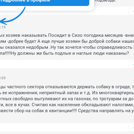
хозяева тоже держали ее на поводке, а не в подъезде.
3:19
ых хозяев наказывать Посидит в Сизо погодика месяцев -вни
ям -добрее будет А еще лучше хозяин бы доброй собаки нашелс
ы оказался недобрым .Ну так хочется чтобы справедливость х
а!!!!!Ну должны же быть подлые и наглые люди наказаны?
0:09
ы частного сектора отказываются держать собаку в ограде, т.к
ь ее испражнения, неприятный запах и т.д. Из многоквартирн
ных свободно выгуливают их на газонах, по тротуарам за до
и, все в кучах. Считаю как население обкладывают налогами, 
ести сбор на собак в квитанции!!!! Средства направлять на у