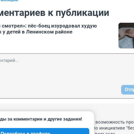
БЛИКАЦИИ
ментариев к публикации
и смотрел»: пёс-боец изуродовал худую
х у детей в Ленинском районе
Отп
1:29
ды за комментарии и другие задания!
онял, была на поводке, у второй собаки была возможность про
е затевать драку. Значит драка произошла по инициативе "бе
Подробнее в профиле