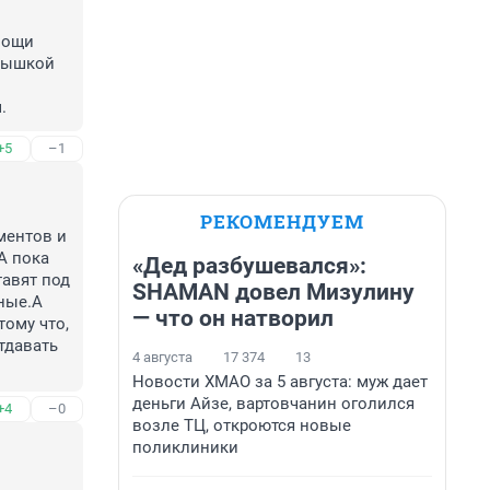
ощи 
мышкой 
.
+5
–1
РЕКОМЕНДУЕМ
ентов и 
 пока 
«Дед разбушевался»:
авят под 
SHAMAN довел Мизулину
ые.А 
— что он натворил
ому что, 
давать 
4 августа
17 374
13
Новости ХМАО за 5 августа: муж дает
деньги Айзе, вартовчанин оголился
+4
–0
возле ТЦ, откроются новые
поликлиники