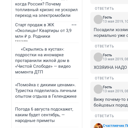
когда Россия? Почему
ОТВЕТИТЬ
топливный кризис не ускорил
переход на электромобили
Гость
13 мая 2019, 1
Старт продаж в ЖК
Посадили хозяин
«Околица»! Квартиры от 3,9
нормально уже с
млн ₽ р. Родники
ОТВЕТИТЬ
«Скрылись в кустах»:
подростки на иномарке
Гость
13 мая 2019, 0
протаранили жилой дом в
«Чистой Слободе» — видео
ХОЗЯИНА НАДО 
момента ДТП
ОТВЕТИТЬ
«Помойка с дикими ценами».
Гость
Туристка поделилась личным
13 мая 2019, 0
опытом отдыха в Геленджике
Вижу почему-то 
бойцовых пород
Погода 6 августа подскажет,
каким будет сентябрь, —
ОТВЕТИТЬ
народные приметы
Счастливчик П