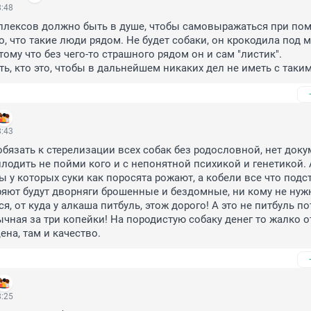
8:48
плексов должно быть в душе, чтобы самовыражаться при пом
но, что такие люди рядом. Не будет собаки, он крокодила под 
тому что без чего-то страшного рядом он и сам "листик".

ть, кто это, чтобы в дальнейшем никаких дел не иметь с таким
8:43
бязать к стерелизации всех собак без родословной, нет докум
плодить не пойми кого и с непонятной психикой и генетикой. А
ы у которых суки как поросята рожают, а кобели все что подст
яют будут дворняги брошенные и бездомные, ни кому не нужн
, от куда у алкаша питбуль, этож дорого! А это не питбуль пот
ычная за три копейки! На породистую собаку денег то жалко от
цена, там и качество.
8:25