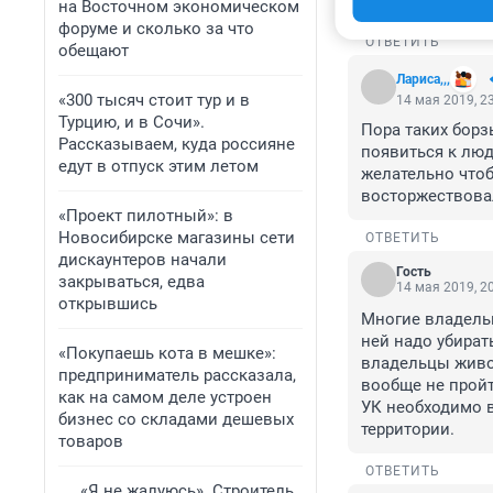
собаки. Если ее 
на Восточном экономическом
форуме и сколько за что
ОТВЕТИТЬ
обещают
Лариса,,,
«300 тысяч стоит тур и в
14 мая 2019, 2
Турцию, и в Сочи».
Пора таких борз
Рассказываем, куда россияне
появиться к люд
едут в отпуск этим летом
желательно чтоб
восторжествовал
«Проект пилотный»: в
Новосибирске магазины сети
ОТВЕТИТЬ
дискаунтеров начали
Гость
закрываться, едва
14 мая 2019, 2
открывшись
Многие владельц
ней надо убират
«Покупаешь кота в мешке»:
владельцы живот
предприниматель рассказала,
вообще не пройт
как на самом деле устроен
УК необходимо вв
бизнес со складами дешевых
территории.
товаров
ОТВЕТИТЬ
«Я не жалуюсь». Строитель