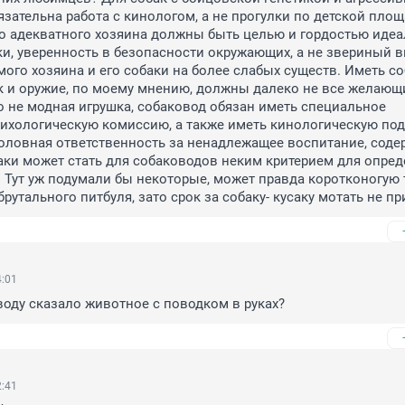
зательна работа с кинологом, а не прогулки по детской площа
о адекватного хозяина должны быть целью и гордостью идеа
и, уверенность в безопасности окружающих, а не звериный в
мого хозяина и его собаки на более слабых существ. Иметь со
ак и оружие, по моему мнению, должны далеко не все желающи
 не модная игрушка, собаковод обязан иметь специальное 
ихологическую комиссию, а также иметь кинологическую подг
оловная ответственность за ненадлежащее воспитание, соде
ки может стать для собаководов неким критерием для опред
. Тут уж подумали бы некоторые, может правда коротконогую т
рутального питбуля, зато срок за собаку- кусаку мотать не пр
4:01
воду сказало животное с поводком в руках?
2:41