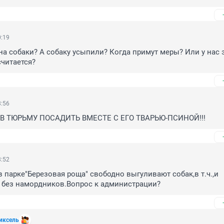
0:19
а собаки? А собаку усыпили? Когда примут меры? Или у нас э
читается?
8:56
В ТЮРЬМУ ПОСАДИТЬ ВМЕСТЕ С ЕГО ТВАРЬЮ-ПСИНОЙ!!!
8:52
в парке"Березовая роща" свободно выгуливают собак,в т.ч.,и 
 без намордников.Вопрос к администрации?
иксель