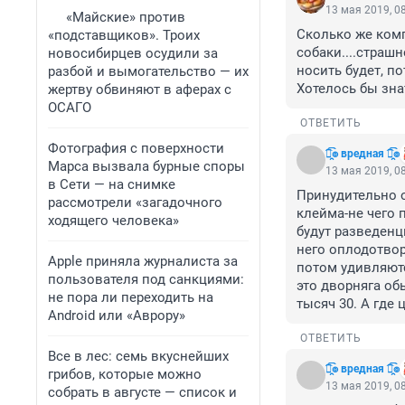
13 мая 2019, 0
«Майские» против
Сколько же ком
«подставщиков». Троих
собаки....страш
новосибирцев осудили за
носить будет, по
разбой и вымогательство — их
Хотелось бы зна
жертву обвиняют в аферах с
ОСАГО
ОТВЕТИТЬ
Фотография с поверхности
͡๏̯͡๏ вредная ͡๏̯͡๏
Марса вызвала бурные споры
13 мая 2019, 0
в Сети — на снимке
Принудительно о
рассмотрели «загадочного
клейма-не чего 
ходящего человека»
будут разведенц
него оплодотвор
Apple приняла журналиста за
потом удивляются
пользователя под санкциями:
это дворняга об
не пора ли переходить на
тысяч 30. А где 
Android или «Аврору»
ОТВЕТИТЬ
Все в лес: семь вкуснейших
͡๏̯͡๏ вредная ͡๏̯͡๏
грибов, которые можно
13 мая 2019, 0
собрать в августе — список и