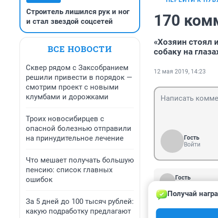
ПЕРЕЙТИ К ПУ
Строитель лишился рук и ног
170 ком
и стал звездой соцсетей
«Хозяин стоял 
ВСЕ НОВОСТИ
собаку на глаза
Сквер рядом с Заксобранием
12 мая 2019, 14:23
решили привести в порядок —
смотрим проект с новыми
клумбами и дорожками
Троих новосибирцев с
опасной болезнью отправили
на принудительное лечение
Гость
Войти
Что мешает получать большую
пенсию: список главных
Гость
ошибок
15 мая 2019, 1
Получай награ
Собака, как я п
За 5 дней до 100 тысяч рублей:
пройти мимо и н
какую подработку предлагают