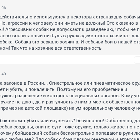
9:06
действительно используются в некоторых странах для собачьи
о, агрессии к человеку они иметь не должны! Это сказано в 
ы! Агрессивных собак не допускают к разведению, чтобы не п
льно воспитанный питбуль в руках адекватного хозяина - лас
обака. Собака это зеркало хозяина. И собачьи бои в нашей стр
ом! Так что на хозяине вся ответственность
2:40
а законов в России... Огнестрельное или пневматическое ору
т и убить, и покалечить. Поэтому на его приобретение и 
ужны разрешение и контроль специальных органов. Кому уго
ружие не дают, да и разгуливать с ним в местах общественног
пример на детской площадке) на ум нормальному человеку не
бака может убить или изувечить? Безусловно! Собственно, для
обак созданы, они по сути тоже оружие, только живое, но не 
почему бойцовский собаки бесконтрольно попадают в руки лю
их любимцев? Для собак с бойцовской генетикой и агрессив