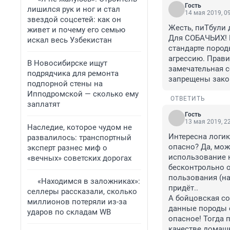
Гость
лишился рук и ног и стал
14 мая 2019, 0
звездой соцсетей: как он
Жесть, пиТбули 
живет и почему его семью
Для СОБАЧЬИХ! Н
искал весь Узбекистан
стандарте пород
агрессию. Прави
В Новосибирске ищут
замечательная с
подрядчика для ремонта
запрещены закон
подпорной стены на
Ипподромской — сколько ему
ОТВЕТИТЬ
заплатят
Гость
13 мая 2019, 2
Наследие, которое чудом не
Интересна логик
развалилось: транспортный
опасно? Да, може
эксперт разнес миф о
использование н
«вечных» советских дорогах
бесконтрольно о
пользования (на
«Находимся в заложниках»:
придёт.. 

селлеры рассказали, сколько
А бойцовская со
миллионов потеряли из-за
данные породы с
ударов по складам WB
опасное! Тогда 
качестве домашн