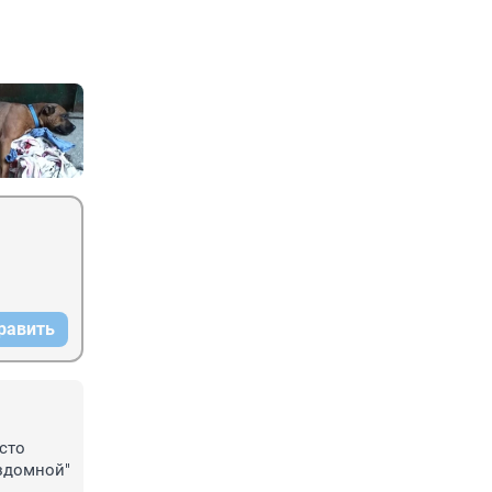
равить
сто 
здомной" 