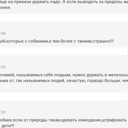
бще на привязи держать надо. А если выводить за пределы жил
нике.
2:04
ей,которые с собаками,а тем более с такими,страшно!!!
2:03
онажей, называемых себя людьми, нужно держать в железных
рьма от, так называемых людей, зачастую, гораздо больше, чем
2:02
собака если от природы такая,одевать намордник,штрафовать 
 дети!!!