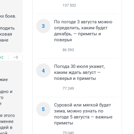
137 502
х боев. 
По погоде 3 августа можно
3
определить, каким будет
лодить 
декабрь, — приметы и
ковая 
поверья
ане 
86 593
+2
–0
Погода 30 июля укажет,
4
каким ждать август —
поверья и приметы
жие 
77 249
дно и 
о 
 
Суровой или мягкой будет
5
зима, можно узнать по
 этого 
погоде 5 августа — важные
менее 
приметы
дей в 
75 040
ной 