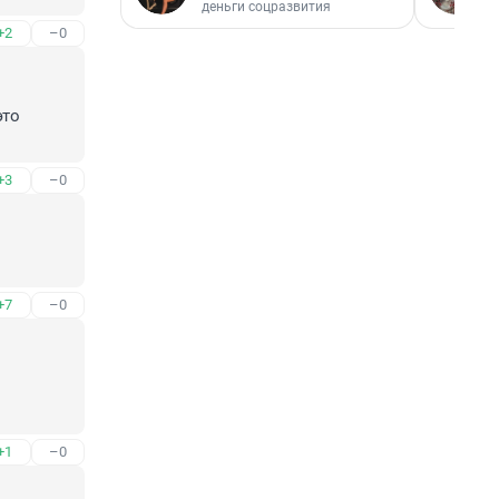
деньги соцразвития
+2
–0
то 
+3
–0
+7
–0
+1
–0