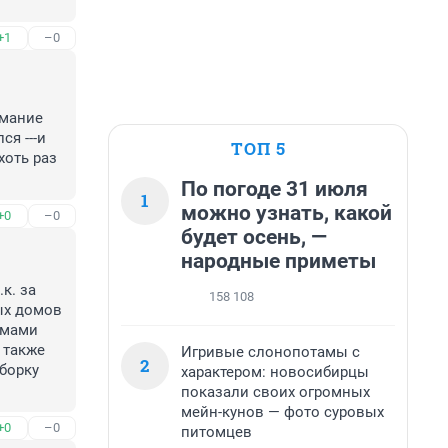
+1
–0
мание 
я ---и 
ТОП 5
оть раз 
По погоде 31 июля
1
можно узнать, какой
+0
–0
будет осень, —
народные приметы
. за 
158 108
ых домов 
мами 
также 
Игривые слонопотамы с
2
борку 
характером: новосибирцы
показали своих огромных
мейн-кунов — фото суровых
+0
–0
питомцев