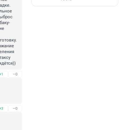
дке. 
льное 
ыброс 
баку-
е 
отовку. 
ржание 
еления 
аксу 
идётся))
+1
–0
+3
–0