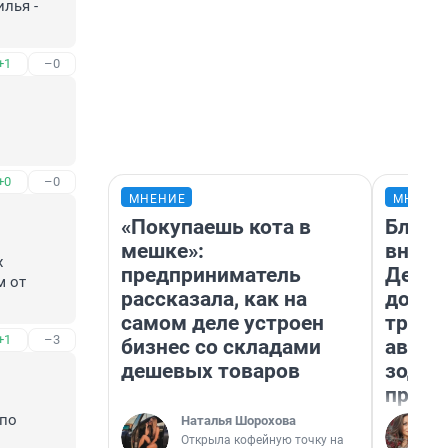
ья - 
+1
–0
+0
–0
МНЕНИЕ
МНЕНИ
«Покупаешь кота в
Близн
мешке»:
внеза
 
предприниматель
Девам
 от 
рассказала, как на
допол
самом деле устроен
траты
+1
–3
бизнес со складами
август
дешевых товаров
зодиа
прогн
по 
Наталья Шорохова
Открыла кофейную точку на