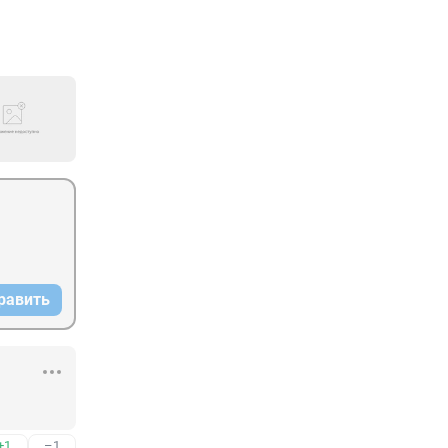
равить
+1
–1