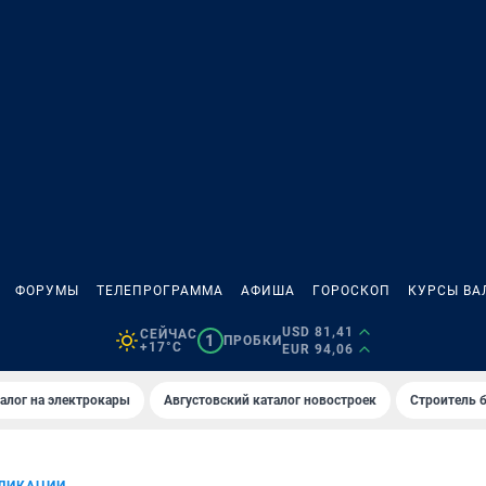
ФОРУМЫ
ТЕЛЕПРОГРАММА
АФИША
ГОРОСКОП
КУРСЫ ВА
USD 81,41
СЕЙЧАС
1
ПРОБКИ
+17°C
EUR 94,06
алог на электрокары
Августовский каталог новостроек
Строитель б