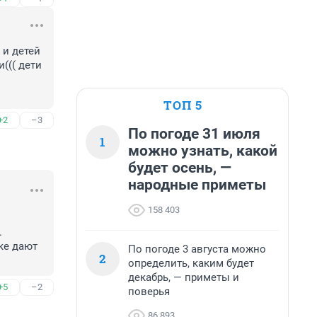
и детей 
(( дети 
ТОП 5
+2
–3
По погоде 31 июля
1
можно узнать, какой
будет осень, —
народные приметы
158 403


е дают 
По погоде 3 августа можно
2
определить, каким будет
декабрь, — приметы и
+5
–2
поверья
86 893