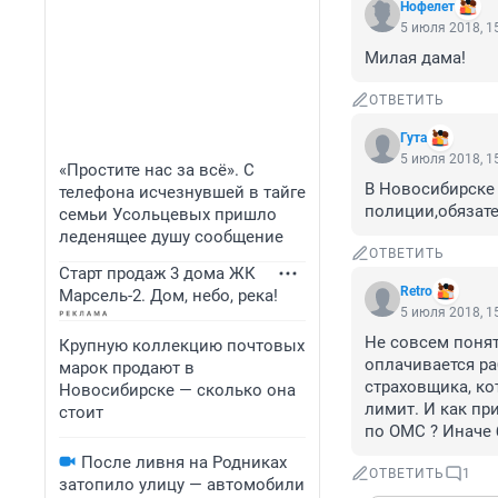
Нофелет
5 июля 2018, 1
Милая дама!
ОТВЕТИТЬ
Гута
5 июля 2018, 1
«Простите нас за всё». С
В Новосибирске 
телефона исчезнувшей в тайге
полиции,обязате
семьи Усольцевых пришло
леденящее душу сообщение
ОТВЕТИТЬ
Старт продаж 3 дома ЖК
Retro
Марсель-2. Дом, небо, река!
5 июля 2018, 1
Не совсем понят
Крупную коллекцию почтовых
оплачивается ра
марок продают в
страховщика, ко
Новосибирске — сколько она
лимит. И как пр
стоит
по ОМС ? Иначе 
После ливня на Родниках
ОТВЕТИТЬ
1
затопило улицу — автомобили