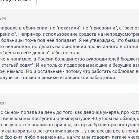
8:29
ировка в обвинении: не "похитили", не "присвоили", а "распо
рению". Например, использование средств на непредусмотре
 больницы тоже под неё попадает. Я не утверждаю, что бывша
то невиновна, но делать на основании прочитанного в статье 
и "деньги себе делала", я бы не стал.

ко я понимаю, в России большинство руководителей бюджетн
 статьёй ходят". И не только подворовывающие и берущие взя
ое, немало. Но и остальные - потому что работать соблюдая вс
лучится только в режиме итальянской забастовки.
8:07
 с сыном попала за день до того, как девочка умерла, про кот
. вечером мы поступили с температурой 40, утром на обходе, 
ез результатов анализов пришла, которые брали при поступлен
 у сына хрипы в легких начинаются... у нас всегда все в легкие
о бронхит, либо пневмония... на что мне говорят- легкие чисты