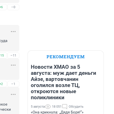
+6
–0
уда 
+15
–11
РЕКОМЕНДУЕМ
Новости ХМАО за 5
августа: муж дает деньги
Айзе, вартовчанин
+2
–1
оголился возле ТЦ,
откроются новые
поликлиники
кое 
5 августа
18 051
Обсудить
чески 
«Она крикнула: „Дядя Боря!“»