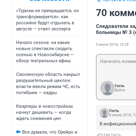
ПЕРЕЙТИ К ПУ
70 комм
«Туризм не прекращается, он
трансформируется»: как
россияне будут отдыхать в
Следователи за
августе — ответ эксперта
больницы № 3 (
Начало сезона: на какие
5 июля 2018, 10:28
новые спектакли сходить
осенью в Новосибирске —
обзор театральных афиш
Смоленскую область накрыл
разрушительный циклон:
власти ввели режим ЧС, есть
Гость
Войти
погибшие — кадры
Квартиры в новостройках
Гость
начнут дешеветь — когда
6 июля 2018, 1
ждать снижения цен
В инфекционной
Все думали, что Орейро и
ОТВЕТИТЬ