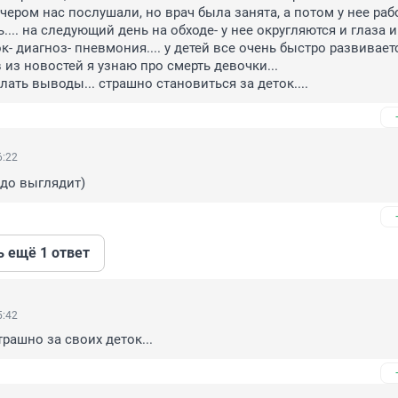
чером нас послушали, но врач была занята, а потом у нее рабо
... на следующий день на обходе- у нее округляются и глаза и 
- диагноз- пневмония.... у детей все очень быстро развивается.
 из новостей я узнаю про смерть девочки... 

лать выводы... страшно становиться за деток....
6:22
одо выглядит)
ь ещё 1 ответ
5:42
рашно за своих деток...