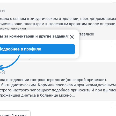
0:19
ежала с сыном в хирургическом отделении, всех детдомовских 
привязывали пластырем к железным кроватям после операции(
лись, плакали...

пор... умру, ребенка одного в больнице не оставлю!!!
ы за комментарии и другие задания!
Подробнее в профиле
ь ещё 1 ответ
9:09
ла в отделении гастроэнтерологии(по скорой привезли).

 быть диетическим. Кормили:сосисками,пряниками,печеньем.
строго-настрого запрещают подобное приносить.И при выписк
трожайшей диеты,а в больнице можно...
ь ещё 1 ответ