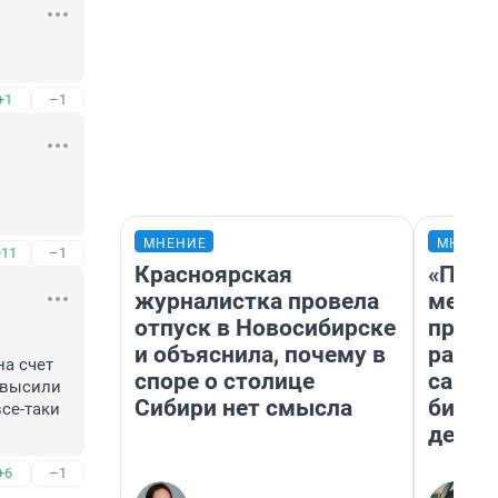
+1
–1
МНЕНИЕ
МНЕНИ
+11
–1
Красноярская
«Поку
журналистка провела
мешке
отпуск в Новосибирске
предп
и объяснила, почему в
расска
а счет 
споре о столице
самом
высили 
Сибири нет смысла
бизне
се-таки 
дешев
+6
–1