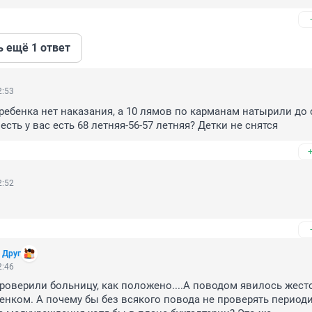
ь ещё 1 ответ
2:53
ребенка нет наказания, а 10 лямов по карманам натырили до с
сть у вас есть 68 летняя-56-57 летняя? Детки не снятся
2:52
 Друг
2:46
проверили больницу, как положено....А поводом явилось жесто
енком. А почему бы без всякого повода не проверять периоди