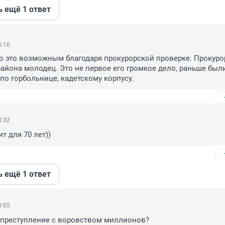
ь ещё 1 ответ
5:16
ло это возможным благодаря прокурорской проверке. Прокурор
айона молодец. Это не первое его громкое дело, раньше были
по горбольнице, кадетскому корпусу.
3:32
т для 70 лет))
ь ещё 1 ответ
3:05
 преступление с воровством миллионов?