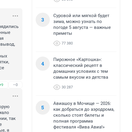
Суровой или мягкой будет
3
зима, можно узнать по
рядились 
погоде 5 августа — важные
нные 
приметы
я 
77 380
вывод, 
ых 
Пирожное «Картошка»:
тки, 
4
классический рецепт в
е 
домашних условиях с тем
самым вкусом из детства
+9
–0
30 287
Авиашоу в Мочище — 2026:
5
орую 
как добраться до аэродрома,
мало 
сколько стоят билеты и
ии, так 
полная программа
 
фестиваля «Вива Авиа!»
е, я 