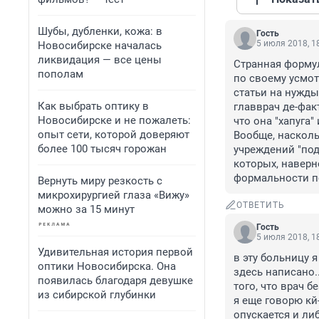
Шубы, дубленки, кожа: в
Гость
5 июля 2018, 1
Новосибирске началась
ликвидация — все цены
Странная формул
пополам
по своему усмот
статьи на нужды
Как выбрать оптику в
главврач де-фак
Новосибирске и не пожалеть:
что она "хапуга" 
опыт сети, которой доверяют
Вообще, насколь
более 100 тысяч горожан
учреждений "под
которых, наверн
формальности по
Вернуть миру резкость с
микрохирургией глаза «Вижу»
ОТВЕТИТЬ
можно за 15 минут
Гость
5 июля 2018, 1
Удивительная история первой
в эту больницу я
оптики Новосибирска. Она
здесь написано..
появилась благодаря девушке
того, что врач б
из сибирской глубинки
я еще говорю кй-
опускается и либ