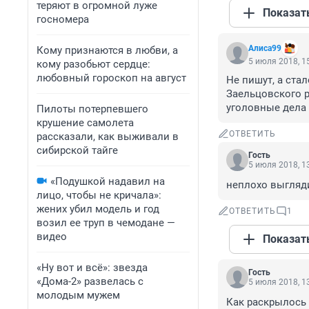
теряют в огромной луже
Показат
госномера
Алиса99
Кому признаются в любви, а
5 июля 2018, 1
кому разобьют сердце:
любовный гороскоп на август
Не пишут, а ста
Заельцовского р
уголовные дела 
Пилоты потерпевшего
крушение самолета
ОТВЕТИТЬ
рассказали, как выживали в
сибирской тайге
Гость
5 июля 2018, 1
«Подушкой надавил на
неплохо выгляди
лицо, чтобы не кричала»:
жених убил модель и год
ОТВЕТИТЬ
1
возил ее труп в чемодане —
видео
Показат
«Ну вот и всё»: звезда
Гость
«Дома-2» развелась с
5 июля 2018, 1
молодым мужем
Как раскрылось