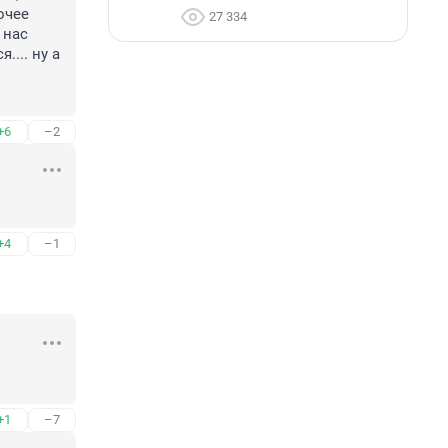
чее 
27 334
нас 
... ну а 
+6
–2
+4
–1
+1
–7