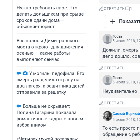
Нужно требовать свое. Что
ОТВЕТИТЬ
1
делать дольщикам при срыве
сроков сдачи дома —
Показат
объясняет юрист
Гость
Все полосы Димитровского
5 июля 2018, 1
моста откроют для движения
Дожили, смерть 
осенью — какие работы
дело дошло. сове
выполняют сейчас
ОТВЕТИТЬ
У могилы педофила. Его
Гость
смерть разделила страну на
5 июля 2018, 1
два лагеря, а защитника детей
Неудивительно
отправила за решетку
ОТВЕТИТЬ
Больше не скрывает:
Полина Гагарина показала
Самый Верный
романтичные кадры с новым
5 июля 2018, 1
избранником
То есть просто 
обращение с реб
«Четырех мужей потеряла»: