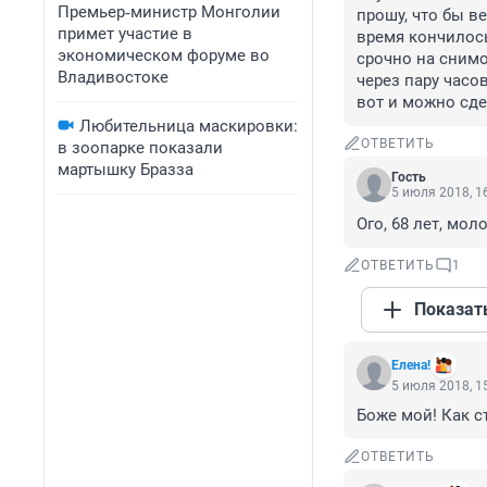
Премьер‑министр Монголии
прошу, что бы ве
примет участие в
время кончилось.
экономическом форуме во
срочно на снимок
Владивостоке
через пару часов
вот и можно сде
Любительница маскировки:
ОТВЕТИТЬ
в зоопарке показали
мартышку Бразза
Гость
5 июля 2018, 1
Ого, 68 лет, мол
ОТВЕТИТЬ
1
Показат
Елена!
5 июля 2018, 1
Боже мой! Как ст
ОТВЕТИТЬ