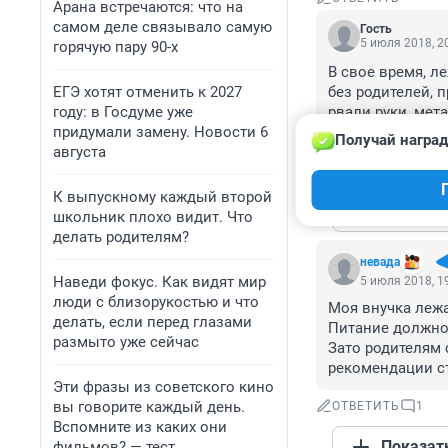
Арана встречаются: что на
самом деле связывало самую
Гость
5 июля 2018, 2
горячую пару 90-х
В свое время, л
ЕГЭ хотят отменить к 2027
без родителей, 
году: в Госдуме уже
рвали руки, мета
придумали замену. Новости 6
ужасно!!! С тех 
Получай наград
августа
ОТВЕТИТЬ
1
К выпускному каждый второй
Показат
школьник плохо видит. Что
делать родителям?
невада
Наведи фокус. Как видят мир
5 июля 2018, 1
люди с близорукостью и что
Моя внучка лежа
делать, если перед глазами
Питание должно
размыто уже сейчас
Зато родителям 
рекомендации с
Эти фразы из советского кино
вы говорите каждый день.
ОТВЕТИТЬ
1
Вспомните из каких они
Показат
фильмов? — тест