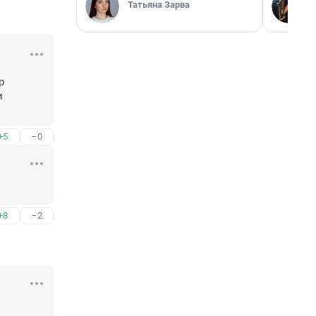
Татьяна Зарва
 
 
+5
–0
+8
–2