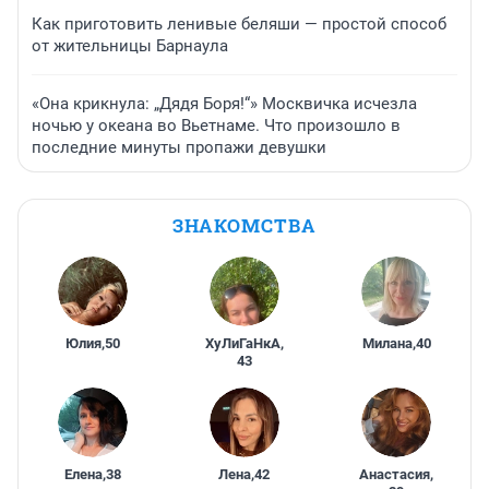
Как приготовить ленивые беляши — простой способ
от жительницы Барнаула
«Она крикнула: „Дядя Боря!“» Москвичка исчезла
ночью у океана во Вьетнаме. Что произошло в
последние минуты пропажи девушки
ЗНАКОМСТВА
Юлия
,
50
ХуЛиГаНкА
,
Милана
,
40
43
Елена
,
38
Лена
,
42
Анастасия
,