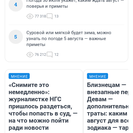
Погода 30 июля укажет, каким ждать август —
4
поверья и приметы
77 318
13
Суровой или мягкой будет зима, можно
5
узнать по погоде 5 августа — важные
приметы
76 212
12
МНЕНИЕ
МНЕНИЕ
«Снимите это
Близнецам —
немедленно»:
внезапные пер
журналистке НГС
Девам —
пришлось раздеться,
дополнительн
чтобы попасть в суд, —
траты: каким б
на что можно пойти
август для все
ради новости
зодиака — таро