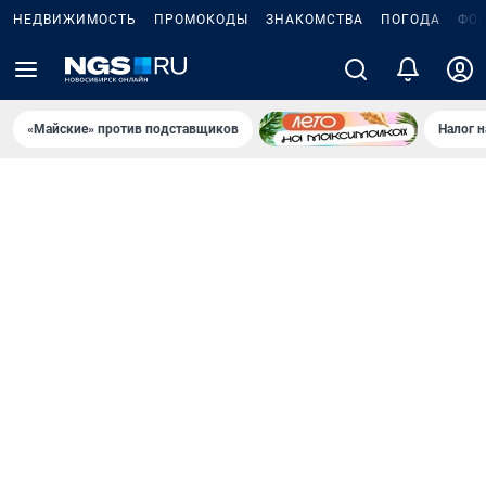
НЕДВИЖИМОСТЬ
ПРОМОКОДЫ
ЗНАКОМСТВА
ПОГОДА
ФО
«Майские» против подставщиков
Налог 