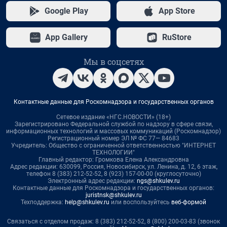
Google Play
App Store
App Gallery
RuStore
Мы в соцсетях
Контактные данные для Роскомнадзора и государственных органов
Сетевое издание «НГС.НОВОСТИ» (18+)
Зарегистрировано Федеральной службой по надзору в сфере связи,
информационных технологий и массовых коммуникаций (Роскомнадзор)
Регистрационный номер ЭЛ № ФС 77— 84683
Учредитель: Общество с ограниченной ответственностью "ИНТЕРНЕТ
ТЕХНОЛОГИИ"
Главный редактор: Громкова Елена Александровна
Адрес редакции: 630099, Россия, Новосибирск, ул. Ленина, д. 12, 6 этаж,
телефон 8 (383) 212-52-52, 8 (923) 157-00-00 (круглосуточно)
Электронный адрес редакции:
ngs@shkulev.ru
Контактные данные для Роскомнадзора и государственных органов:
juristnsk@shkulev.ru
Техподдержка:
help@shkulev.ru
или воспользуйтесь
веб-формой
Связаться с отделом продаж: 8 (383) 212-52-52, 8 (800) 200-03-83 (звонок