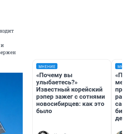
дходит
 и
вержен
МНЕНИЕ
МНЕНИ
«Почему вы
«Поку
улыбаетесь?»
мешке
Известный корейский
предп
рэпер зажег с сотнями
расска
новосибирцев: как это
самом
было
бизне
дешев