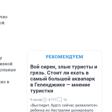
ычно
ой.
РЕКОМЕНДУЕМ
у
тивной
Вой сирен, злые туристы и
дольные
грязь. Стоит ли ехать в
самый большой аквапарк
нно в
в Геленджике — мнение
туристки
9 часов
8 717
16
«Выглядит, будто сейчас развалится»:
ребенка из Австралии шокировало