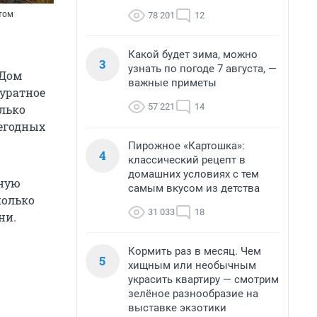
том
78 201
12
Какой будет зима, можно
3
узнать по погоде 7 августа, —
 Дом
важные приметы
куратное
57 221
14
олько
жегодных
Пирожное «Картошка»:
4
классический рецепт в
домашних условиях с тем
мную
самым вкусом из детства
колько
31 033
18
ни.
Кормить раз в месяц. Чем
5
хищным или необычным
украсить квартиру — смотрим
зелёное разнообразие на
выставке экзотики