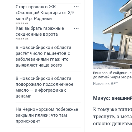
Старт продаж в ЖК
«Околица»! Квартиры от 3,9
млн ₽ р. Родники
Как выбрать гаражные
секционные ворота
В Новосибирской области
растёт число пациентов с
заболеваниями глаз: что
выявляют чаще всего
Виниловый сайдинг не
до летней жары без р
В Новосибирской области
подорожало подсолнечное
Источник: 
GPT
масло — инфографика с
ценами
Минус: внешни
К тому же вини
На Черноморском побережье
закрыли пляжи: что там
треснуть, а мет
происходит
опасно: дешевы