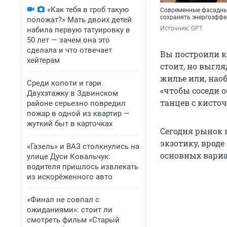
«Как тебя в гроб такую
Современные фасадные
сохранять энергоэффе
положат?» Мать двоих детей
Источник: 
GPT
набила первую татуировку в
50 лет — зачем она это
сделала и что отвечает
Вы построили к
хейтерам
стоит, но выгл
жилье или, наоб
Среди копоти и гари.
«чтобы соседи о
Двухэтажку в Здвинском
танцев с кисто
районе серьезно повредил
пожар в одной из квартир —
жуткий быт в карточках
Сегодня рынок 
экзотику, вроде
«Газель» и ВАЗ столкнулись на
основных вариа
улице Дуси Ковальчук:
водителя пришлось извлекать
из искорёженного авто
«Финал не совпал с
ожиданиями»: стоит ли
смотреть фильм «Старый