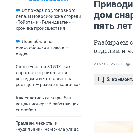
Приводи
От пожара до уголовного
дом снар
дела. В Новосибирске сгорели
«Тойота» и «Гелендваген» —
пять лет
хроника происшествия
Разбираем 
Лося сбили на
новосибирской трассе —
отделки и ч
видео
23 мая 2026, 08:00
Спрос упал на 30-50%: как
дорожает строительство
коттеджей и что влияет на
2
коммент
рост цен — разбор в карточках
Как спастись от жары без
кондиционера: 5 работающих
способов
Трамвай, чекисты и
«чудильник»: чем жила улица