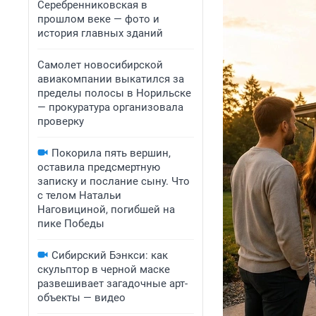
Серебренниковская в
прошлом веке — фото и
история главных зданий
Самолет новосибирской
авиакомпании выкатился за
пределы полосы в Норильске
— прокуратура организовала
проверку
Покорила пять вершин,
оставила предсмертную
записку и послание сыну. Что
с телом Натальи
Наговициной, погибшей на
пике Победы
Сибирский Бэнкси: как
скульптор в черной маске
развешивает загадочные арт-
объекты — видео