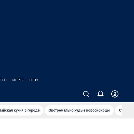
ЛЮТ
ИГРЫ
ZODY
тайская кухня в городе
Экстремально худые новосибирцы
Старт те