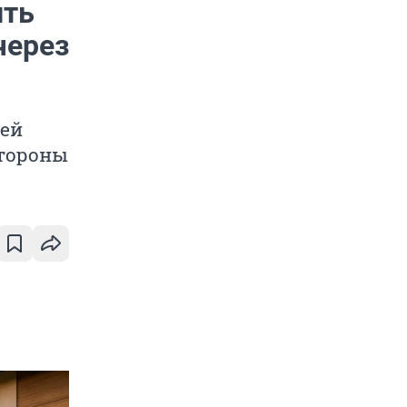
ить
через
ей
стороны