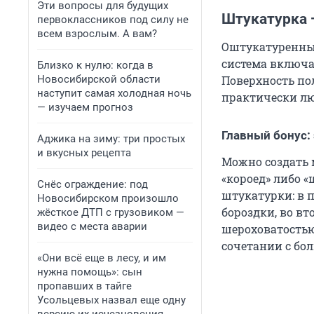
Эти вопросы для будущих
Штукатурка 
первоклассников под силу не
всем взрослым. А вам?
Оштукатуренный
система включа
Близко к нулю: когда в
Новосибирской области
Поверхность по
наступит самая холодная ночь
практически лю
— изучаем прогноз
Главный бонус:
Аджика на зиму: три простых
и вкусных рецепта
Можно создать
«короед» либо 
Снёс ограждение: под
штукатурки: в 
Новосибирском произошло
бороздки, во в
жёсткое ДТП с грузовиком —
видео с места аварии
шероховатостью
сочетании с бо
«Они всё еще в лесу, и им
нужна помощь»: сын
пропавших в тайге
Усольцевых назвал еще одну