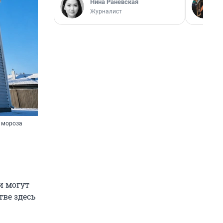
Нина Раневская
Журналист
о мороза
и могут
тве здесь