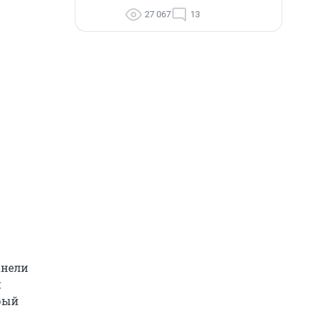
27 067
13
анели
и
рый