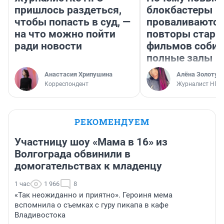
пришлось раздеться,
блокбастеры
чтобы попасть в суд, —
проваливаются,
на что можно пойти
повторы стары
ради новости
фильмов соби
полные залы
Анастасия Хрипушина
Алёна Золотух
Корреспондент
Журналист НГС
РЕКОМЕНДУЕМ
Участницу шоу «Мама в 16» из
Волгограда обвинили в
домогательствах к младенцу
1 час
1 966
8
«Так неожиданно и приятно». Героиня мема
вспомнила о съемках с гуру пикапа в кафе
Владивостока