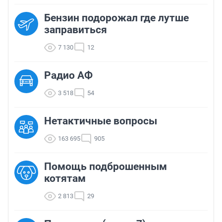
Бензин подорожал где лутше
заправиться
7 130
12
Радио АФ
3 518
54
Нетактичные вопросы
163 695
905
Помощь подброшенным
котятам
2 813
29