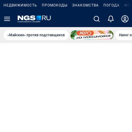
НЕДВИЖИМОСТЬ
ПРОМОКОДЫ
ЗНАКОМСТВА
ПОГОДА
ФО
«Майские» против подставщиков
Налог 