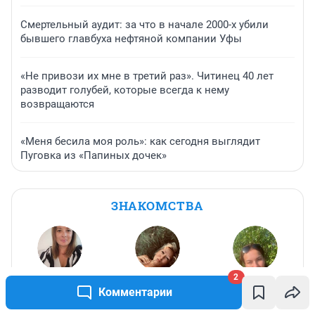
Смертельный аудит: за что в начале 2000-х убили
бывшего главбуха нефтяной компании Уфы
«Не привози их мне в третий раз». Читинец 40 лет
разводит голубей, которые всегда к нему
возвращаются
«Меня бесила моя роль»: как сегодня выглядит
Пуговка из «Папиных дочек»
ЗНАКОМСТВА
2
Ирина
,
46
Юлия
,
50
ХуЛиГаНкА
,
Комментарии
43