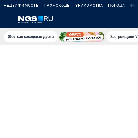
НЕДВИЖИМОСТЬ
ПРОМОКОДЫ
ЗНАКОМСТВА
ПОГОДА
ФО
Жёсткая соседская драка
Застройщики V