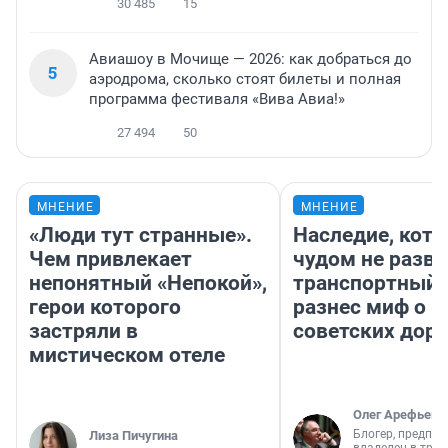
30 485
15
Авиашоу в Мочище — 2026: как добраться до
5
аэродрома, сколько стоят билеты и полная
программа фестиваля «Вива Авиа!»
27 494
50
МНЕНИЕ
МНЕНИЕ
«Люди тут странные».
Наследие, кото
Чем привлекает
чудом не разва
непонятный «Непокой»,
транспортный 
герои которого
разнес миф о 
застряли в
советских доро
мистическом отеле
Олег Арефьев
Блогер, предпри
Лиза Пичугина