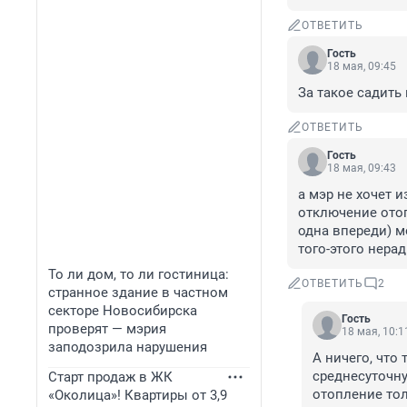
ОТВЕТИТЬ
Гость
18 мая, 09:45
За такое садить 
ОТВЕТИТЬ
Гость
18 мая, 09:43
а мэр не хочет 
отключение отоп
одна впереди) м
того-этого нера
То ли дом, то ли гостиница:
ОТВЕТИТЬ
2
странное здание в частном
секторе Новосибирска
Гость
проверят — мэрия
18 мая, 10:1
заподозрила нарушения
А ничего, что
среднесуточну
Старт продаж в ЖК
отопление тол
«Околица»! Квартиры от 3,9