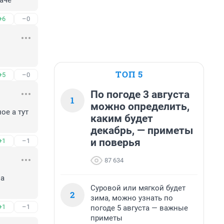
даче
+6
–0
ТОП 5
+5
–0
По погоде 3 августа
1
можно определить,
е а тут 
каким будет
декабрь, — приметы
и поверья
+1
–1
87 634
а 
Суровой или мягкой будет
2
зима, можно узнать по
+1
–1
погоде 5 августа — важные
приметы