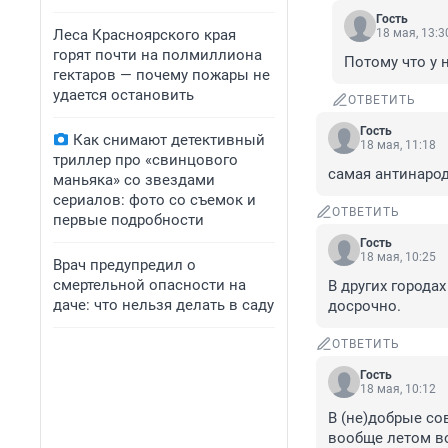
Гость
Леса Красноярского края
18 мая, 13:3
горят почти на полмиллиона
Потому что у 
гектаров — почему пожары не
удается остановить
ОТВЕТИТЬ
Гость
Как снимают детективный
18 мая, 11:18
триллер про «свинцового
самая антинарод
маньяка» со звездами
сериалов: фото со съемок и
ОТВЕТИТЬ
первые подробности
Гость
18 мая, 10:25
Врач предупредил о
смертельной опасности на
В других городах
даче: что нельзя делать в саду
досрочно.
ОТВЕТИТЬ
Гость
18 мая, 10:12
В (не)добрые сов
вообще летом во