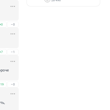
28 496
+0
–0
+7
–1
роче 
+19
–0
ь, 