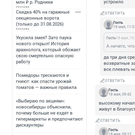
устроило
млн ₽ р. Родники
Скидка 40% на гаражные
ОТВЕТИТЬ
секционные ворота
Гость
(только до 31.08.2026)
18 мая, 11:5
Укусила змея? Зато паука
Гость
18 мая, 10
нового открыл! История
арахнолога, который обожает
свою смертельно опасную
да три дня ср
работу
возвратные за
все.плевать н
Помидоры трескаются и
гниют: как спасти урожай
ОТВЕТИТЬ
томатов — важные правила
Гость
18 мая, 09:42
«Выбираю по акциям»:
высокому началь
новосибирцы объяснили,
живут в благоус
почему больше не ездят в
гипермаркеты и предпочитают
ОТВЕТИТЬ
дискаунтеры
Гость
18 мая, 09:12