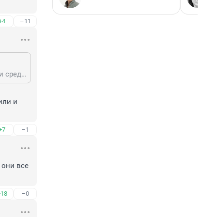
+4
–11
А ничего, что температура на улице тогда зашкаливала, перекрыв раза в три среднесуточную, при которой можно отключать. Вроде никто не требовал вернуть отопление только потому, что раньше выключали на неделю позже, всех все устроило
ли и 
+7
–1
они все 
+18
–0