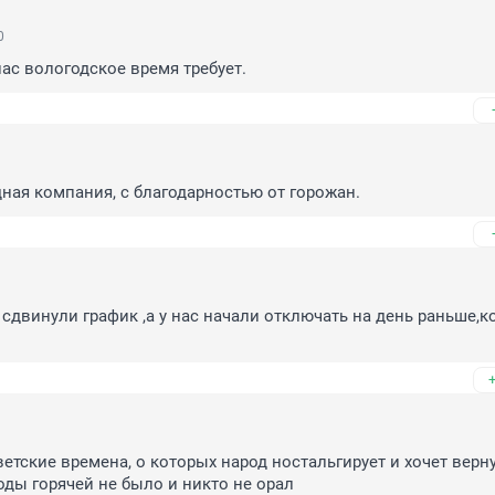
0
нас вологодское время требует.
ная компания, с благодарностью от горожан.
 сдвинули график ,а у нас начали отключать на день раньше,ко
етские времена, о которых народ ностальгирует и хочет вернут
ды горячей не было и никто не орал