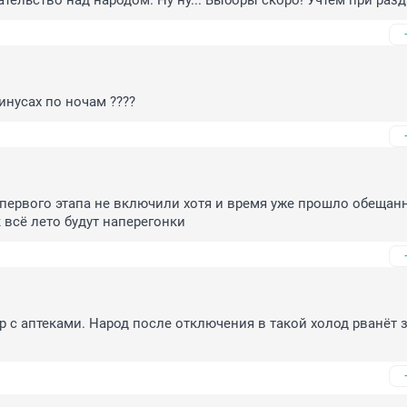
ательство над народом. Ну ну... Выборы скоро! Учтем при раз
инусах по ночам ????
 первого этапа не включили хотя и время уже прошло обещанно
к всё лето будут наперегонки
р с аптеками. Народ после отключения в такой холод рванёт з