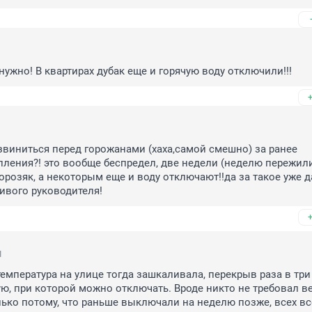
нужно! В квартирах дубак еще и горячую воду отключили!!!
извиниться перед горожанами (хаха,самой смешно) за ранее 
ления?! это вообще беспредел, две недели (неделю пережили
орозяк, а некоторым еще и воду отключают!!да за такое уже д
дивого руководителя!
1
 температура на улице тогда зашкаливала, перекрыв раза в три 
ю, при которой можно отключать. Вроде никто не требовал ве
ько потому, что раньше выключали на неделю позже, всех все