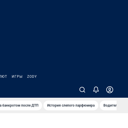
ЛЮТ
ИГРЫ
ZODY
а банкротом после ДТП
История слепого парфюмера
Водители пер