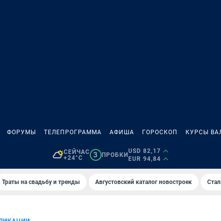
ФОРУМЫ
ТЕЛЕПРОГРАММА
АФИША
ГОРОСКОП
КУРСЫ ВА
USD 82,17
СЕЙЧАС
3
ПРОБКИ
+24°C
EUR 94,84
Траты на свадьбу и тренды
Августовский каталог новостроек
Стал