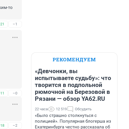
им-то 
+21
–1
РЕКОМЕНДУЕМ
«Девчонки, вы
испытываете судьбу»: что
творится в подпольной
рюмочной на Березовой в
+11
–0
Рязани — обзор YA62.RU
22 часа
12 519
Обсудить
«Было страшно столкнуться с
полицией». Популярная блогерша из
+18
–2
Екатеринбурга честно рассказала об