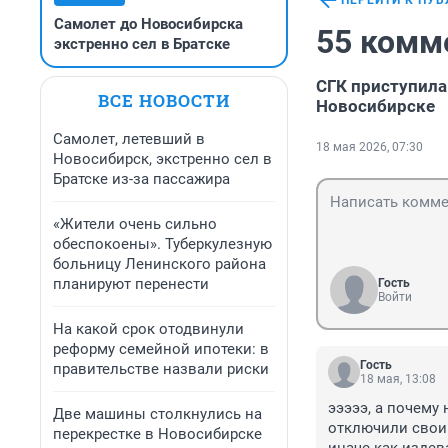
ПЕРЕЙТИ К ПУ
Самолет до Новосибирска
55 комм
экстренно сел в Братске
СГК приступила
ВСЕ НОВОСТИ
Новосибирске
Самолет, летевший в
18 мая 2026, 07:30
Новосибирск, экстренно сел в
Братске из-за пассажира
«Жители очень сильно
обеспокоены». Туберкулезную
больницу Ленинского района
планируют перенести
Гость
Войти
На какой срок отодвинули
реформу семейной ипотеки: в
Гость
правительстве назвали риски
18 мая, 13:08
эээээ, а почему
Две машины столкнулись на
отключили свои 
перекрестке в Новосибирске