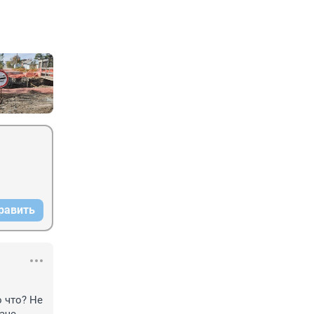
равить
 что? Не 