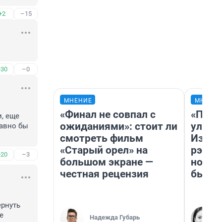
+2
–15
+30
–0
МНЕНИЕ
МНЕНИ
«Финал не совпал с
«Поче
, еще 
ожиданиями»: стоит ли
улыба
авно бы 
смотреть фильм
Извес
«Старый орел» на
рэпер
+20
–3
большом экране —
новос
честная рецензия
было
рнуть 
 
Надежда Губарь