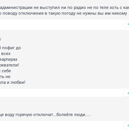
 администрации не выступил ни по радио не по теле хоть с как
о поводу отключения в такую погоду не нужны вы им никому
9
 пофиг до

всех 

вартирах

еватели!

себе

ь не

пла и любви!
е воду горячую отключат...болейте люди.....