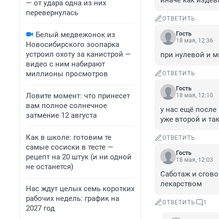
иначе как издев
— от удара одна из них
перевернулась
ОТВЕТИТЬ
Белый медвежонок из
Гость
18 мая, 12:36
Новосибирского зоопарка
устроил охоту за канистрой —
при нулевой и м
видео с ним набирают
миллионы просмотров
ОТВЕТИТЬ
Гость
Ловите момент: что принесет
18 мая, 12:10
вам полное солнечное
у нас ещё после
затмение 12 августа
уже второй и та
Как в школе: готовим те
ОТВЕТИТЬ
самые сосиски в тесте —
Гость
рецепт на 20 штук (и ни одной
18 мая, 12:03
не останется)
Саботаж и сгово
лекарством
Нас ждут целых семь коротких
рабочих недель: график на
ОТВЕТИТЬ
1
2027 год