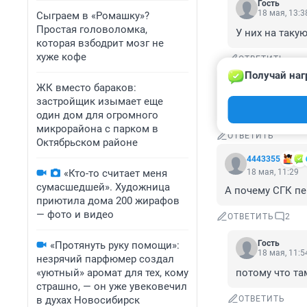
Гость
18 мая, 13:3
Сыграем в «Ромашку»?
Простая головоломка,
У них на таку
которая взбодрит мозг не
хуже кофе
ОТВЕТИТЬ
Получай наг
Гость
ЖК вместо бараков:
18 мая, 11:52
застройщик изымает еще
У депутатов в ко
один дом для огромного
микрорайона с парком в
ОТВЕТИТЬ
Октябрьском районе
4443355
«Кто-то считает меня
18 мая, 11:29
сумасшедшей». Художница
А почему СГК пе
приютила дома 200 жирафов
— фото и видео
ОТВЕТИТЬ
2
Гость
«Протянуть руку помощи»:
18 мая, 11:5
незрячий парфюмер создал
«уютный» аромат для тех, кому
потому что та
страшно, — он уже увековечил
в духах Новосибирск
ОТВЕТИТЬ