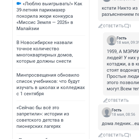
«Люблю выигрывать!» Как
кстати Никто из
39-летняя парикмахер
разъяснением п
покорила жюри конкурса
«Миссис Земля — 2026» в
ОТВЕТИТЬ
1
Малайзии
Гость
В Новосибирске назвали
18 мая, 09:3
точное количество
1959, А МЭРИИ
многоквартирных домов,
людей! У них у 
которые должны снести
котэджи, а в к
стоят водонагр
Минпросвещения обновило
Простые люди 
список учебников: что будут
этого позволит
изучать в школах и колледжах
могут.Всем те
с 1 сентября
ОТВЕТИТЬ
«Сейчас бы всё это
Гость
запретили»: истории из
18 мая, 08:56
советского детства в
дома ледник...ещ
пионерских лагерях
ОТВЕТИТЬ
1