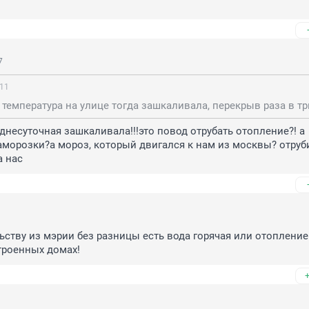
7
:11
еднесуточная зашкаливала!!!это повод отрубать отопление?! а 
морозки?а мороз, который двигался к нам из москвы? отруби
а нас
ству из мэрии без разницы есть вода горячая или отопление 
троенных домах!