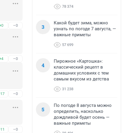
78 374
Какой будет зима, можно
+0
–0
3
узнать по погоде 7 августа, —
важные приметы
57 699
+4
–0
Пирожное «Картошка»:
4
классический рецепт в
домашних условиях с тем
самым вкусом из детства
31 238
+17
–0
По погоде 8 августа можно
5
определить, насколько
дождливой будет осень —
важные приметы
+11
–0