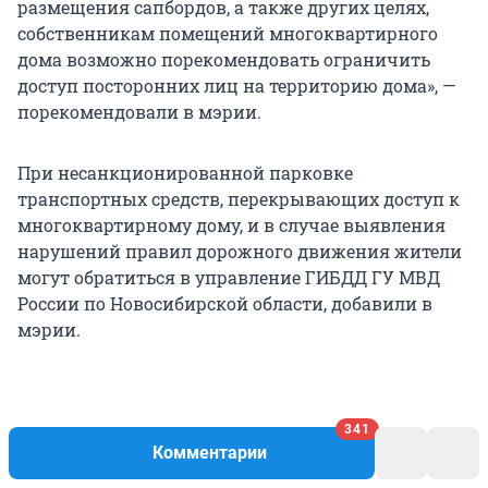
размещения сапбордов, а также других целях,
собственникам помещений многоквартирного
дома возможно порекомендовать ограничить
доступ посторонних лиц на территорию дома», —
порекомендовали в мэрии.
При несанкционированной парковке
транспортных средств, перекрывающих доступ к
многоквартирному дому, и в случае выявления
нарушений правил дорожного движения жители
могут обратиться в управление ГИБДД ГУ МВД
России по Новосибирской области, добавили в
мэрии.
Жители «Европейского берега» Новосибирска
341
нередко сталкиваются с проблемами: например,
Комментарии
они пытаются спасти от высыхания реку, возле