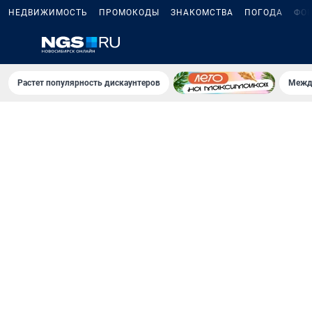
НЕДВИЖИМОСТЬ
ПРОМОКОДЫ
ЗНАКОМСТВА
ПОГОДА
ФО
Растет популярность дискаунтеров
Межд