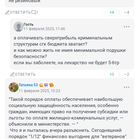
не резиновый
+4
–4
ОТВЕТИТЬ
1
Гость
11 февраля 2025, 11:46
а оплачивать сверхприбыль криминальным 
структурам сгк бюджета хватает?

и как можно жить не имея минимальной подушки 
безопасности?

если вы заболеете, на лекарство не будет 5-6тр
+3
–2
ОТВЕТИТЬ
Татьяна 53
11 февраля 2025, 10:23
"Такой порядок оплаты обеспечивает наибольшую 
социальную защищённость населения, особенно 
граждан, имеющих право на получение субсидии или 
льготы по оплате жилищно-коммунальных услуг, — 
объяснили в министерстве. — "

 Что я и пыталась вчера разъяснить. Сегодняшний 
порядок "1/12" финансово выгоднее для "ветеранов"