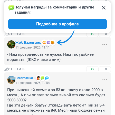
ОТВЕТИТЬ
Получай награды за комментарии и другие 
Гость
11 февраля 2025, 11:23
задания!
в честь этого отопление понизили 
Подробнее в профиле
????????????????????????????????????????
+0
–0
ОТВЕТИТЬ
Жаба Васильевна
11 февраля 2025, 11:11
- Нам прозрачность не нужна. Нам так удобнее 
воровать! (ЖКХ и иже с ним).
+2
–0
ОТВЕТИТЬ
НесогласнаяЯ
11 февраля 2025, 10:54
При нынешней схеме я за 53 кв. плачу около 2000 в 
месяц. А при оплате только зимой это сколько будет 
5000-6000?

Где эти деньги брать? Откладывать летом? Так за 3-4 
месяца не отложить на 8-9. Месячный бюджет семьи 