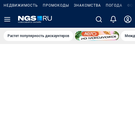
НЕДВИЖИМОСТЬ
ПРОМОКОДЫ
ЗНАКОМСТВА
ПОГОДА
ФО
Растет популярность дискаунтеров
Межд