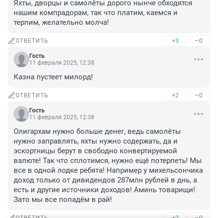
Яхты, дворцы и самолёты дорого нынче обходятся 
нашим компрадорам, так что платим, каемся и 
терпим, желательно молча!
+3
–0
ОТВЕТИТЬ
Гость
11 февраля 2025, 12:38
Казна пустеет милорд!
+2
–0
ОТВЕТИТЬ
Гость
11 февраля 2025, 12:38
Олигархам нужно больше денег, ведь самолёты 
нужно заправлять, яхты нужно содержать, да и 
эскортницы берут в свободно конвертируемой 
валюте! Так что сплотимся, нужно ещё потерпеть! Мы 
все в одной лодке ребята! Например у михельсончика 
доход только от дивидендов 287млн рублей в днь, а 
есть и другие источники доходов! Аминь товарищи! 
Зато мы все попадём в рай!
+2
–0