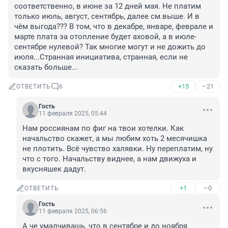
соответственно, в июне за 12 дней мая. Не платим 
только июль, август, сентябрь, далее см.выше. И в 
чём выгода??? В том, что в декабре, январе, феврале и 
марте плата за отопление будет аховой, а в июле-
сентябре нулевой? Так многие могут и не дожить до 
июля...Странная инициатива, странная, если не 
сказать больше...
+15
–21
ОТВЕТИТЬ
6
Гость
11 февраля 2025, 05:44
Нам россиянам по фиг на твои хотелки. Как 
начальство скажет, а мы любим хоть 2 месячишка 
не плотить. Всё чувство халявки. Ну переплатим, ну 
что с того. Начальству виднее, а нам движуха и 
вкусняшек дадут.
+1
–0
ОТВЕТИТЬ
Гость
11 февраля 2025, 06:56
А че умалчивашь, что в сентябре и до ноября 