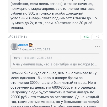
(особенно, если осень теплая), а также начиная, 
примерно с марта-апреля, за отопление платишь 
рублей по 300, и только в особо холодный 
условный январь плата поднимается тысяч до 1.5, 
ну макс до 2х, и то , если -40 стояли все 30 дней 
месяца.
+12
–7
ОТВЕТИТЬ
AlexAm
11 февраля 2025, 08:12
Гость
11 февраля 2025, 06:56
А че умалчивашь, что в сентябре и до ноября (особенно, если осень теплая), а также начиная, примерно с марта-апреля, за отопление платишь рублей по 300, и только в особо холодный условный январь плата поднимается тысяч до 1.5, ну макс до 2х, и то , если -40 стояли все 30 дней месяца.
Скачки были куда сильнее, чем вы описываете - у 
меня однешка - бывало в январе брали за 
отопление 3000р - да это был лютый январь. Но в 
современных ценах это 6000-8000р и это однешка! 
За трешку люди будут платить в такой январь по 
20000 руб и это только за отопление. Да не каждый 
год, такие лютые морозы, но у большинства людей 
нет никаких сбережений, чтобы оплачивать такие 