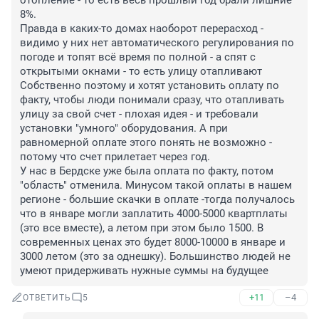
отопление - то есть весь прошлый год брали лишние 
8%. 

Правда в каких-то домах наоборот перерасход - 
видимо у них нет автоматического регулирования по 
погоде и топят всё время по полной - а спят с 
открытыми окнами - то есть улицу отапливают

Собственно поэтому и хотят установить оплату по 
факту, чтобы люди понимали сразу, что отапливать 
улицу за свой счет - плохая идея - и требовали 
установки "умного" оборудования. А при 
равномерной оплате этого понять не возможно - 
потому что счет прилетает через год. 

У нас в Бердске уже была оплата по факту, потом 
"область" отменила. Минусом такой оплаты в нашем 
регионе - большие скачки в оплате -тогда получалось 
что в январе могли заплатить 4000-5000 квартплаты 
(это все вместе), а летом при этом было 1500. В 
современных ценах это будет 8000-10000 в январе и 
3000 летом (это за однешку). Большинство людей не 
умеют придерживать нужные суммы на будущее
+11
–4
ОТВЕТИТЬ
5