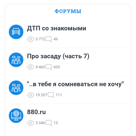
ФОРУМЫ
ДТП со знакомыми
3 772
49
Про засаду (часть 7)
9 460
603
"..в тебе я сомневаться не хочу"
19 207
111
880.ru
3 346
13