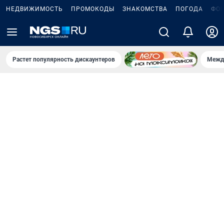
НЕДВИЖИМОСТЬ
ПРОМОКОДЫ
ЗНАКОМСТВА
ПОГОДА
ФО
Растет популярность дискаунтеров
Межд