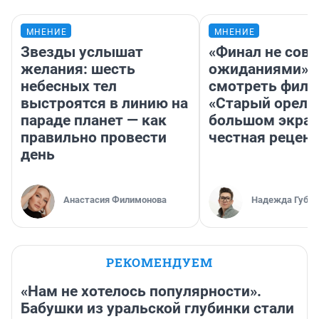
МНЕНИЕ
МНЕНИЕ
Звезды услышат
«Финал не совп
желания: шесть
ожиданиями»: 
небесных тел
смотреть фил
выстроятся в линию на
«Старый орел» 
параде планет — как
большом экран
правильно провести
честная рецен
день
Анастасия Филимонова
Надежда Губар
РЕКОМЕНДУЕМ
«Нам не хотелось популярности».
Бабушки из уральской глубинки стали