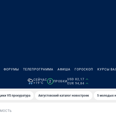
ФОРУМЫ
ТЕЛЕПРОГРАММА
АФИША
ГОРОСКОП
КУРСЫ ВА
USD 82,17
СЕЙЧАС
2
ПРОБКИ
+19°C
EUR 94,84
ики VS прокуратура
Августовский каталог новостроек
5 молодых н
МОСТЬ