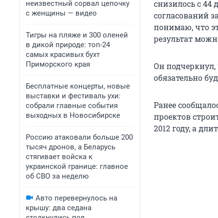
снизилось с 44 
неизвестный сорвал цепочку
с женщины — видео
согласований за
понимаю, что эт
Тигры на пляже и 300 оленей
результат можн
в дикой природе: топ-24
самых красивых бухт
Приморского края
Он подчеркнул, 
обязательно бу
Бесплатные концерты, новые
выставки и фестиваль ухи:
Ранее сообщалос
собрали главные события
выходных в Новосибирске
проектов строит
2012 году, а дли
Россию атаковали больше 200
тысяч дронов, а Беларусь
стягивает войска к
украинской границе: главное
об СВО за неделю
Авто перевернулось на
крышу: два седана
столкнулись под