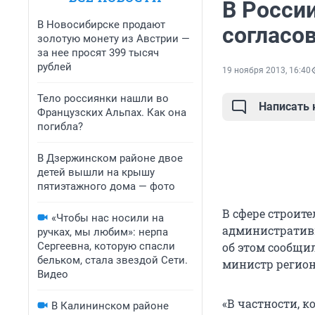
В Росси
В Новосибирске продают
согласо
золотую монету из Австрии —
за нее просят 399 тысяч
рублей
19 ноября 2013, 16:40
Тело россиянки нашли во
Написать
Французских Альпах. Как она
погибла?
В Дзержинском районе двое
детей вышли на крышу
пятиэтажного дома — фото
В сфере строит
«Чтобы нас носили на
административн
ручках, мы любим»: нерпа
Сергеевна, которую спасли
об этом сообщи
бельком, стала звездой Сети.
министр регион
Видео
«В частности, 
В Калининском районе