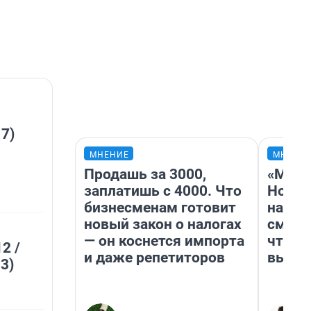
 7)
МНЕНИЕ
МНЕНИ
Продашь за 3000,
«Мы в
заплатишь с 4000. Что
Нолан
бизнесменам готовит
настр
новый закон о налогах
смотр
— он коснется импорта
чтобы
2 /
и даже репетиторов
выгля
3)