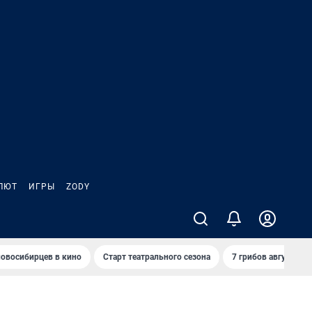
ЛЮТ
ИГРЫ
ZODY
овосибирцев в кино
Старт театрального сезона
7 грибов августа