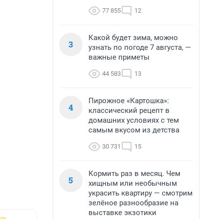
77 855
12
Какой будет зима, можно
3
узнать по погоде 7 августа, —
важные приметы
44 583
13
Пирожное «Картошка»:
4
классический рецепт в
домашних условиях с тем
самым вкусом из детства
30 731
15
Кормить раз в месяц. Чем
5
хищным или необычным
украсить квартиру — смотрим
зелёное разнообразие на
выставке экзотики