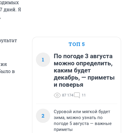
бходимых
7 дней. Я
,
зультат
ТОП 5
По погоде 3 августа
1
можно определить,
ния
каким будет
было в
декабрь, — приметы
и поверья
87 174
11
Суровой или мягкой будет
2
зима, можно узнать по
погоде 5 августа — важные
приметы