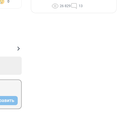
0
26 829
13
равить