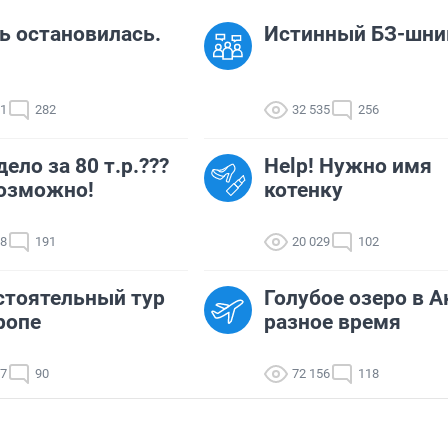
 остановилась.
Истинный БЗ-шни
31
282
32 535
256
дело за 80 т.р.???
Help! Нужно имя
озможно!
котенку
28
191
20 029
102
тоятельный тур
Голубое озеро в А
ропе
разное время
07
90
72 156
118