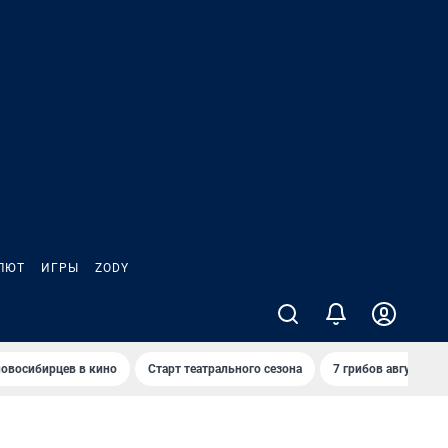
ЛЮТ
ИГРЫ
ZODY
овосибирцев в кино
Старт театрального сезона
7 грибов августа