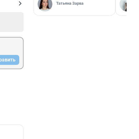
Татьяна Зарва
равить