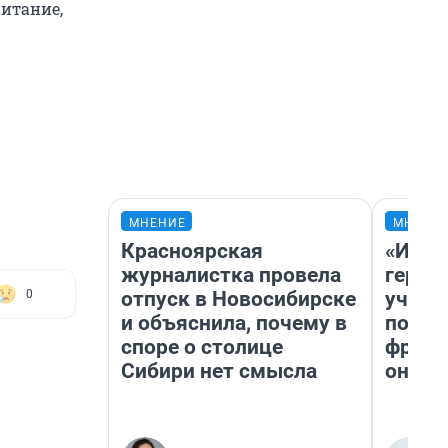
питание,
МНЕНИЕ
МНЕНИ
Красноярская
«Игру
журналистка провела
герои
отпуск в Новосибирске
учит 
0
и объяснила, почему в
попул
споре о столице
франш
Сибири нет смысла
она п