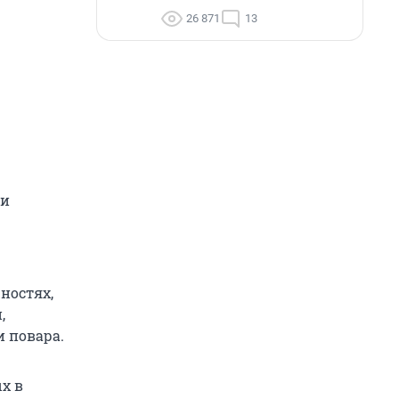
26 871
13
 и
ностях,
,
 повара.
х в