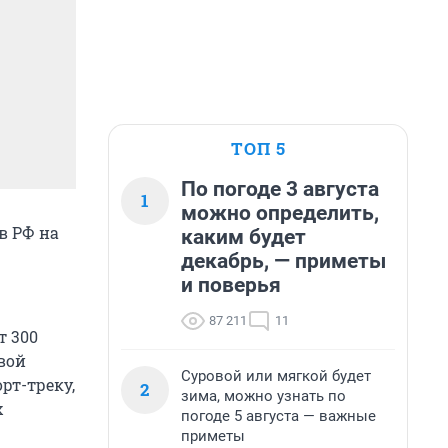
ТОП 5
По погоде 3 августа
1
можно определить,
в РФ на
каким будет
декабрь, — приметы
и поверья
87 211
11
т 300
вой
Суровой или мягкой будет
рт-треку,
2
зима, можно узнать по
х
погоде 5 августа — важные
приметы