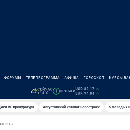
ФОРУМЫ
ТЕЛЕПРОГРАММА
АФИША
ГОРОСКОП
КУРСЫ ВА
USD 82,17
СЕЙЧАС
1
ПРОБКИ
+14°C
EUR 94,84
ики VS прокуратура
Августовский каталог новостроек
5 молодых н
МОСТЬ