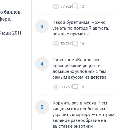
77 929
12
о баллов.
фере,
Какой будет зима, можно
3
узнать по погоде 7 августа, —
 мая 2011
важные приметы
50 761
14
Пирожное «Картошка»:
4
классический рецепт в
домашних условиях с тем
самым вкусом из детства
30 769
15
Кормить раз в месяц. Чем
5
хищным или необычным
украсить квартиру — смотрим
зелёное разнообразие на
выставке экзотики