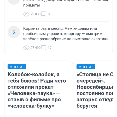
насколько дождливой будет осень — важные
приметы
29 038
8
Кормить раз в месяц. Чем хищным или
5
необычным украсить квартиру — смотрим
зелёное разнообразие на выставке экзотики
27 490
17
МНЕНИЕ
МНЕНИЕ
Колобок-колобок, я
«Столица не Си
тебя боюсь! Ради чего
очередей».
отложили прокат
Новосибирцы
«Человека-паука» —
постоянно поп
отзыв о фильме про
заторы: откуда
«человека-булку»
берутся