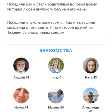
Победили рак и стали родителями вопреки всему.
История любви якутского бегуна и его жены
Победили опухоль размером с яйцо и вытащили
младенца с того света. Пять историй врачей из
Тюмени со счастливым концом
ЗНАКОМСТВА
Андрей
,
44
Irina
,
40
Ната
,
43
Ирина
,
44
Марина
,
54
Александр
,
42