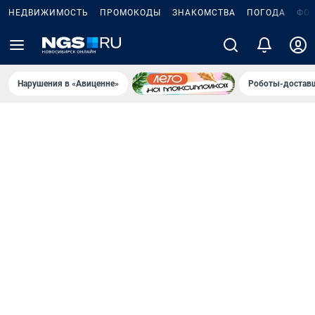
НЕДВИЖИМОСТЬ
ПРОМОКОДЫ
ЗНАКОМСТВА
ПОГОДА
ФО
Нарушения в «Авиценне»
Роботы-доставщ