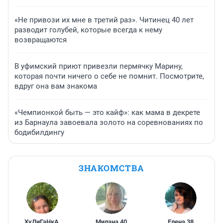
«Не привози их мне в третий раз». Читинец 40 лет
разводит голубей, которые всегда к нему
возвращаются
В уфимский приют привезли пермячку Марину,
которая почти ничего о себе не помнит. Посмотрите,
вдруг она вам знакома
«Чемпионкой быть — это кайф»: как мама в декрете
из Барнаула завоевала золото на соревнованиях по
бодибилдингу
ЗНАКОМСТВА
ХуЛиГаНкА
,
Милана
,
40
Елена
,
38