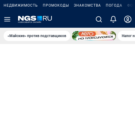
НЕДВИЖИМОСТЬ
ПРОМОКОДЫ
ЗНАКОМСТВА
ПОГОДА
ФО
«Майские» против подставщиков
Налог 