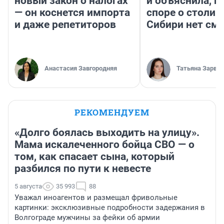
новый закон о налогах
и объяснила, п
— он коснется импорта
споре о столиц
и даже репетиторов
Сибири нет см
Анастасия Завгородняя
Татьяна Зарва
РЕКОМЕНДУЕМ
«Долго боялась выходить на улицу».
Мама искалеченного бойца СВО — о
том, как спасает сына, который
разбился по пути к невесте
5 августа
35 993
88
Уважал иноагентов и размещал фривольные
картинки: эксклюзивные подробности задержания в
Волгограде мужчины за фейки об армии