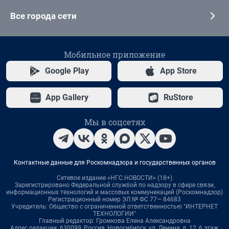
Все города сети
Мобильное приложение
Google Play
App Store
App Gallery
RuStore
Мы в соцсетях
Контактные данные для Роскомнадзора и государственных органов
Сетевое издание «НГС.НОВОСТИ» (18+)
Зарегистрировано Федеральной службой по надзору в сфере связи,
информационных технологий и массовых коммуникаций (Роскомнадзор)
Регистрационный номер ЭЛ № ФС 77— 84683
Учредитель: Общество с ограниченной ответственностью "ИНТЕРНЕТ
ТЕХНОЛОГИИ"
Главный редактор: Громкова Елена Александровна
Адрес редакции: 630099, Россия, Новосибирск, ул. Ленина, д. 12, 6 этаж,