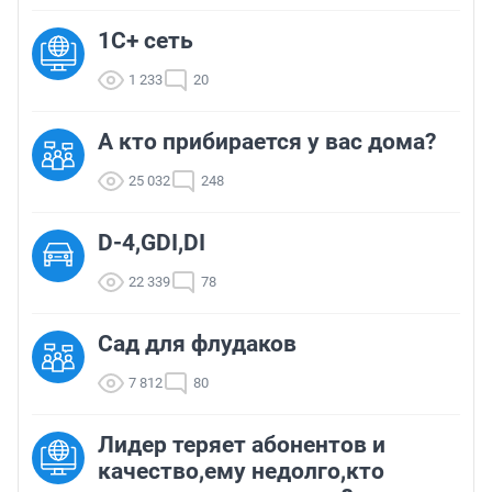
1С+ сеть
1 233
20
А кто прибирается у вас дома?
25 032
248
D-4,GDI,DI
22 339
78
Сад для флудаков
7 812
80
Лидер теряет абонентов и
качество,ему недолго,кто