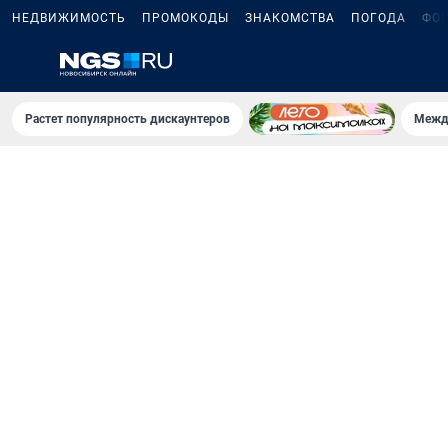
НЕДВИЖИМОСТЬ
ПРОМОКОДЫ
ЗНАКОМСТВА
ПОГОДА
ФО
Растет популярность дискаунтеров
Межд