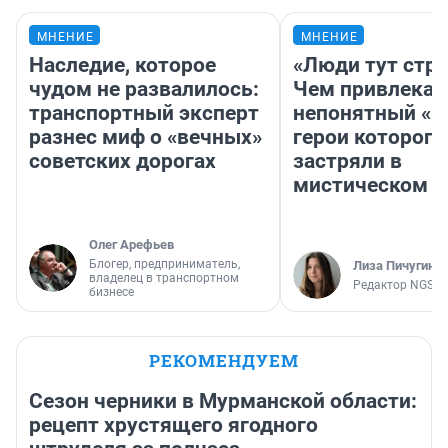
МНЕНИЕ
МНЕНИЕ
Наследие, которое
«Люди тут стр
чудом не развалилось:
Чем привлекае
транспортный эксперт
непонятный «Н
разнес миф о «вечных»
герои которого
советских дорогах
застряли в
мистическом о
Олег Арефьев
Блогер, предприниматель,
Лиза Пичугина
владелец в транспортном
Редактор NGS.R
бизнесе
РЕКОМЕНДУЕМ
Сезон черники в Мурманской области:
рецепт хрустящего ягодного