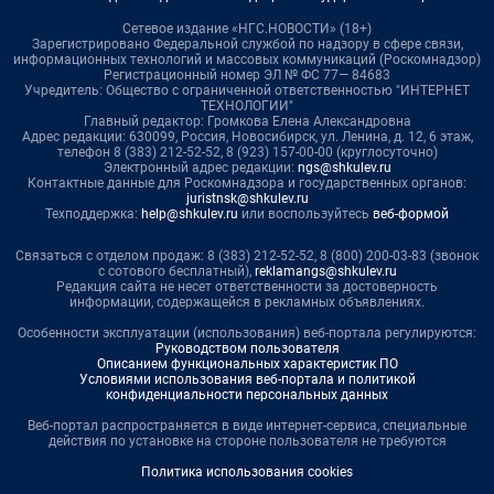
Сетевое издание «НГС.НОВОСТИ» (18+)
Зарегистрировано Федеральной службой по надзору в сфере связи,
информационных технологий и массовых коммуникаций (Роскомнадзор)
Регистрационный номер ЭЛ № ФС 77— 84683
Учредитель: Общество с ограниченной ответственностью "ИНТЕРНЕТ
ТЕХНОЛОГИИ"
Главный редактор: Громкова Елена Александровна
Адрес редакции: 630099, Россия, Новосибирск, ул. Ленина, д. 12, 6 этаж,
телефон 8 (383) 212-52-52, 8 (923) 157-00-00 (круглосуточно)
Электронный адрес редакции:
ngs@shkulev.ru
Контактные данные для Роскомнадзора и государственных органов:
juristnsk@shkulev.ru
Техподдержка:
help@shkulev.ru
или воспользуйтесь
веб-формой
Связаться с отделом продаж: 8 (383) 212-52-52, 8 (800) 200-03-83 (звонок
с сотового бесплатный),
reklamangs@shkulev.ru
Редакция сайта не несет ответственности за достоверность
информации, содержащейся в рекламных объявлениях.
Особенности эксплуатации (использования) веб-портала регулируются:
Руководством пользователя
Описанием функциональных характеристик ПО
Условиями использования веб-портала и политикой
конфиденциальности персональных данных
Веб-портал распространяется в виде интернет-сервиса, специальные
действия по установке на стороне пользователя не требуются
Политика использования cookies