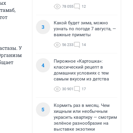
ных
78 055
12
тамаб,
тот
Какой будет зима, можно
3
узнать по погоде 7 августа, —
важные приметы
56 233
14
астазы. У
Организм
Пирожное «Картошка»:
бщает
4
классический рецепт в
домашних условиях с тем
самым вкусом из детства
30 901
17
Кормить раз в месяц. Чем
5
хищным или необычным
украсить квартиру — смотрим
зелёное разнообразие на
выставке экзотики