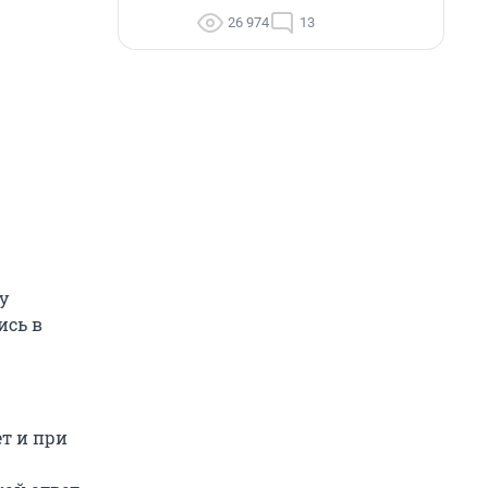
26 974
13
у
ись в
т и при