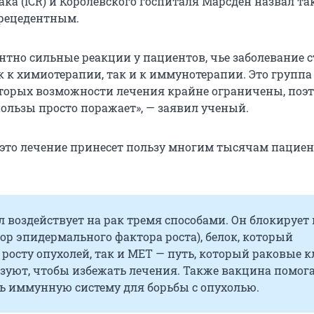
ка (ICR) и Королевского госпиталя Марсден назвал та
рецедентным.
нтно сильные реакции у пациентов, чье заболевание с
 к химиотерапии, так и к иммунотерапии. Это группа
оторых возможности лечения крайне ограничены, поэ
пользы просто поражает», — заявил ученый.
о это лечение принесет пользу многим тысячам пацие
 воздействует на рак тремя способами. Он блокирует 
ор эпидермального фактора роста), белок, который
 росту опухолей, так и MET — путь, который раковые 
зуют, чтобы избежать лечения. Также вакцина помог
ь иммунную систему для борьбы с опухолью.