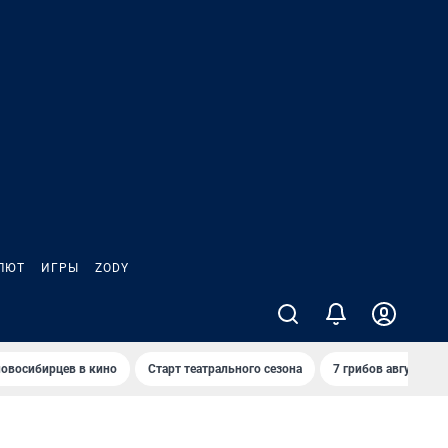
ЛЮТ
ИГРЫ
ZODY
овосибирцев в кино
Старт театрального сезона
7 грибов августа