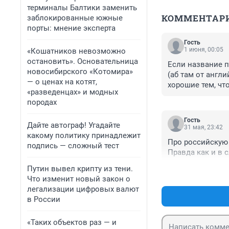
терминалы Балтики заменить
КОММЕНТАР
заблокированные южные
порты: мнение эксперта
Гость
1 июня, 00:05
«Кошатников невозможно
остановить». Основательница
Если название п
новосибирского «Котомира»
(аб там от англи
— о ценах на котят,
хорошие тем, чт
«разведенцах» и модных
классическая хи
породах
сторона этой из
конкретные разн
Гость
Дайте автограф! Угадайте
разновидностей 
31 мая, 23:42
какому политику принадлежит
научились лечит
Про российскую 
подпись — сложный тест
слишком многи
Правда как и в 
Путин вывел крипту из тени.
Что изменит новый закон о
легализации цифровых валют
в России
«Таких объектов раз — и