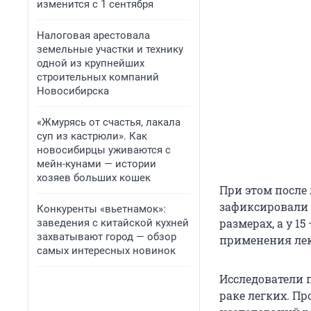
изменится с 1 сентября
Налоговая арестовала
земельные участки и технику
одной из крупнейших
строительных компаний
Новосибирска
«Жмурясь от счастья, лакала
суп из кастрюли». Как
новосибирцы уживаются с
мейн-кунами — истории
хозяев больших кошек
При этом посл
зафиксировали у
Конкуренты «вьетнамок»:
размерах, а у 1
заведения с китайской кухней
захватывают город — обзор
применения лек
самых интересных новинок
Исследователи 
раке легких. П