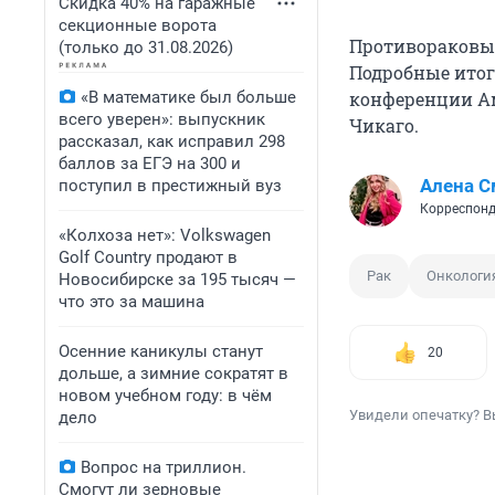
Скидка 40% на гаражные
секционные ворота
Противораковый
(только до 31.08.2026)
Подробные итог
«В математике был больше
конференции Ам
всего уверен»: выпускник
Чикаго.
рассказал, как исправил 298
баллов за ЕГЭ на 300 и
Алена С
поступил в престижный вуз
Корреспонд
«Колхоза нет»: Volkswagen
Golf Сountry продают в
Рак
Онкологи
Новосибирске за 195 тысяч —
что это за машина
Осенние каникулы станут
20
дольше, а зимние сократят в
новом учебном году: в чём
Увидели опечатку? В
дело
Вопрос на триллион.
Смогут ли зерновые