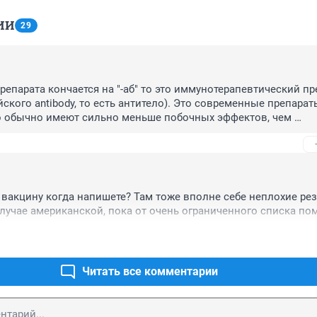
ИИ
29
репарата кончается на "-аб" то это иммунотерапевтический пре
йского antibody, то есть антитело). Это современные препараты
о обычно имеют сильно меньше побочных эффектов, чем 
мия, т.к. избирательно действуют только на клетки опухоли. О
бирательности - что они чаще всего действуют только на неко
овидности опухолей, а другие к ним не чувствительны. А 
опухолей известно десятки, если не сотни. Поэтому писать " 
ь рак" про такие препараты - это давать необоснованную наде
вакцину когда напишете? Там тоже вполне себе неплохие резу
м.
случае американской, пока от очень ограниченного списка пом
Читать все комментарии