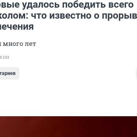
рвые удалось победить всего
колом: что известно о проры
лечения
 много лет
9 233
тариев