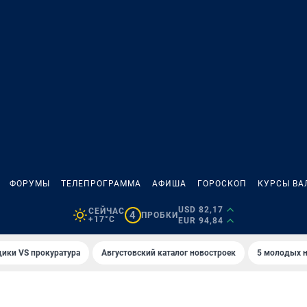
ФОРУМЫ
ТЕЛЕПРОГРАММА
АФИША
ГОРОСКОП
КУРСЫ ВА
USD 82,17
СЕЙЧАС
4
ПРОБКИ
+17°C
EUR 94,84
ики VS прокуратура
Августовский каталог новостроек
5 молодых н