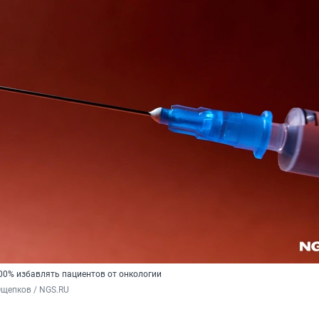
00% избавлять пациентов от онкологии
Ощепков / NGS.RU