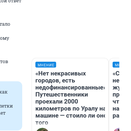
кой ответ
тало
тому
нтов
МНЕНИЕ
МНЕНИ
«Нет некрасивых
«Сним
городов, есть
немед
недофинансированные».
журна
как
Путешественники
пришл
проехали 2000
чтобы
клетки
километров по Уралу на
на чт
ает
машине — стоило ли оно
ради 
того