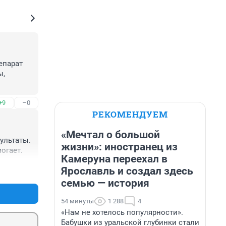
парат 
, 
братная 
+9
–0
торые 
РЕКОМЕНДУЕМ
учёные 
«Мечтал о большой
жду 
льтаты. 
жизни»: иностранец из
огает.
Камеруна переехал в
Ярославль и создал здесь
+0
–0
семью — история
54 минуты
1 288
4
«Нам не хотелось популярности».
Бабушки из уральской глубинки стали